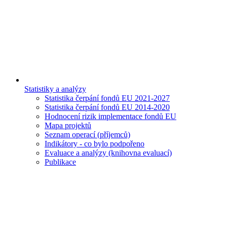
Statistiky a analýzy
Statistika čerpání fondů EU 2021-2027
Statistika čerpání fondů EU 2014-2020
Hodnocení rizik implementace fondů EU
Mapa projektů
Seznam operací (příjemců)
Indikátory - co bylo podpořeno
Evaluace a analýzy (knihovna evaluací)
Publikace