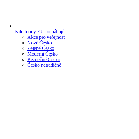
Kde fondy EU pomáhají
Akce pro veřejnost
Nové Česko
Zelené Česko
Moderní Česko
Bezpečné Česko
Česko netradičně