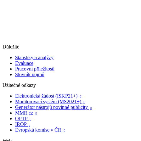
Důležité
Statistiky a analýzy
Evaluace
Pracovní příležitosti
Slovník pojmů
Užitečné odkazy
Elektronická žádost (ISKP21+)

Monitorovací systém (MS2021+)

Generátor nástrojů povinné publicity

MMR.cz

OPTP

IROP

Evropská komise v ČR

Web