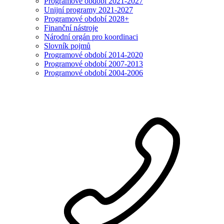
Programové období 2021-2027
Unijní programy 2021-2027
Programové období 2028+
Finanční nástroje
Národní orgán pro koordinaci
Slovník pojmů
Programové období 2014-2020
Programové období 2007-2013
Programové období 2004-2006