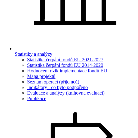
Statistiky a analýzy
Statistika čerpání fondů EU 2021-2027
Statistika čerpání fondů EU 2014-2020
Hodnocení rizik implementace fondů EU
Mapa projektů
Seznam operací (příjemců)
Indikátory - co bylo podpořeno
Evaluace a analýzy (knihovna evaluací)
Publikace