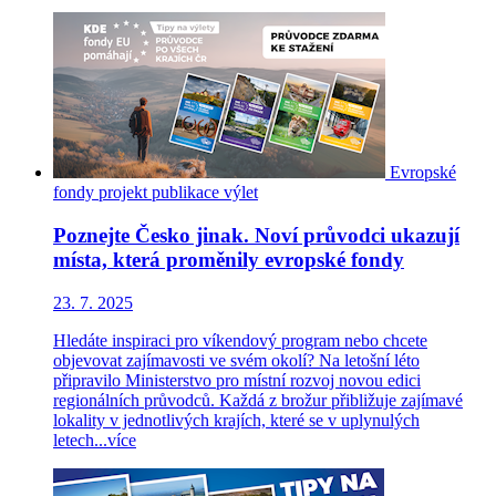
Evropské
fondy
projekt
publikace
výlet
Poznejte Česko jinak. Noví průvodci ukazují
místa, která proměnily evropské fondy
23. 7. 2025
Hledáte inspiraci pro víkendový program nebo chcete
objevovat zajímavosti ve svém okolí? Na letošní léto
připravilo Ministerstvo pro místní rozvoj novou edici
regionálních průvodců. Každá z brožur přibližuje zajímavé
lokality v jednotlivých krajích, které se v uplynulých
letech...
více