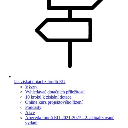
Jak získat dotaci z fondů EU
Výzvy
Vyhledávač dotačních příležitostí
10 kroků k získání dotace
Online kurz projektového řízení
Podcasty
Akce
Abeceda fondů EU 2021-2027 - 2. aktualizované
vydání