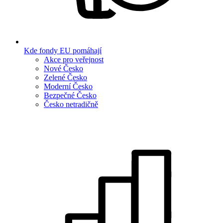
Kde fondy EU pomáhají
Akce pro veřejnost
Nové Česko
Zelené Česko
Moderní Česko
Bezpečné Česko
Česko netradičně