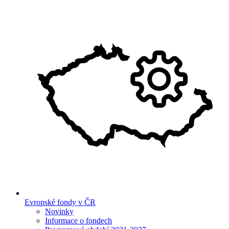
Evropské fondy v ČR
Novinky
Informace o fondech