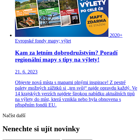
2020+
Evropské fondy
mapy;
výlet
Kam za letním dobrodružstvím? Poradí
regionální mapy s tipy na výlety!
21. 6. 2023
Objevte nová místa s mapami plnými inspirace! Z pestré
palety možných zážitků si „ten svůj“ najde opravdu každý. Ve
14 krajských verzích najdete širokou nabídku aktuálních tipů
na výlety do míst, která vznikla nebo byla obnovena s
přispěním fondů EU.
Načíst další
Nenechte si ujít novinky