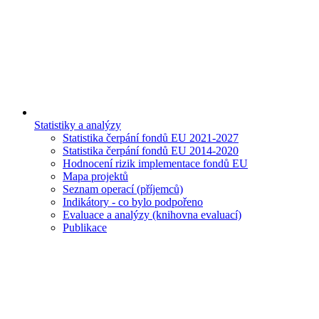
Statistiky a analýzy
Statistika čerpání fondů EU 2021-2027
Statistika čerpání fondů EU 2014-2020
Hodnocení rizik implementace fondů EU
Mapa projektů
Seznam operací (příjemců)
Indikátory - co bylo podpořeno
Evaluace a analýzy (knihovna evaluací)
Publikace