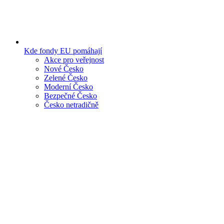
Kde fondy EU pomáhají
Akce pro veřejnost
Nové Česko
Zelené Česko
Moderní Česko
Bezpečné Česko
Česko netradičně