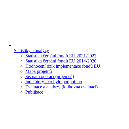
Statistiky a analýzy
Statistika čerpání fondů EU 2021-2027
Statistika čerpání fondů EU 2014-2020
Hodnocení rizik implementace fondů EU
Mapa projektů
Seznam operací (příjemců)
Indikátory - co bylo podpořeno
Evaluace a analýzy (knihovna evaluací)
Publikace