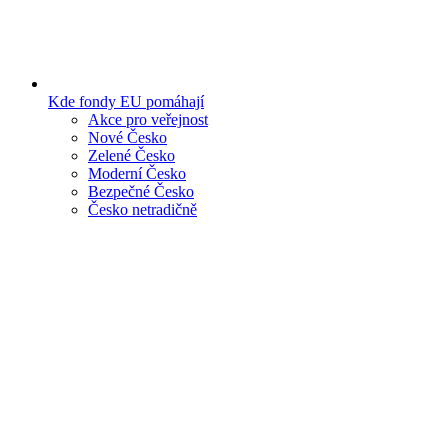
Kde fondy EU pomáhají
Akce pro veřejnost
Nové Česko
Zelené Česko
Moderní Česko
Bezpečné Česko
Česko netradičně