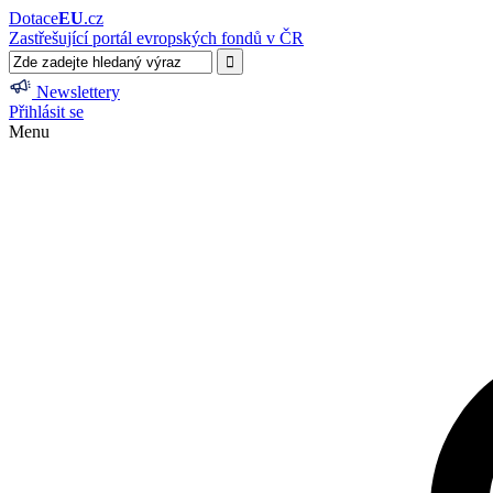
Dotace
EU
.cz
Zastřešující portál evropských fondů v ČR
Newslettery
Přihlásit se
Menu