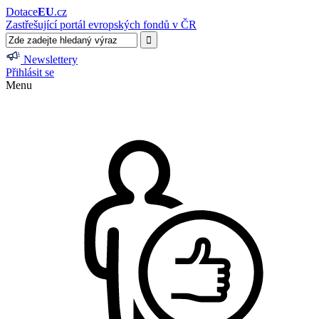
Dotace
EU
.cz
Zastřešující portál evropských fondů v ČR
Newslettery
Přihlásit se
Menu