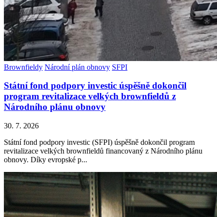
Brownfieldy
Národní plán obnovy
SFPI
Státní fond podpory investic úspěšně dokončil
program revitalizace velkých brownfieldů z
Národního plánu obnovy
30. 7. 2026
Státní fond podpory investic (SFPI) úspěšně dokončil program
revitalizace velkých brownfieldů financovaný z Národního plánu
obnovy. Díky evropské p...