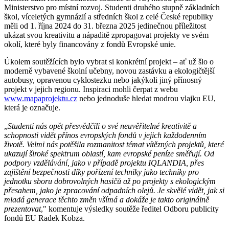
Ministerstvo pro místní rozvoj. Studenti druhého stupně základních
škol, víceletých gymnázií a středních škol z celé České republiky
měli od 1. října 2024 do 31. března 2025 jedinečnou příležitost
ukázat svou kreativitu a nápaditě zpropagovat projekty ve svém
okolí, které byly financovány z fondů Evropské unie.
Úkolem soutěžících bylo vybrat si konkrétní projekt – ať už šlo o
moderně vybavené školní učebny, novou zastávku a ekologičtější
autobusy, opravenou cyklostezku nebo jakýkoli jiný přínosný
projekt v jejich regionu. Inspiraci mohli čerpat z webu
www.mapaprojektu.cz
nebo jednoduše hledat modrou vlajku EU,
která je označuje.
„
Studenti nás opět přesvědčili o své neuvěřitelné kreativitě a
schopnosti vidět přínos evropských fondů v jejich každodenním
životě. Velmi nás potěšila rozmanitost témat vítězných projektů, které
ukazují široké spektrum oblastí, kam evropské peníze směřují. Od
podpory vzdělávání, jako v případě projektu IQLANDIA, přes
zajištění bezpečnosti díky pořízení techniky jako techniky pro
jednotku sboru dobrovolných hasičů až po projekty s ekologickým
přesahem, jako je zpracování odpadních olejů. Je skvělé vidět, jak si
mladá generace těchto změn všímá a dokáže je takto originálně
prezentovat
," komentuje výsledky soutěže ředitel Odboru publicity
fondů EU Radek Kobza.