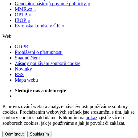
Generátor nástrojů povinné publicity

MMR.cz

OPTP

IROP

Evropská komise v ČR

Web
GDPR
Prohlášení o přístupnosti
Snadné čtení
Zásady používání souborů cookie
Novinky
RSS
Mapa webu
Sledujte nás a odebírejte
K provozování webu a analýze návštěvnosti používáme soubory
cookies. Procházením webových stránek jste srozuměni s tím, jak se
soubory cookies nakládáme. Kliknutím na
odkaz
zjistíte více o
souborech cookies, jak je používáme a jak je povolit či zakázat.
Odmítnout
Souhlasím