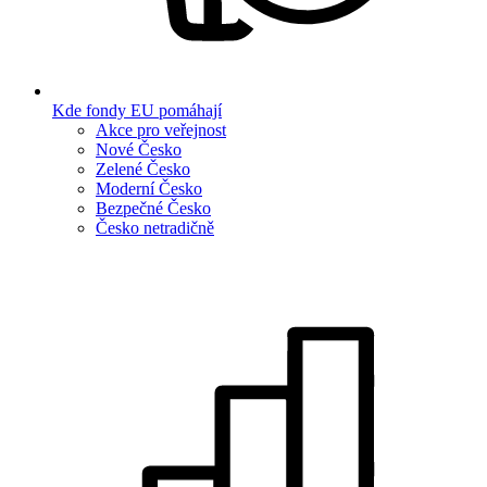
Kde fondy EU pomáhají
Akce pro veřejnost
Nové Česko
Zelené Česko
Moderní Česko
Bezpečné Česko
Česko netradičně