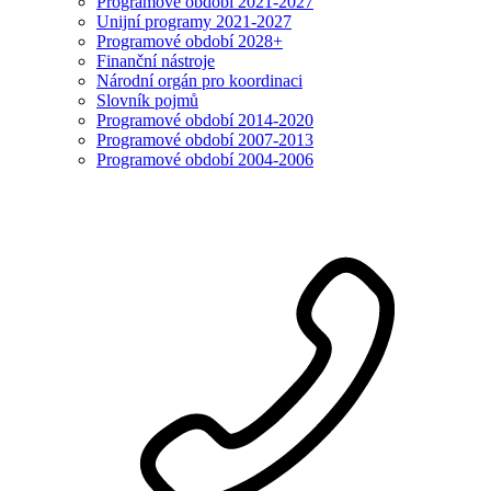
Programové období 2021-2027
Unijní programy 2021-2027
Programové období 2028+
Finanční nástroje
Národní orgán pro koordinaci
Slovník pojmů
Programové období 2014-2020
Programové období 2007-2013
Programové období 2004-2006