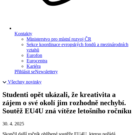
Kontakty
Ministerstvo pro místní rozvoj ČR
Sekce koordinace evropských fondů a mezinárodních
vztahů
Eurofon
Eurocentra
Kariéra
Přihlásit se
Newslettery
Všechny novinky
Studenti opět ukázali, že kreativita a
zájem o své okolí jim rozhodně nechybí.
Soutěž EU4U zná vítěze letošního ročníku
30. 4. 2025
Skončil další ročník oblíbené soutěže EU4U, kterou pořádá