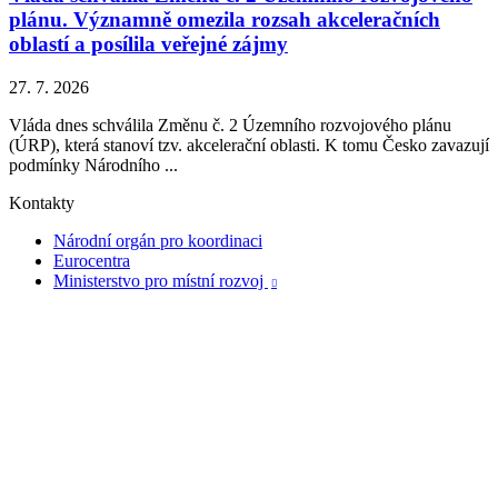
plánu. Významně omezila rozsah akceleračních
oblastí a posílila veřejné zájmy
27. 7. 2026
Vláda dnes schválila Změnu č. 2 Územního rozvojového plánu
(ÚRP), která stanoví tzv. akcelerační oblasti. K tomu Česko zavazují
podmínky Národního ...
Kontakty
Národní orgán pro koordinaci
Eurocentra
Ministerstvo pro místní rozvoj
