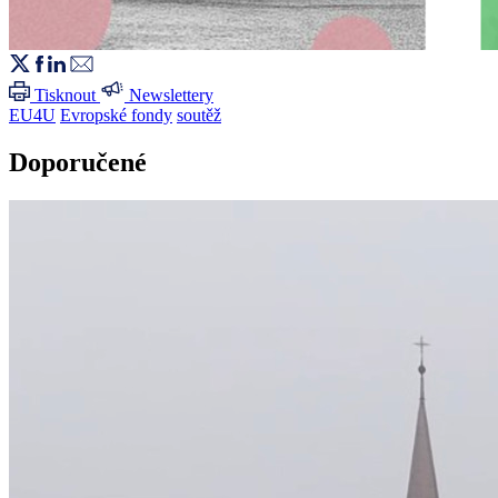
Tisknout
Newslettery
EU4U
Evropské fondy
soutěž
Doporučené