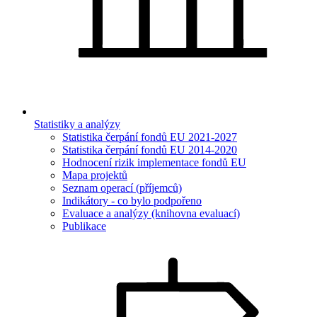
Statistiky a analýzy
Statistika čerpání fondů EU 2021-2027
Statistika čerpání fondů EU 2014-2020
Hodnocení rizik implementace fondů EU
Mapa projektů
Seznam operací (příjemců)
Indikátory - co bylo podpořeno
Evaluace a analýzy (knihovna evaluací)
Publikace