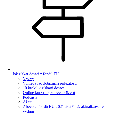
Jak získat dotaci z fondů EU
Výzvy
Vyhledávač dotačních příležitostí
10 kroků k získání dotace
Online kurz projektového řízení
Podcasty
Akce
Abeceda fondů EU 2021-2027 - 2. aktualizované
vydání