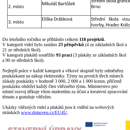
Do letošního ročníku se přihlásilo celkem
118 projektů
.
V kategorii videí bylo zasláno
25 příspěvků
(4 ze základních škol a
21 ze středních škol).
V kategorii plakátů soutěžilo
93 prací
(3 plakáty ze základních škol
a 90 ze středních škol).
Nejlepší práce v každé kategorii a věkové skupině byly odměněny
poukázkami na nákup elektroniky. Týmy na prvních třech místech
získaly poukázky v hodnotě 3 000, 2 000 a 1 000 korun, přičemž
poukázku obdržel každý člen vítězného týmu. Ministerstvo pro
místní rozvoj děkuje všem studentům za účast a kreativní zpracování
tématu a gratuluje vítězům.
Ukázky vítězných videí a plakátů jsou k vidění na webových
stránkách
www.dotaceeu.cz/EU4U
.