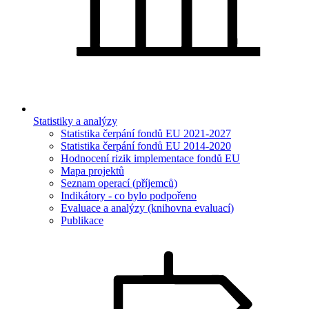
Statistiky a analýzy
Statistika čerpání fondů EU 2021-2027
Statistika čerpání fondů EU 2014-2020
Hodnocení rizik implementace fondů EU
Mapa projektů
Seznam operací (příjemců)
Indikátory - co bylo podpořeno
Evaluace a analýzy (knihovna evaluací)
Publikace