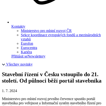
Kontakty
Ministerstvo pro místní rozvoj ČR
Sekce koordinace evropských fondů a mezinárodních
vztahů
Eurofon
Eurocentra
Kariéra
Přihlásit se
Newslettery
Všechny novinky
Stavební řízení v Česku vstoupilo do 21.
století. Od půlnoci běží portál stavebníka
1. 7. 2024
Ministerstvo pro místní rozvoj prvního července spustilo portál
stavebníka pro veřejnost a Informační systém stavebního řízení pro