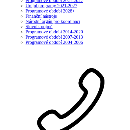
Programové období 2021-2027
Unijní programy 2021-2027
Programové období 2028+
Finanční nástroje
Národní orgán pro koordinaci
Slovník pojmů
Programové období 2014-2020
Programové období 2007-2013
Programové období 2004-2006