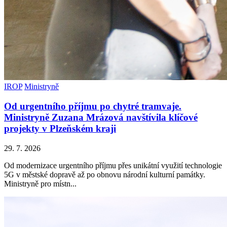
IROP
Ministryně
Od urgentního příjmu po chytré tramvaje.
Ministryně Zuzana Mrázová navštívila klíčové
projekty v Plzeňském kraji
29. 7. 2026
Od modernizace urgentního příjmu přes unikátní využití technologie
5G v městské dopravě až po obnovu národní kulturní památky.
Ministryně pro místn...