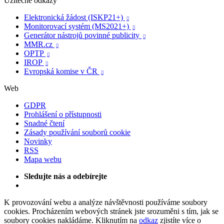
Užitečné odkazy
Elektronická žádost (ISKP21+)

Monitorovací systém (MS2021+)

Generátor nástrojů povinné publicity

MMR.cz

OPTP

IROP

Evropská komise v ČR

Web
GDPR
Prohlášení o přístupnosti
Snadné čtení
Zásady používání souborů cookie
Novinky
RSS
Mapa webu
Sledujte nás a odebírejte
K provozování webu a analýze návštěvnosti používáme soubory
cookies. Procházením webových stránek jste srozuměni s tím, jak se
soubory cookies nakládáme. Kliknutím na
odkaz
zjistíte více o