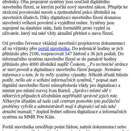
úředníky. Oba propojené systémy jsou součástí digitálního
stavebního řízení, se kterým počítá nový stavební zákon. Přispěje ke
zkrácení povolování staveb a zjednodušení práce úředníků na
stavebních úřadech. Díky digitalizaci stavebního řízení dostanou
stavebníci veškerá povolení a vyjádření online. Systémy jsou
napojené na databáze státu, řadu formulářů proto vyplní za
uživatele, který má také vždy aktuální přehled o stavu řízení.
Od prvního července vkládají stavebníci projektovou dokumentaci
až na výjimky přes
portál stavebníka
. Do jedenácté hodiny se jich
přihlásilo přes 2106, rozpracovali 547 žádostí a 36 jich podali. Do
informačního systému stavebního řízení se do patnácté hodiny
přihlásilo přes 4000 úředníků napříč Českem.
„Po technické stránce
se start povedl a digitalizace stavebního řízení funguje. Nemáme
informace o tom, že by měly systémy výpadky. Několik úřadů hlásilo
potíže, nešlo ale o selhání informačních systémů,“
popsal start
digitální stavebního řízení místopředseda vlády pro digitalizaci a
ministr pro místní rozvoj Ivan Bartoš. „
Správci místní sítě v
některých případech úředníkům nepřiřadili správně jejich role.
Některým úřadům už naše call centrum pomohlo tyto počáteční
problémy vyřešit a administrátoři mají k dispozici od nás také
detailní manuál,“
doplnil ředitel odboru digitalizace a informačních
systému na MMR Petr Klán.
Portál stavebníka umožňuje podat žádost, nahrát dokumentaci nebo