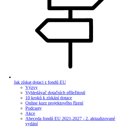
Jak získat dotaci z fondů EU
Výzvy
Vyhledávač dotačních příležitostí
10 kroků k získání dotace
Online kurz projektového řízení
Podcasty
Akce
Abeceda fondů EU 2021-2027 - 2. aktualizované
vydání