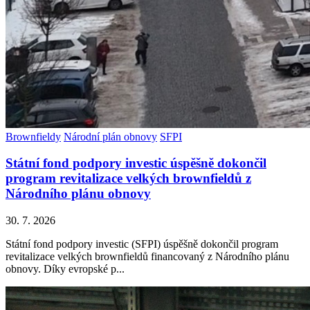
Brownfieldy
Národní plán obnovy
SFPI
Státní fond podpory investic úspěšně dokončil
program revitalizace velkých brownfieldů z
Národního plánu obnovy
30. 7. 2026
Státní fond podpory investic (SFPI) úspěšně dokončil program
revitalizace velkých brownfieldů financovaný z Národního plánu
obnovy. Díky evropské p...