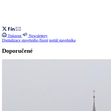
Tisknout
Newslettery
Digitalizace stavebního řízení
portál stavebníka
Doporučené