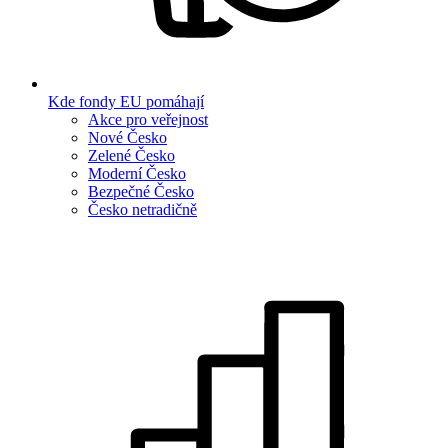
Kde fondy EU pomáhají
Akce pro veřejnost
Nové Česko
Zelené Česko
Moderní Česko
Bezpečné Česko
Česko netradičně