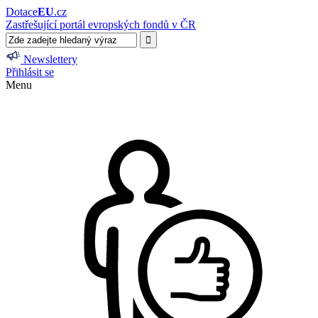
Dotace
EU
.cz
Zastřešující portál evropských fondů v ČR
Newslettery
Přihlásit se
Menu