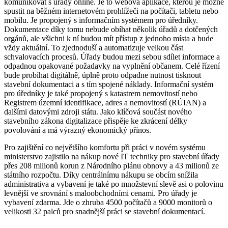
komunikovat s úřady online.
Je to webová aplikace, kterou je možné
spustit na běžném internetovém prohlížeči na počítači, tabletu nebo
mobilu. Je propojený s informačním systémem pro úředníky.
Dokumentace díky tomu nebude obíhat několik úřadů a dotčených
orgánů, ale všichni k ní budou mít přístup z jednoho místa a bude
vždy aktuální. To zjednoduší a automatizuje velkou část
schvalovacích procesů. Úřady budou mezi sebou sdílet informace a
odpadnou opakované požadavky na vyplnění občanem. Celé řízení
bude probíhat digitálně, úplně proto odpadne nutnost tisknout
stavební dokumentaci a s tím spojené náklady. Informační systém
pro úředníky je také propojený s katastrem nemovitostí nebo
Registrem územní identifikace, adres a nemovitostí (RÚIAN) a
dalšími datovými zdroji státu. Jako klíčová součást nového
stavebního zákona digitalizace přispěje ke zkrácení délky
povolování a má výrazný ekonomický přínos.
Pro zajištění co největšího komfortu při práci v novém systému
ministerstvo zajistilo na nákup nové IT techniky pro stavební úřady
přes 208 milionů korun z Národního plánu obnovy a 43 milionů ze
státního rozpočtu. Díky centrálnímu nákupu se obcím snížila
administrativa a vybavení je také po množstevní slevě asi o polovinu
levnější ve srovnání s maloobchodními cenami. Pro úřady je
vybavení zdarma. Jde o zhruba 4500 počítačů a 9000 monitorů o
velikosti 32 palců pro snadnější práci se stavební dokumentací.