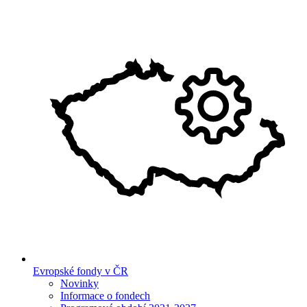
Evropské fondy v ČR
Novinky
Informace o fondech