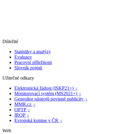
Důležité
Statistiky a analýzy
Evaluace
Pracovní příležitosti
Slovník pojmů
Užitečné odkazy
Elektronická žádost (ISKP21+)

Monitorovací systém (MS2021+)

Generátor nástrojů povinné publicity

MMR.cz

OPTP

IROP

Evropská komise v ČR

Web