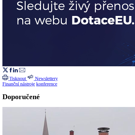
Tisknout
Newslettery
Finanční nástroje
konference
Doporučené