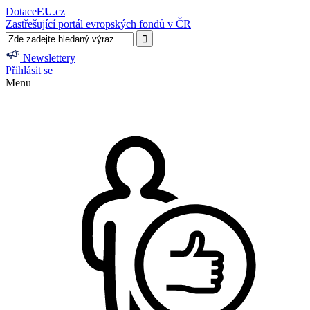
Dotace
EU
.cz
Zastřešující portál evropských fondů v ČR
Newslettery
Přihlásit se
Menu