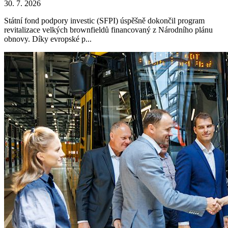
30. 7. 2026
Státní fond podpory investic (SFPI) úspěšně dokončil program
revitalizace velkých brownfieldů financovaný z Národního plánu
obnovy. Díky evropské p...