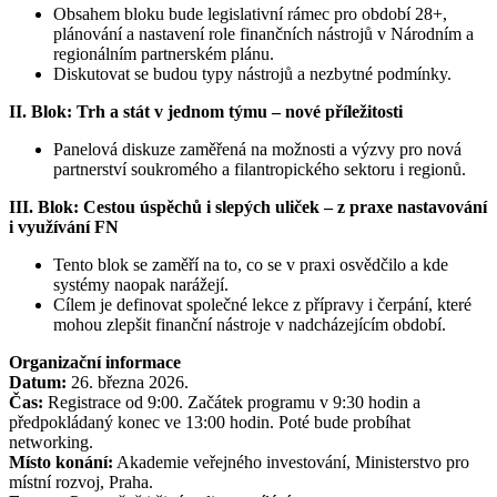
Obsahem bloku bude legislativní rámec pro období 28+,
plánování a nastavení role finančních nástrojů v Národním a
regionálním partnerském plánu.
Diskutovat se budou typy nástrojů a nezbytné podmínky.
II. Blok: Trh a stát v jednom týmu – nové příležitosti
Panelová diskuze zaměřená na možnosti a výzvy pro nová
partnerství soukromého a filantropického sektoru i regionů.
III. Blok: Cestou úspěchů i slepých uliček – z praxe nastavování
i využívání FN
Tento blok se zaměří na to, co se v praxi osvědčilo a kde
systémy naopak narážejí.
Cílem je definovat společné lekce z přípravy i čerpání, které
mohou zlepšit finanční nástroje v nadcházejícím období.
Organizační informace
Datum:
26. března 2026.
Čas:
Registrace od 9:00. Začátek programu v 9:30 hodin a
předpokládaný konec ve 13:00 hodin. Poté bude probíhat
networking.
Místo konání:
Akademie veřejného investování, Ministerstvo pro
místní rozvoj, Praha.