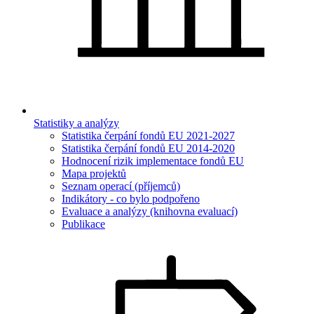
Statistiky a analýzy
Statistika čerpání fondů EU 2021-2027
Statistika čerpání fondů EU 2014-2020
Hodnocení rizik implementace fondů EU
Mapa projektů
Seznam operací (příjemců)
Indikátory - co bylo podpořeno
Evaluace a analýzy (knihovna evaluací)
Publikace