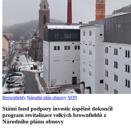
Brownfieldy
Národní plán obnovy
SFPI
Státní fond podpory investic úspěšně dokončil
program revitalizace velkých brownfieldů z
Národního plánu obnovy