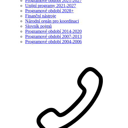
Programové období 2021-2027
Unijní programy 2021-2027
Programové období 2028+
Finanční nástroje
Národní orgán pro koordinaci
Slovník pojmů
Programové období 2014-2020
Programové období 2007-2013
Programové období 2004-2006