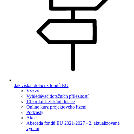
Jak získat dotaci z fondů EU
Výzvy
Vyhledávač dotačních příležitostí
10 kroků k získání dotace
Online kurz projektového řízení
Podcasty
Akce
Abeceda fondů EU 2021-2027 - 2. aktualizované
vydání