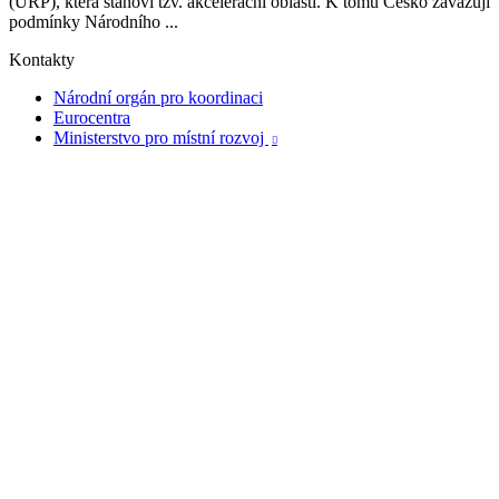
(ÚRP), která stanoví tzv. akcelerační oblasti. K tomu Česko zavazují
podmínky Národního ...
Kontakty
Národní orgán pro koordinaci
Eurocentra
Ministerstvo pro místní rozvoj
