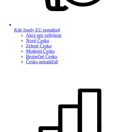
Kde fondy EU pomáhají
Akce pro veřejnost
Nové Česko
Zelené Česko
Moderní Česko
Bezpečné Česko
Česko netradičně