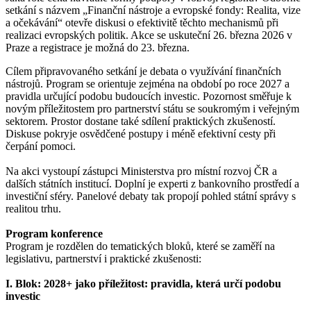
setkání s názvem „Finanční nástroje a evropské fondy: Realita, vize
a očekávání“ otevře diskusi o efektivitě těchto mechanismů při
realizaci evropských politik. Akce se uskuteční 26. března 2026 v
Praze a registrace je možná do 23. března.
Cílem připravovaného setkání je debata o využívání finančních
nástrojů. Program se orientuje zejména na období po roce 2027 a
pravidla určující podobu budoucích investic. Pozornost směřuje k
novým příležitostem pro partnerství státu se soukromým i veřejným
sektorem. Prostor dostane také sdílení praktických zkušeností.
Diskuse pokryje osvědčené postupy i méně efektivní cesty při
čerpání pomoci.
Na akci vystoupí zástupci Ministerstva pro místní rozvoj ČR a
dalších státních institucí. Doplní je experti z bankovního prostředí a
investiční sféry. Panelové debaty tak propojí pohled státní správy s
realitou trhu.
Program konference
Program je rozdělen do tematických bloků, které se zaměří na
legislativu, partnerství i praktické zkušenosti:
I. Blok: 2028+ jako příležitost: pravidla, která určí podobu
investic