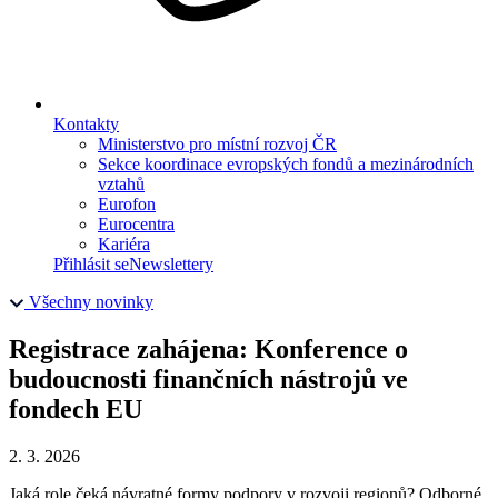
Kontakty
Ministerstvo pro místní rozvoj ČR
Sekce koordinace evropských fondů a mezinárodních
vztahů
Eurofon
Eurocentra
Kariéra
Přihlásit se
Newslettery
Všechny novinky
Registrace zahájena: Konference o
budoucnosti finančních nástrojů ve
fondech EU
2. 3. 2026
Jaká role čeká návratné formy podpory v rozvoji regionů? Odborné