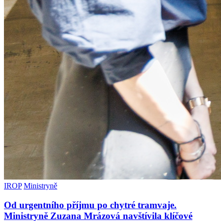
IROP
Ministryně
Od urgentního příjmu po chytré tramvaje.
Ministryně Zuzana Mrázová navštívila klíčové