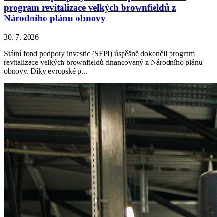
program revitalizace velkých brownfieldů z
Národního plánu obnovy
30. 7. 2026
Státní fond podpory investic (SFPI) úspěšně dokončil program
revitalizace velkých brownfieldů financovaný z Národního plánu
obnovy. Díky evropské p...