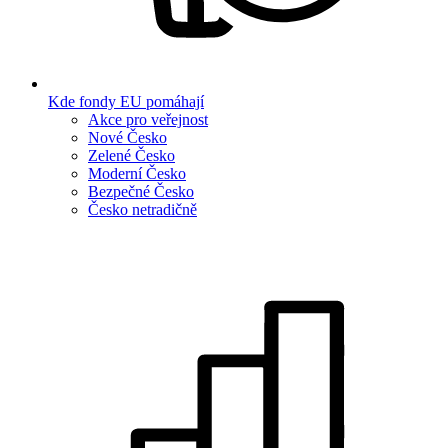
Kde fondy EU pomáhají
Akce pro veřejnost
Nové Česko
Zelené Česko
Moderní Česko
Bezpečné Česko
Česko netradičně