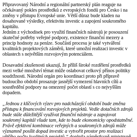
Připravovaný Národní a regionální partnerský plán reaguje na
očekávaný pokles prostředků z evropských fondů pro Česko i na
změny v přístupu Evropské unie. Větší důraz bude kladen na
dosahované výsledky, efektivitu investic a zapojení soukromého
kapitálu.
Jedním z východisek pro využití finančních nástrojů je posouzení
skutečné potřeby veřejné podpory, existence finanční mezery a
princip hodnoty za peníze. Součástí procesu je také vytváření
kvalitních projektových záměrů, které umožní realizaci investic v
oblastech s největším rozvojovým potenciálem.
Dosavadní zkušenosti ukazují, že příliš široké rozdělení prostředků
mezi velké množství témat může oslabovat celkový přínos politiky
soudržnosti. Národní orgán pro koordinaci proto při přípravě
budoucího období prosazuje jasnější vymezení hlavních cílů a
soustředění podpory na omezený počet oblastí s co nejvyšším
dopadem.
„Jednou z klíčových výzev pro nadcházející období bude změna
přístupu k financování rozvojových projektů. Vedle dotačních zdrojů
bude stále důležitější využívat finanční nástroje a zapojovat
soukromý kapitál všude tam, kde to bude ekonomicky opodstatněné.
Právě efektivní kombinace veřejných a soukromých zdrojů může
významně posílit dopad investic a vytvořit prostor pro realizaci
většího počtu kvalitních projektů,“
doplnila náměstkyně ministryně