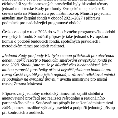
efektivnější využití omezených prostředků byly hlavními tématy
jednání ministerské Rady pro fondy Evropské unie, která se 9.
června sešla na Ministerstvu pro místní rozvoj. Ministři projednali
aktuální stav čerpání fondů v období 2021–2027 i přípravu
podmínek pro nadcházející programové období.
Česko vstoupí v roce 2028 do svého čtvrtého programového období
evropských fondů. Součástí příprav je také jednání s Evropskou
komisí o podobě budoucích fondů, společných pravidlech i
metodickém rámci pro jejich realizaci.
„
Jednání Rady pro fondy EU bylo cennou příležitostí pro otevřenou
debatu napříč resorty o budoucím směřování evropských fondů po
roce 2028. Shodli jsme se, že je důležité včas hledat oblasti, kde
mohou evropské prostředky přinést největší přidanou hodnotu pro
rozvoj České republiky a jejích regionů, a zároveň reflektovat měnící
se podmínky na evropské úrovni,“
uvedla ministryně pro místní
rozvoj Zuzana Mrázová.
Připravovaný jednotný metodický rámec má zajistit stabilní a
auditovatelné prostředí pro realizaci Národního a regionálního
partnerského plánu. Současně má přispět ke snížení administrativní
zátěže, omezit rozdílné výklady pravidel a podpořit jednotný přístup
při kontrolách a auditech.