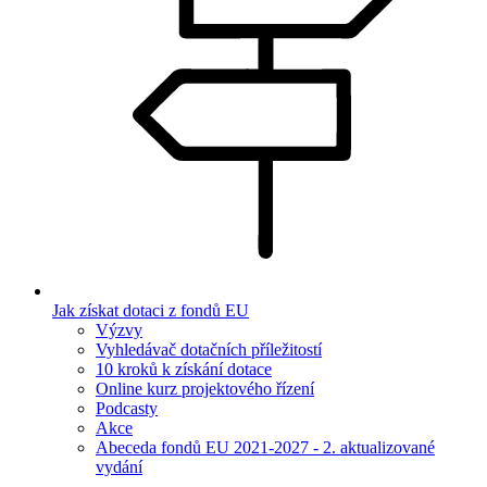
Jak získat dotaci z fondů EU
Výzvy
Vyhledávač dotačních příležitostí
10 kroků k získání dotace
Online kurz projektového řízení
Podcasty
Akce
Abeceda fondů EU 2021-2027 - 2. aktualizované
vydání