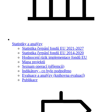
Statistiky a analýzy
Statistika čerpání fondů EU 2021-2027
Statistika čerpání fondů EU 2014-2020
Hodnocení rizik implementace fondů EU
Mapa projektů
Seznam operací (příjemců)
Indikátory - co bylo podpořeno
Evaluace a analýzy (knihovna evaluací)
Publikace