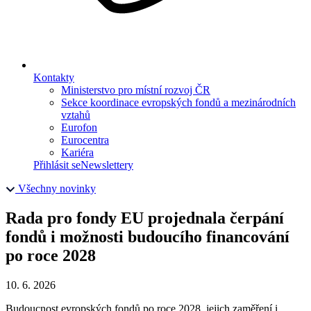
Kontakty
Ministerstvo pro místní rozvoj ČR
Sekce koordinace evropských fondů a mezinárodních
vztahů
Eurofon
Eurocentra
Kariéra
Přihlásit se
Newslettery
Všechny novinky
Rada pro fondy EU projednala čerpání
fondů i možnosti budoucího financování
po roce 2028
10. 6. 2026
Budoucnost evropských fondů po roce 2028, jejich zaměření i