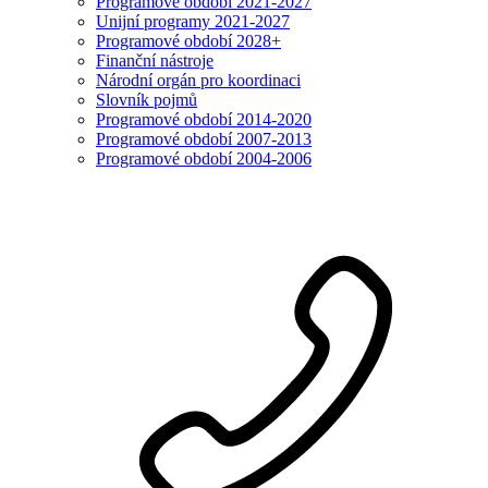
Programové období 2021-2027
Unijní programy 2021-2027
Programové období 2028+
Finanční nástroje
Národní orgán pro koordinaci
Slovník pojmů
Programové období 2014-2020
Programové období 2007-2013
Programové období 2004-2006