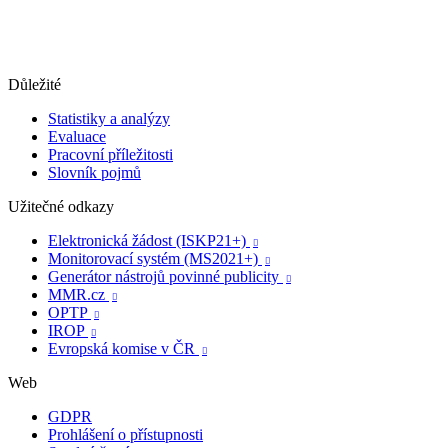
Důležité
Statistiky a analýzy
Evaluace
Pracovní příležitosti
Slovník pojmů
Užitečné odkazy
Elektronická žádost (ISKP21+)

Monitorovací systém (MS2021+)

Generátor nástrojů povinné publicity

MMR.cz

OPTP

IROP

Evropská komise v ČR

Web
GDPR
Prohlášení o přístupnosti