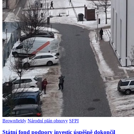
Brownfieldy
Národní plán obnovy
SFPI
Státní fond podpory investic úspěšně dokončil