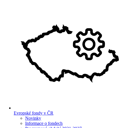
Evropské fondy v ČR
Novinky
Informace o fondech