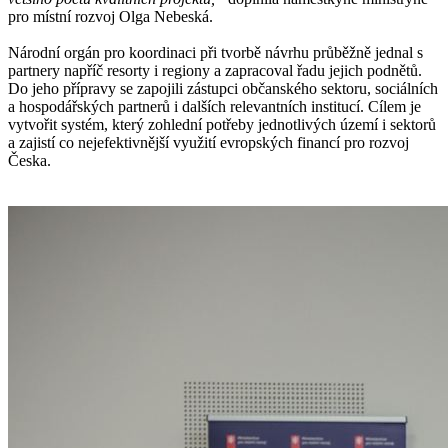
pro místní rozvoj Olga Nebeská.
Národní orgán pro koordinaci při tvorbě návrhu průběžně jednal s
partnery napříč resorty i regiony a zapracoval řadu jejich podnětů.
Do jeho přípravy se zapojili zástupci občanského sektoru, sociálních
a hospodářských partnerů i dalších relevantních institucí. Cílem je
vytvořit systém, který zohlední potřeby jednotlivých území i sektorů
a zajistí co nejefektivnější využití evropských financí pro rozvoj
Česka.