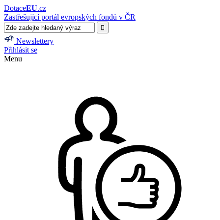
Dotace
EU
.cz
Zastřešující portál evropských fondů v ČR
Newslettery
Přihlásit se
Menu