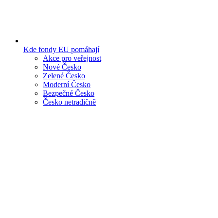
Kde fondy EU pomáhají
Akce pro veřejnost
Nové Česko
Zelené Česko
Moderní Česko
Bezpečné Česko
Česko netradičně