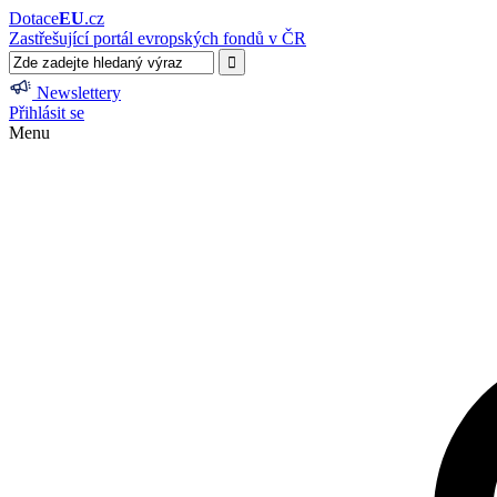
Dotace
EU
.cz
Zastřešující portál evropských fondů v ČR
Newslettery
Přihlásit se
Menu