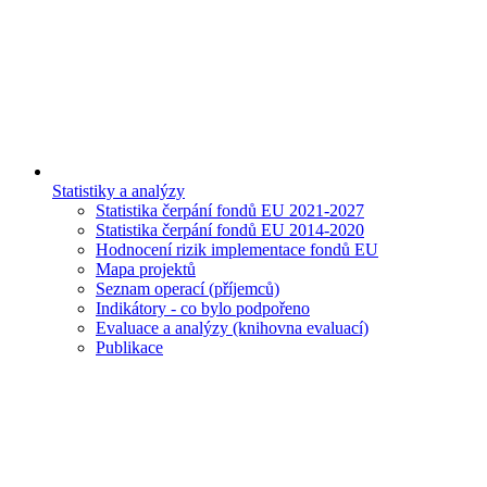
Statistiky a analýzy
Statistika čerpání fondů EU 2021-2027
Statistika čerpání fondů EU 2014-2020
Hodnocení rizik implementace fondů EU
Mapa projektů
Seznam operací (příjemců)
Indikátory - co bylo podpořeno
Evaluace a analýzy (knihovna evaluací)
Publikace