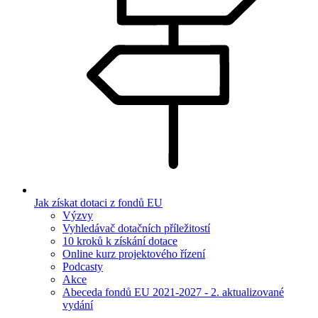
Jak získat dotaci z fondů EU
Výzvy
Vyhledávač dotačních příležitostí
10 kroků k získání dotace
Online kurz projektového řízení
Podcasty
Akce
Abeceda fondů EU 2021-2027 - 2. aktualizované
vydání