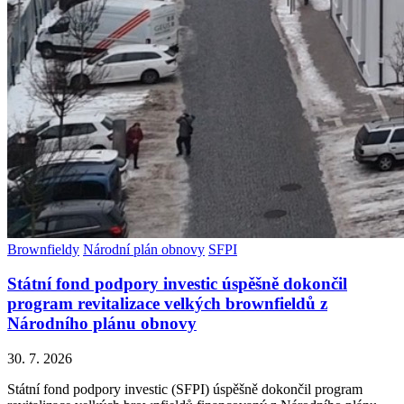
Brownfieldy
Národní plán obnovy
SFPI
Státní fond podpory investic úspěšně dokončil
program revitalizace velkých brownfieldů z
Národního plánu obnovy
30. 7. 2026
Státní fond podpory investic (SFPI) úspěšně dokončil program