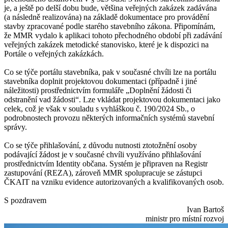
je, a ještě po delší dobu bude, většina veřejných zakázek zadávána
(a následně realizována) na základě dokumentace pro provádění
stavby zpracované podle starého stavebního zákona. Připomínám,
že MMR vydalo k aplikaci tohoto přechodného období při zadávání
veřejných zakázek metodické stanovisko, které je k dispozici na
Portále o veřejných zakázkách.
Co se týče portálu stavebníka, pak v současné chvíli lze na portálu
stavebníka doplnit projektovou dokumentaci (případně i jiné
náležitosti) prostřednictvím formuláře „Doplnění žádosti či
odstranění vad žádosti“. Lze vkládat projektovou dokumentaci jako
celek, což je však v souladu s vyhláškou č. 190/2024 Sb., o
podrobnostech provozu některých informačních systémů stavební
správy.
Co se týče přihlašování, z důvodu nutnosti ztotožnění osoby
podávající žádost je v současné chvíli využíváno přihlašování
prostřednictvím Identity občana. Systém je připraven na Registr
zastupování (REZA), zároveň MMR spolupracuje se zástupci
ČKAIT na vzniku evidence autorizovaných a kvalifikovaných osob.
S pozdravem
Ivan Bartoš
ministr pro místní rozvoj