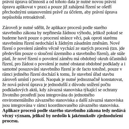
právní úprava účinnosti a od tohoto data je nutné novou právní
úpravu aplikovat v praxi a pouze již zahájená řízení se ošetří
přechodnými ustanoveními právě za účelem, aby právní úprava
nepůsobila retroaktivně.
Zároveň je nutné sdělit, že aplikace procesů podle starého
stavebního zákona by nepřinesla žádnou výhodu, jelikož pokud se
budeme bavit pouze o procesní stránce věci, pak oproti starému
stavebnímu řízení nedochází k žádným zásadním změnám. Nové
řízení o povolení záměru věcně vychází ze starých procesů (tzn. jde
především pouze o sloučení územního a stavebního řízení), ale stále
platí, že nové řízení o povolení záměru má obdobný okruh účastníků
řízení, pro žádost o povolení je nutné obstarat obdobné podklady a i
samotné posuzování stavebního řízení je de facto totožné, pouze v
rámci jediného řízení dochází k tomu, že stavební úřad stavbu
zároveň umístí i povolí. Naopak je nutné jednoznačně konstatovat,
že nová právní úprava je jednodušší z důvodu snížení počtu
podkladových aktů, kdy závazná stanoviska týkající se ochrany
životního prostředí jsou integrována do jednotného
enviromentálního závazného stanoviska a další závazná stanoviska
jsou integrována v rámci koordinovaného závazného stanoviska.
Aplikace procesů podle starého stavebního zákona tedy nedává
věcný význam, jelikož by nedošlo k jakémukoliv zjednodušení
procesu.