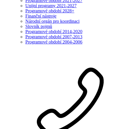
Programové období 2021-2027
Unijní programy 2021-2027
Programové období 2028+
Finanční nástroje
Národní orgán pro koordinaci
Slovník pojmů
Programové období 2014-2020
Programové období 2007-2013
Programové období 2004-2006