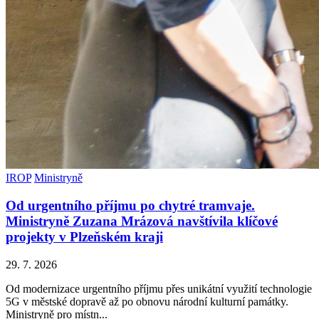
IROP
Ministryně
Od urgentního příjmu po chytré tramvaje.
Ministryně Zuzana Mrázová navštívila klíčové
projekty v Plzeňském kraji
29. 7. 2026
Od modernizace urgentního příjmu přes unikátní využití technologie
5G v městské dopravě až po obnovu národní kulturní památky.
Ministryně pro místn...