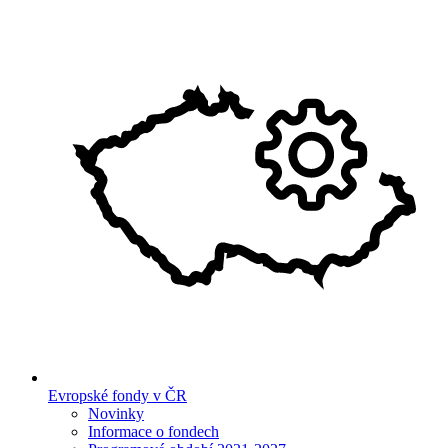
Evropské fondy v ČR
Novinky
Informace o fondech