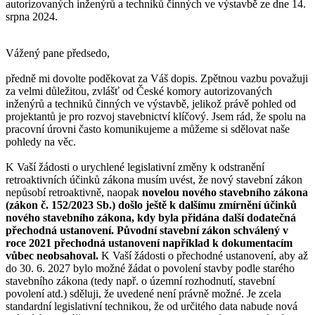
autorizovaných inženýrů a techniků činných ve výstavbě ze dne 14.
srpna 2024.
Vážený pane předsedo,
předně mi dovolte poděkovat za Váš dopis. Zpětnou vazbu považuji
za velmi důležitou, zvlášť od České komory autorizovaných
inženýrů a techniků činných ve výstavbě, jelikož právě pohled od
projektantů je pro rozvoj stavebnictví klíčový. Jsem rád, že spolu na
pracovní úrovni často komunikujeme a můžeme si sdělovat naše
pohledy na věc.
K Vaší žádosti o urychlené legislativní změny k odstranění
retroaktivních účinků zákona musím uvést, že nový stavební zákon
nepůsobí retroaktivně, naopak
novelou nového stavebního zákona
(zákon č. 152/2023 Sb.) došlo ještě k dalšímu zmírnění účinků
nového stavebního zákona, kdy byla přidána další dodatečná
přechodná ustanovení. Původní stavební zákon schválený v
roce 2021 přechodná ustanovení například k dokumentacím
vůbec neobsahoval.
K Vaší žádosti o přechodné ustanovení, aby až
do 30. 6. 2027 bylo možné žádat o povolení stavby podle starého
stavebního zákona (tedy např. o územní rozhodnutí, stavební
povolení atd.) sděluji, že uvedené není právně možné. Je zcela
standardní legislativní technikou, že od určitého data nabude nová