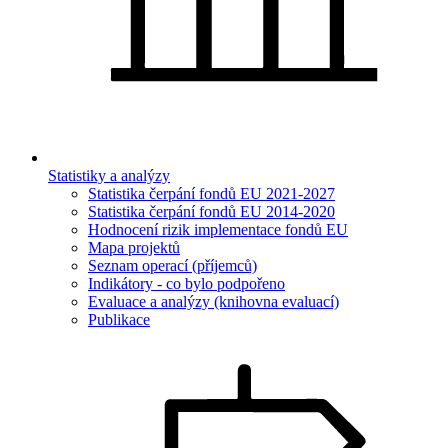
Statistiky a analýzy
Statistika čerpání fondů EU 2021-2027
Statistika čerpání fondů EU 2014-2020
Hodnocení rizik implementace fondů EU
Mapa projektů
Seznam operací (příjemců)
Indikátory - co bylo podpořeno
Evaluace a analýzy (knihovna evaluací)
Publikace