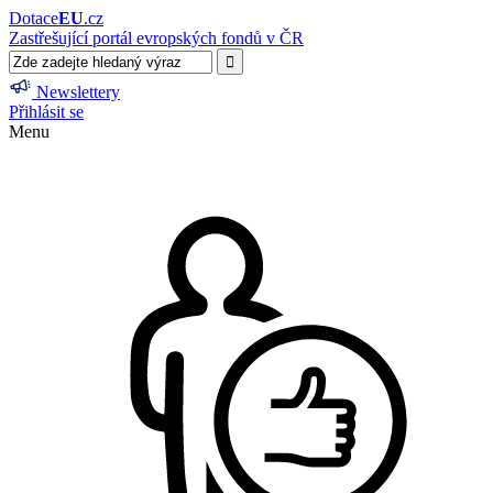
Dotace
EU
.cz
Zastřešující portál evropských fondů v ČR
Newslettery
Přihlásit se
Menu