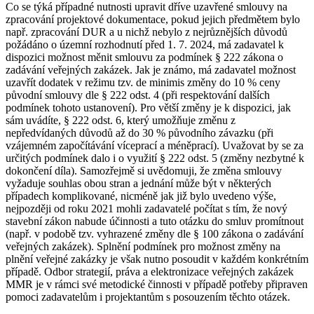
Co se týká případné nutnosti upravit dříve uzavřené smlouvy na
zpracování projektové dokumentace, pokud jejich předmětem bylo
např. zpracování DUR a u nichž nebylo z nejrůznějších důvodů
požádáno o územní rozhodnutí před 1. 7. 2024, má zadavatel k
dispozici možnost měnit smlouvu za podmínek § 222 zákona o
zadávání veřejných zakázek. Jak je známo, má zadavatel možnost
uzavřít dodatek v režimu tzv. de minimis změny do 10 % ceny
původní smlouvy dle § 222 odst. 4 (při respektování dalších
podmínek tohoto ustanovení). Pro větší změny je k dispozici, jak
sám uvádíte, § 222 odst. 6, který umožňuje změnu z
nepředvídaných důvodů až do 30 % původního závazku (při
vzájemném započítávání víceprací a méněprací). Uvažovat by se za
určitých podmínek dalo i o využití § 222 odst. 5 (změny nezbytné k
dokončení díla). Samozřejmě si uvědomuji, že změna smlouvy
vyžaduje souhlas obou stran a jednání může být v některých
případech komplikované, nicméně jak již bylo uvedeno výše,
nejpozději od roku 2021 mohli zadavatelé počítat s tím, že nový
stavební zákon nabude účinnosti a tuto otázku do smluv promítnout
(např. v podobě tzv. vyhrazené změny dle § 100 zákona o zadávání
veřejných zakázek). Splnění podmínek pro možnost změny na
plnění veřejné zakázky je však nutno posoudit v každém konkrétním
případě. Odbor strategií, práva a elektronizace veřejných zakázek
MMR je v rámci své metodické činnosti v případě potřeby připraven
pomoci zadavatelům i projektantům s posouzením těchto otázek.