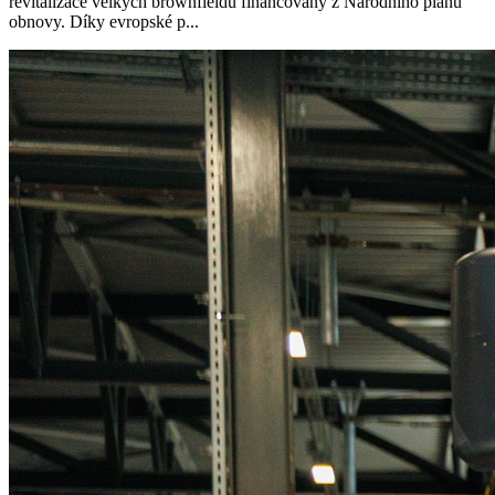
revitalizace velkých brownfieldů financovaný z Národního plánu
obnovy. Díky evropské p...