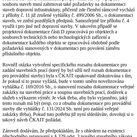
souboru staveb musí zahrnovat také požadavky na dokumentaci
staveb dopravní infrastruktury, přičemž zde členění rámcově vychází
z přílohy č. 11 již zrušené vyhlášky č. 499/2006 Sb., o dokumentaci
staveb, ve znění pozdějších předpisů. Samozřejmě lze přílohu č. 4
využít i pro jiné než dopravní stavby. V takovém případě se
projektová dokumentace části D zpracovává po objektech a
souborech technických nebo technologických zařízení a
dokumentace každého objektu se zpracovává obdobně podle
požadavků stanovených v dokumentaci pro povolení záměru
příslušného objektu.
Rovněž otázka vytvoření specifického rozsahu dokumentace pro
zadání stavebních prací (který by byl užší než rozsah dokumentace
pro provádění stavby) byla s ČKAIT opakovaně diskutována s tím,
že pokud si to praxe vyžádá, bude v tomto směru novelizována
vyhláška č. 169/2016 Sb., o stanovení rozsahu dokumentace veřejné
zakázky na stavební práce a soupisu stavebních prací, dodávek a
služeb s výkazem výměr. Je však třeba, aby bylo vyjasněno, jaký
tento rozsah má být (resp. co z obsahu dokumentace pro provádění
stavby dle vyhlášky č. 131/2024 Sb. není pro zadání veřejné
zakázky třeba). Pokud tuto potřebu již nyní shledáváte, dovoluji si o
takový návrh ČKAIT požádat.
Zároveň dodávám, že předpokládám, že s ohledem na existenci
přechodného ustanovení v § 329 odst. 3 nového stavebního zákona