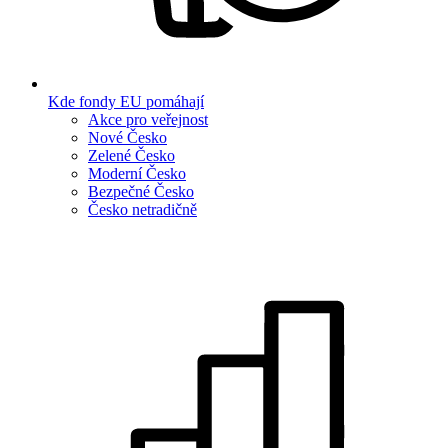
Kde fondy EU pomáhají
Akce pro veřejnost
Nové Česko
Zelené Česko
Moderní Česko
Bezpečné Česko
Česko netradičně