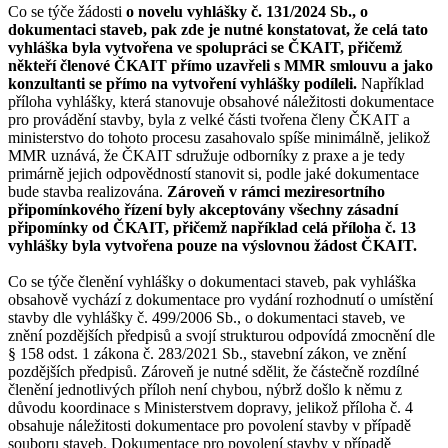
Co se týče žádosti
o novelu vyhlášky č. 131/2024 Sb., o
dokumentaci staveb, pak zde je nutné konstatovat, že celá tato
vyhláška byla vytvořena ve spolupráci se ČKAIT, přičemž
někteří členové ČKAIT přímo uzavřeli s MMR smlouvu a jako
konzultanti se přímo na vytvoření vyhlášky podíleli.
Například
příloha vyhlášky, která stanovuje obsahové náležitosti dokumentace
pro provádění stavby, byla z velké části tvořena členy ČKAIT a
ministerstvo do tohoto procesu zasahovalo spíše minimálně, jelikož
MMR uznává, že ČKAIT sdružuje odborníky z praxe a je tedy
primárně jejich odpovědností stanovit si, podle jaké dokumentace
bude stavba realizována.
Zároveň v rámci meziresortního
připomínkového řízení byly akceptovány všechny zásadní
připomínky od ČKAIT, přičemž například celá příloha č. 13
vyhlášky byla vytvořena pouze na výslovnou žádost ČKAIT.
Co se týče členění vyhlášky o dokumentaci staveb, pak vyhláška
obsahově vychází z dokumentace pro vydání rozhodnutí o umístění
stavby dle vyhlášky č. 499/2006 Sb., o dokumentaci staveb, ve
znění pozdějších předpisů a svojí strukturou odpovídá zmocnění dle
§ 158 odst. 1 zákona č. 283/2021 Sb., stavební zákon, ve znění
pozdějších předpisů. Zároveň je nutné sdělit, že částečně rozdílné
členění jednotlivých příloh není chybou, nýbrž došlo k němu z
důvodu koordinace s Ministerstvem dopravy, jelikož příloha č. 4
obsahuje náležitosti dokumentace pro povolení stavby v případě
souboru staveb. Dokumentace pro povolení stavby v případě