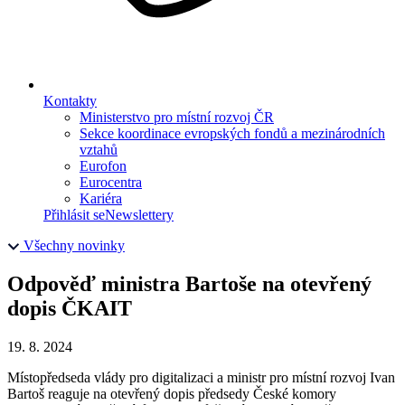
Kontakty
Ministerstvo pro místní rozvoj ČR
Sekce koordinace evropských fondů a mezinárodních
vztahů
Eurofon
Eurocentra
Kariéra
Přihlásit se
Newslettery
Všechny novinky
Odpověď ministra Bartoše na otevřený
dopis ČKAIT
19. 8. 2024
Místopředseda vlády pro digitalizaci a ministr pro místní rozvoj Ivan
Bartoš reaguje na otevřený dopis předsedy České komory