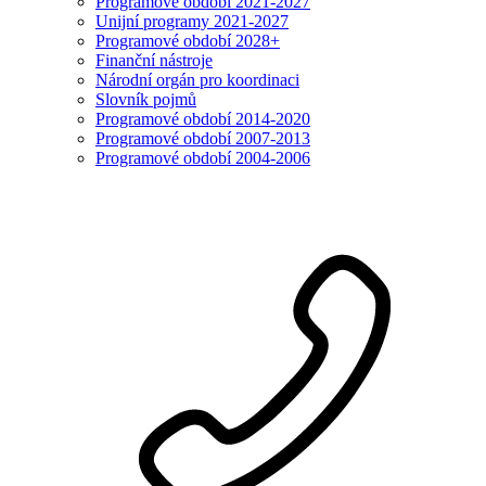
Programové období 2021-2027
Unijní programy 2021-2027
Programové období 2028+
Finanční nástroje
Národní orgán pro koordinaci
Slovník pojmů
Programové období 2014-2020
Programové období 2007-2013
Programové období 2004-2006