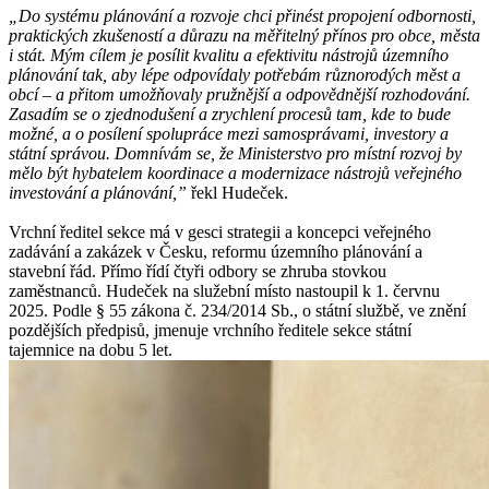
„Do systému plánování a rozvoje chci přinést propojení odbornosti,
praktických zkušeností a důrazu na měřitelný přínos pro obce, města
i stát. Mým cílem je posílit kvalitu a efektivitu nástrojů územního
plánování tak, aby lépe odpovídaly potřebám různorodých měst a
obcí – a přitom umožňovaly pružnější a odpovědnější rozhodování.
Zasadím se o zjednodušení a zrychlení procesů tam, kde to bude
možné, a o posílení spolupráce mezi samosprávami, investory a
státní správou. Domnívám se, že Ministerstvo pro místní rozvoj by
mělo být hybatelem koordinace a modernizace nástrojů veřejného
investování a plánování,”
řekl Hudeček.
Vrchní ředitel sekce má v gesci strategii a koncepci veřejného
zadávání a zakázek v Česku, reformu územního plánování a
stavební řád. Přímo řídí čtyři odbory se zhruba stovkou
zaměstnanců. Hudeček na služební místo nastoupil k 1. červnu
2025. Podle § 55 zákona č. 234/2014 Sb., o státní službě, ve znění
pozdějších předpisů, jmenuje vrchního ředitele sekce státní
tajemnice na dobu 5 let.