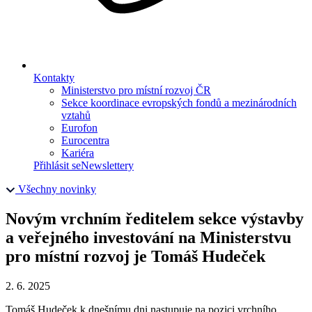
Kontakty
Ministerstvo pro místní rozvoj ČR
Sekce koordinace evropských fondů a mezinárodních
vztahů
Eurofon
Eurocentra
Kariéra
Přihlásit se
Newslettery
Všechny novinky
Novým vrchním ředitelem sekce výstavby
a veřejného investování na Ministerstvu
pro místní rozvoj je Tomáš Hudeček
2. 6. 2025
Tomáš Hudeček k dnešnímu dni nastupuje na pozici vrchního