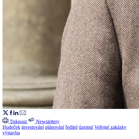
Tisknout
Newslettery
Hudeček
investování
plánování
ředitel
územní
Veřejné zakázky
výstavba