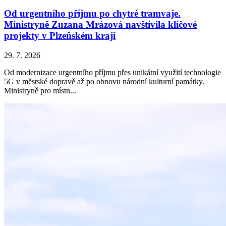
Od urgentního příjmu po chytré tramvaje.
Ministryně Zuzana Mrázová navštívila klíčové
projekty v Plzeňském kraji
29. 7. 2026
Od modernizace urgentního příjmu přes unikátní využití technologie
5G v městské dopravě až po obnovu národní kulturní památky.
Ministryně pro místn...