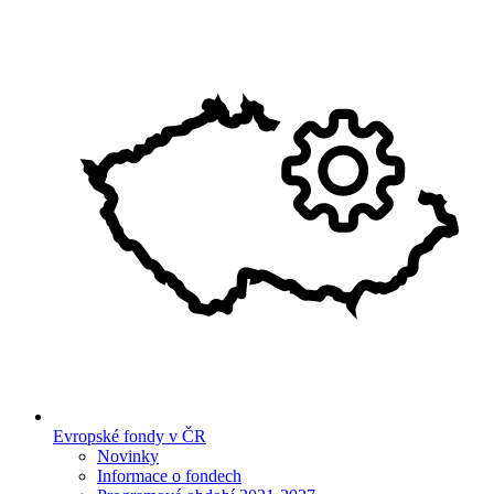
Evropské fondy v ČR
Novinky
Informace o fondech