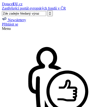
Dotace
EU
.cz
Zastřešující portál evropských fondů v ČR
Newslettery
Přihlásit se
Menu