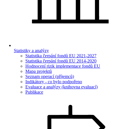
Statistiky a analýzy
Statistika čerpání fondů EU 2021-2027
Statistika čerpání fondů EU 2014-2020
Hodnocení rizik implementace fondů EU
Mapa projektů
Seznam operací (příjemců)
Indikátory - co bylo podpořeno
Evaluace a analýzy (knihovna evaluací)
Publikace