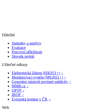
Důležité
Statistiky a analýzy
Evaluace
Pracovní příležitosti
Slovník pojmů
Užitečné odkazy
Elektronická žádost (ISKP21+)

Monitorovací systém (MS2021+)

Generátor nástrojů povinné publicity

MMR.cz

OPTP

IROP

Evropská komise v ČR

Web