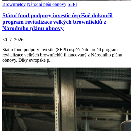
Brownfieldy
Národní plán obnovy
SFPI
Státní fond podpory investic úspěšně dokončil
program revitalizace velkých brownfieldů z
Národního plánu obnovy
30. 7. 2026
Státní fond podpory investic (SFPI) úspěšně dokončil program
revitalizace velkých brownfieldů financovaný z Národního plánu
obnovy. Díky evropské p...