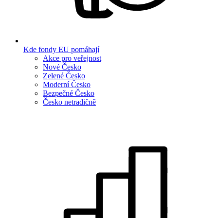
Kde fondy EU pomáhají
Akce pro veřejnost
Nové Česko
Zelené Česko
Moderní Česko
Bezpečné Česko
Česko netradičně