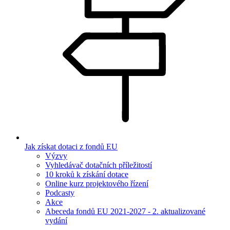
Jak získat dotaci z fondů EU
Výzvy
Vyhledávač dotačních příležitostí
10 kroků k získání dotace
Online kurz projektového řízení
Podcasty
Akce
Abeceda fondů EU 2021-2027 - 2. aktualizované
vydání