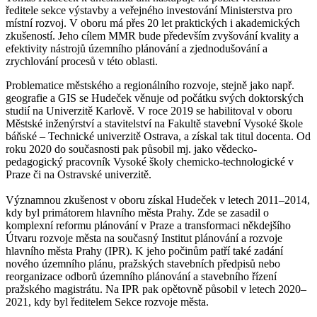
ředitele sekce výstavby a veřejného investování Ministerstva pro
místní rozvoj. V oboru má přes 20 let praktických i akademických
zkušeností. Jeho cílem MMR bude především zvyšování kvality a
efektivity nástrojů územního plánování a zjednodušování a
zrychlování procesů v této oblasti.
Problematice městského a regionálního rozvoje, stejně jako např.
geografie a GIS se Hudeček věnuje od počátku svých doktorských
studií na Univerzitě Karlově. V roce 2019 se habilitoval v oboru
Městské inženýrství a stavitelství na Fakultě stavební Vysoké škole
báňské – Technické univerzitě Ostrava, a získal tak titul docenta. Od
roku 2020 do současnosti pak působil mj. jako vědecko-
pedagogický pracovník Vysoké školy chemicko-technologické v
Praze či na Ostravské univerzitě.
Významnou zkušenost v oboru získal Hudeček v letech 2011–2014,
kdy byl primátorem hlavního města Prahy. Zde se zasadil o
komplexní reformu plánování v Praze a transformaci někdejšího
Útvaru rozvoje města na současný Institut plánování a rozvoje
hlavního města Prahy (IPR). K jeho počinům patří také zadání
nového územního plánu, pražských stavebních předpisů nebo
reorganizace odborů územního plánování a stavebního řízení
pražského magistrátu. Na IPR pak opětovně působil v letech 2020–
2021, kdy byl ředitelem Sekce rozvoje města.