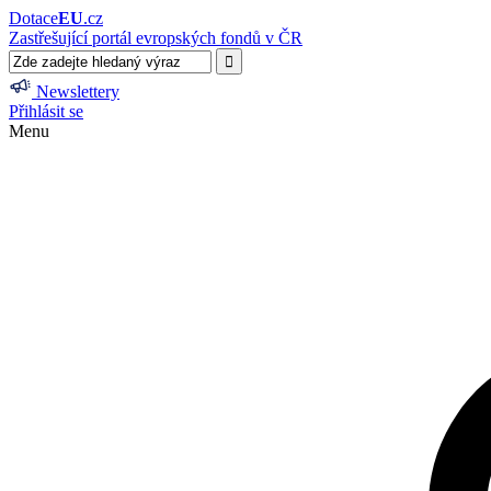
Dotace
EU
.cz
Zastřešující portál evropských fondů v ČR
Newslettery
Přihlásit se
Menu