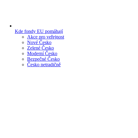
Kde fondy EU pomáhají
Akce pro veřejnost
Nové Česko
Zelené Česko
Moderní Česko
Bezpečné Česko
Česko netradičně