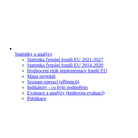
Statistiky a analýzy
Statistika čerpání fondů EU 2021-2027
Statistika čerpání fondů EU 2014-2020
Hodnocení rizik implementace fondů EU
Mapa projektů
Seznam operací (příjemců)
Indikátory - co bylo podpořeno
Evaluace a analýzy (knihovna evaluací)
Publikace