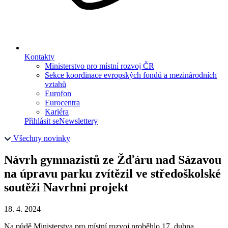
Kontakty
Ministerstvo pro místní rozvoj ČR
Sekce koordinace evropských fondů a mezinárodních
vztahů
Eurofon
Eurocentra
Kariéra
Přihlásit se
Newslettery
Všechny novinky
Návrh gymnazistů ze Žďáru nad Sázavou
na úpravu parku zvítězil ve středoškolské
soutěži Navrhni projekt
18. 4. 2024
Na půdě Ministerstva pro místní rozvoj proběhlo 17. dubna