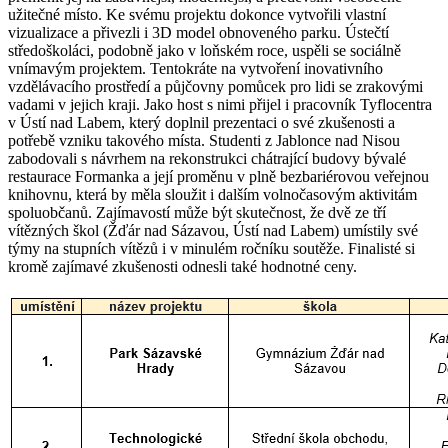
užitečné místo. Ke svému projektu dokonce vytvořili vlastní
vizualizace a přivezli i 3D model obnoveného parku. Ústečtí
středoškoláci, podobně jako v loňském roce, uspěli se sociálně
vnímavým projektem. Tentokráte na vytvoření inovativního
vzdělávacího prostředí a půjčovny pomůcek pro lidi se zrakovými
vadami v jejich kraji. Jako host s nimi přijel i pracovník Tyflocentra
v Ústí nad Labem, který doplnil prezentaci o své zkušenosti a
potřebě vzniku takového místa. Studenti z Jablonce nad Nisou
zabodovali s návrhem na rekonstrukci chátrající budovy bývalé
restaurace Formanka a její proměnu v plně bezbariérovou veřejnou
knihovnu, která by měla sloužit i dalším volnočasovým aktivitám
spoluobčanů. Zajímavostí může být skutečnost, že dvě ze tří
vítězných škol (Žďár nad Sázavou, Ústí nad Labem) umístily své
týmy na stupních vítězů i v minulém ročníku soutěže. Finalisté si
kromě zajímavé zkušenosti odnesli také hodnotné ceny.