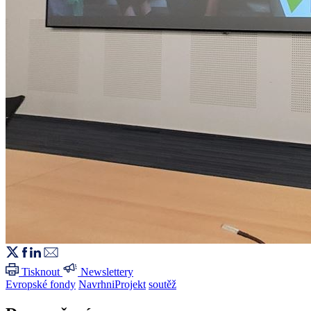
Tisknout
Newslettery
Evropské fondy
NavrhniProjekt
soutěž