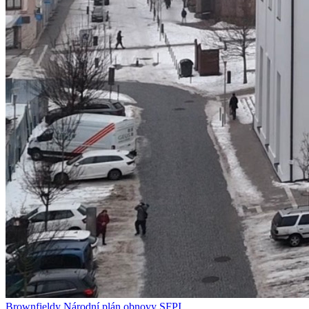
Brownfieldy
Národní plán obnovy
SFPI