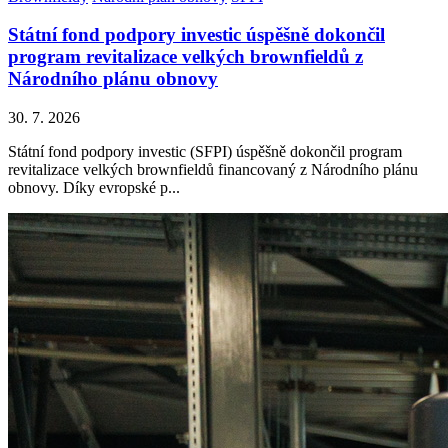
Státní fond podpory investic úspěšně dokončil
program revitalizace velkých brownfieldů z
Národního plánu obnovy
30. 7. 2026
Státní fond podpory investic (SFPI) úspěšně dokončil program
revitalizace velkých brownfieldů financovaný z Národního plánu
obnovy. Díky evropské p...