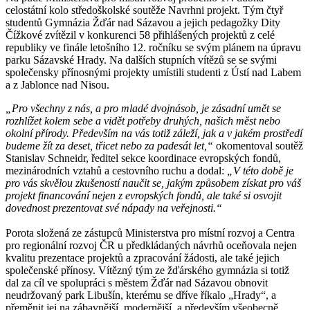
celostátní kolo středoškolské soutěže Navrhni projekt. Tým čtyř
studentů Gymnázia Žďár nad Sázavou a jejich pedagožky Dity
Čížkové zvítězil v konkurenci 58 přihlášených projektů z celé
republiky ve finále letošního 12. ročníku se svým plánem na úpravu
parku Sázavské Hrady. Na dalších stupních vítězů se se svými
společensky přínosnými projekty umístili studenti z Ústí nad Labem
a z Jablonce nad Nisou.
„Pro všechny z nás, a pro mladé dvojnásob, je zásadní umět se
rozhlížet kolem sebe a vidět potřeby druhých, našich měst nebo
okolní přírody. Především na vás totiž záleží, jak a v jakém prostředí
budeme žít za deset, třicet nebo za padesát let,“
okomentoval soutěž
Stanislav Schneidr, ředitel sekce koordinace evropských fondů,
mezinárodních vztahů a cestovního ruchu a dodal:
„V této době je
pro vás skvělou zkušeností naučit se, jakým způsobem získat pro váš
projekt financování nejen z evropských fondů, ale také si osvojit
dovednost prezentovat své nápady na veřejnosti.“
Porota složená ze zástupců Ministerstva pro místní rozvoj a Centra
pro regionální rozvoj ČR u předkládaných návrhů oceňovala nejen
kvalitu prezentace projektů a zpracování žádosti, ale také jejich
společenské přínosy. Vítězný tým ze žďárského gymnázia si totiž
dal za cíl ve spolupráci s městem Žďár nad Sázavou obnovit
neudržovaný park Libušín, kterému se dříve říkalo „Hrady“, a
přeměnit jej na zábavnější, modernější, a především všeobecně