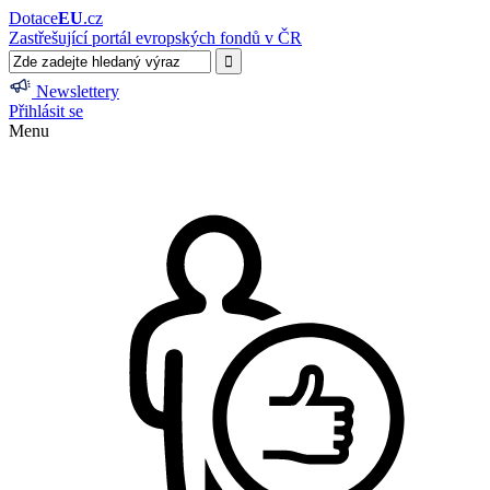
Dotace
EU
.cz
Zastřešující portál evropských fondů v ČR
Newslettery
Přihlásit se
Menu