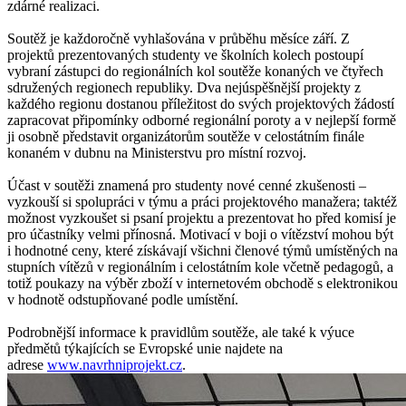
zdárné realizaci.
Soutěž je každoročně vyhlašována v průběhu měsíce září. Z
projektů prezentovaných studenty ve školních kolech postoupí
vybraní zástupci do regionálních kol soutěže konaných ve čtyřech
sdružených regionech republiky. Dva nejúspěšnější projekty z
každého regionu dostanou příležitost do svých projektových žádostí
zapracovat připomínky odborné regionální poroty a v nejlepší formě
ji osobně představit organizátorům soutěže v celostátním finále
konaném v dubnu na Ministerstvu pro místní rozvoj.
Účast v soutěži znamená pro studenty nové cenné zkušenosti –
vyzkouší si spolupráci v týmu a práci projektového manažera; taktéž
možnost vyzkoušet si psaní projektu a prezentovat ho před komisí je
pro účastníky velmi přínosná. Motivací v boji o vítězství mohou být
i hodnotné ceny, které získávají všichni členové týmů umístěných na
stupních vítězů v regionálním i celostátním kole včetně pedagogů, a
totiž poukazy na výběr zboží v internetovém obchodě s elektronikou
v hodnotě odstupňované podle umístění.
Podrobnější informace k pravidlům soutěže, ale také k výuce
předmětů týkajících se Evropské unie najdete na
adrese
www.navrhniprojekt.cz
.