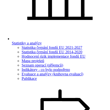
Statistiky a analýzy
Statistika čerpání fondů EU 2021-2027
Statistika čerpání fondů EU 2014-2020
Hodnocení rizik implementace fondů EU
Mapa projektů
Seznam operací (příjemců)
Indikátory - co bylo podpořeno
Evaluace a analýzy (knihovna evaluací)
Publikace