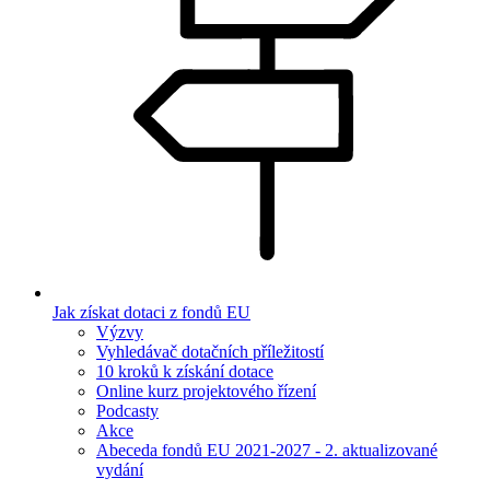
Jak získat dotaci z fondů EU
Výzvy
Vyhledávač dotačních příležitostí
10 kroků k získání dotace
Online kurz projektového řízení
Podcasty
Akce
Abeceda fondů EU 2021-2027 - 2. aktualizované
vydání