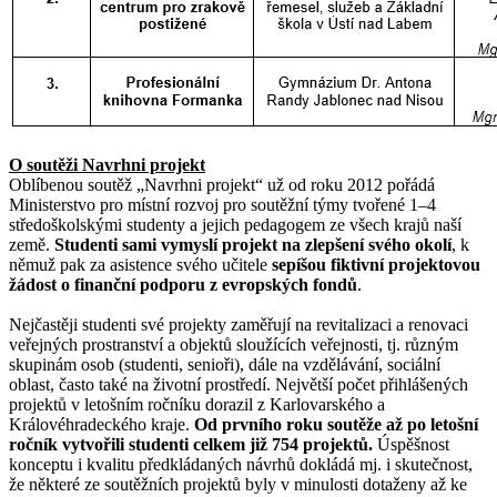
O soutěži Navrhni projekt
Oblíbenou soutěž „Navrhni projekt“ už od roku 2012 pořádá
Ministerstvo pro místní rozvoj pro soutěžní týmy tvořené 1–4
středoškolskými studenty a jejich pedagogem ze všech krajů naší
země.
Studenti sami vymyslí projekt na zlepšení svého okolí
, k
němuž pak za asistence svého učitele
sepíšou fiktivní projektovou
žádost o finanční podporu z evropských fondů
.
Nejčastěji studenti své projekty zaměřují na revitalizaci a renovaci
veřejných prostranství a objektů sloužících veřejnosti, tj. různým
skupinám osob (studenti, senioři), dále na vzdělávání, sociální
oblast, často také na životní prostředí. Největší počet přihlášených
projektů v letošním ročníku dorazil z Karlovarského a
Královéhradeckého kraje.
Od prvního roku soutěže až po letošní
ročník vytvořili studenti celkem již 754 projektů.
Úspěšnost
konceptu i kvalitu předkládaných návrhů dokládá mj. i skutečnost,
že některé ze soutěžních projektů byly v minulosti dotaženy až ke