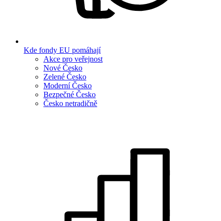
Kde fondy EU pomáhají
Akce pro veřejnost
Nové Česko
Zelené Česko
Moderní Česko
Bezpečné Česko
Česko netradičně