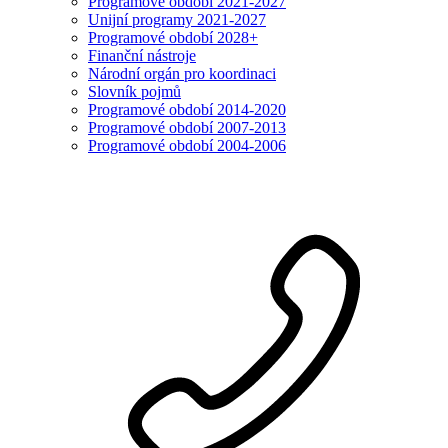
Programové období 2021-2027
Unijní programy 2021-2027
Programové období 2028+
Finanční nástroje
Národní orgán pro koordinaci
Slovník pojmů
Programové období 2014-2020
Programové období 2007-2013
Programové období 2004-2006