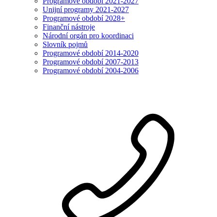
Programové období 2021-2027
Unijní programy 2021-2027
Programové období 2028+
Finanční nástroje
Národní orgán pro koordinaci
Slovník pojmů
Programové období 2014-2020
Programové období 2007-2013
Programové období 2004-2006