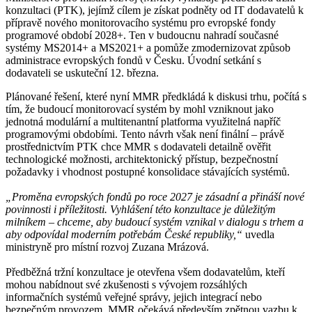
konzultaci (PTK), jejímž cílem je získat podněty od IT dodavatelů k
přípravě nového monitorovacího systému pro evropské fondy
programové období 2028+. Ten v budoucnu nahradí současné
systémy MS2014+ a MS2021+ a pomůže zmodernizovat způsob
administrace evropských fondů v Česku. Úvodní setkání s
dodavateli se uskuteční 12. března.
Plánované řešení, které nyní MMR předkládá k diskusi trhu, počítá s
tím, že budoucí monitorovací systém by mohl vzniknout jako
jednotná modulární a multitenantní platforma využitelná napříč
programovými obdobími. Tento návrh však není finální – právě
prostřednictvím PTK chce MMR s dodavateli detailně ověřit
technologické možnosti, architektonický přístup, bezpečnostní
požadavky i vhodnost postupné konsolidace stávajících systémů.
„Proměna evropských fondů po roce 2027 je zásadní a přináší nové
povinnosti i příležitosti. Vyhlášení této konzultace je důležitým
milníkem – chceme, aby budoucí systém vznikal v dialogu s trhem a
aby odpovídal moderním potřebám České republiky,“
uvedla
ministryně pro místní rozvoj Zuzana Mrázová.
Předběžná tržní konzultace je otevřena všem dodavatelům, kteří
mohou nabídnout své zkušenosti s vývojem rozsáhlých
informačních systémů veřejné správy, jejich integrací nebo
bezpečným provozem. MMR očekává především zpětnou vazbu k