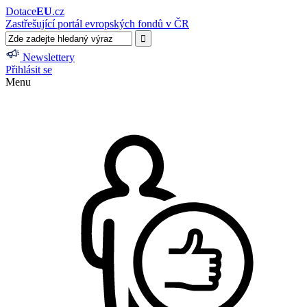
Dotace
EU
.cz
Zastřešující portál evropských fondů v ČR
Newslettery
Přihlásit se
Menu