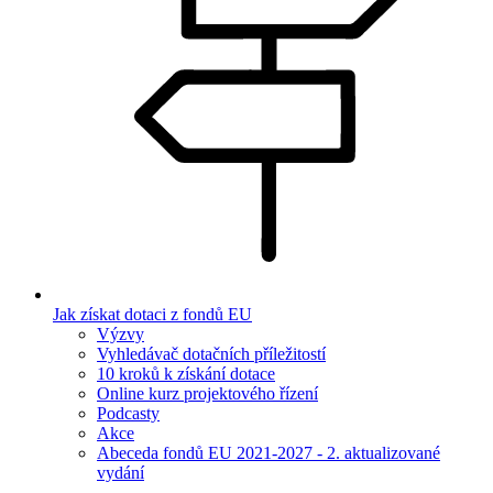
Jak získat dotaci z fondů EU
Výzvy
Vyhledávač dotačních příležitostí
10 kroků k získání dotace
Online kurz projektového řízení
Podcasty
Akce
Abeceda fondů EU 2021-2027 - 2. aktualizované
vydání