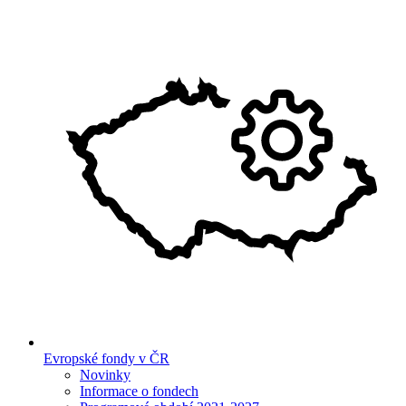
Evropské fondy v ČR
Novinky
Informace o fondech