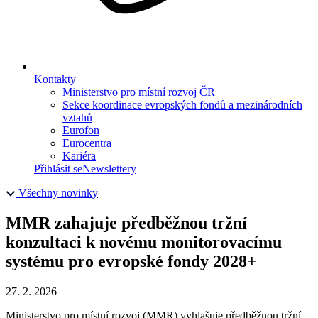
Kontakty
Ministerstvo pro místní rozvoj ČR
Sekce koordinace evropských fondů a mezinárodních
vztahů
Eurofon
Eurocentra
Kariéra
Přihlásit se
Newslettery
Všechny novinky
MMR zahajuje předběžnou tržní
konzultaci k novému monitorovacímu
systému pro evropské fondy 2028+
27. 2. 2026
Ministerstvo pro místní rozvoj (MMR) vyhlašuje předběžnou tržní