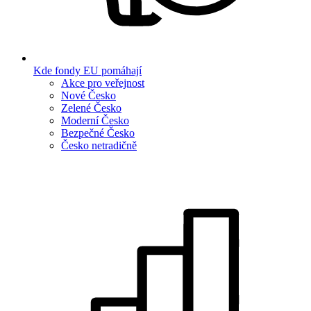
Kde fondy EU pomáhají
Akce pro veřejnost
Nové Česko
Zelené Česko
Moderní Česko
Bezpečné Česko
Česko netradičně