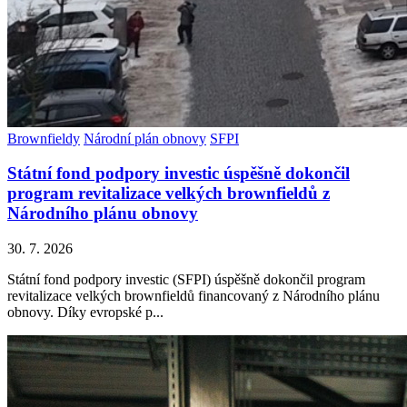
Brownfieldy
Národní plán obnovy
SFPI
Státní fond podpory investic úspěšně dokončil
program revitalizace velkých brownfieldů z
Národního plánu obnovy
30. 7. 2026
Státní fond podpory investic (SFPI) úspěšně dokončil program
revitalizace velkých brownfieldů financovaný z Národního plánu
obnovy. Díky evropské p...