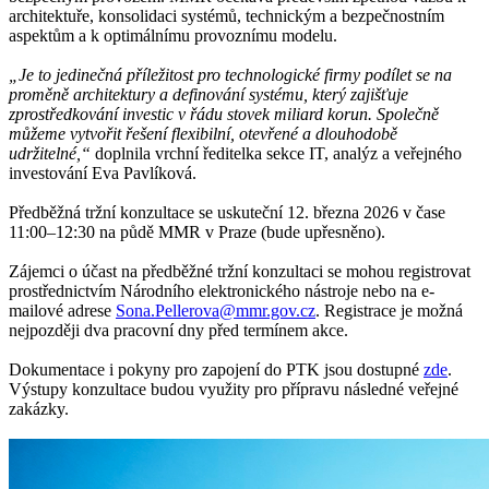
architektuře, konsolidaci systémů, technickým a bezpečnostním
aspektům a k optimálnímu provoznímu modelu.
„Je to jedinečná příležitost pro technologické firmy podílet se na
proměně architektury a definování systému, který zajišťuje
zprostředkování investic v řádu stovek miliard korun. Společně
můžeme vytvořit řešení flexibilní, otevřené a dlouhodobě
udržitelné,“
doplnila vrchní ředitelka sekce IT, analýz a veřejného
investování Eva Pavlíková.
Předběžná tržní konzultace se uskuteční 12. března 2026 v čase
11:00–12:30 na půdě MMR v Praze (bude upřesněno).
Zájemci o účast na předběžné tržní konzultaci se mohou registrovat
prostřednictvím Národního elektronického nástroje nebo na e-
mailové adrese
Sona.Pellerova@mmr.gov.cz
. Registrace je možná
nejpozději dva pracovní dny před termínem akce.
Dokumentace i pokyny pro zapojení do PTK jsou dostupné
zde
.
Výstupy konzultace budou využity pro přípravu následné veřejné
zakázky.