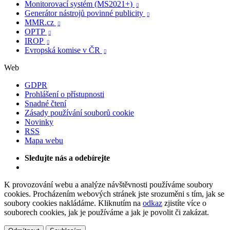
Monitorovací systém (MS2021+)

Generátor nástrojů povinné publicity

MMR.cz

OPTP

IROP

Evropská komise v ČR

Web
GDPR
Prohlášení o přístupnosti
Snadné čtení
Zásady používání souborů cookie
Novinky
RSS
Mapa webu
Sledujte nás a odebírejte
K provozování webu a analýze návštěvnosti používáme soubory
cookies. Procházením webových stránek jste srozuměni s tím, jak se
soubory cookies nakládáme. Kliknutím na
odkaz
zjistíte více o
souborech cookies, jak je používáme a jak je povolit či zakázat.