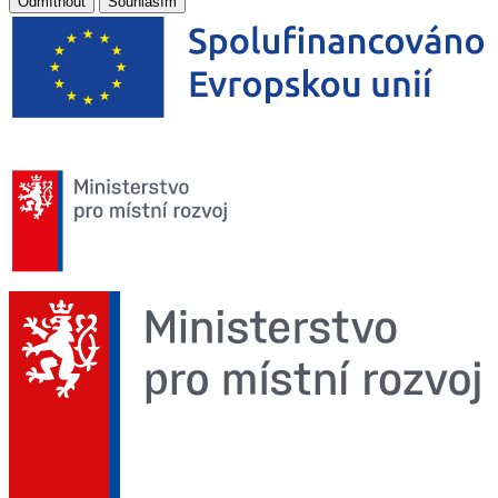
Odmítnout
Souhlasím