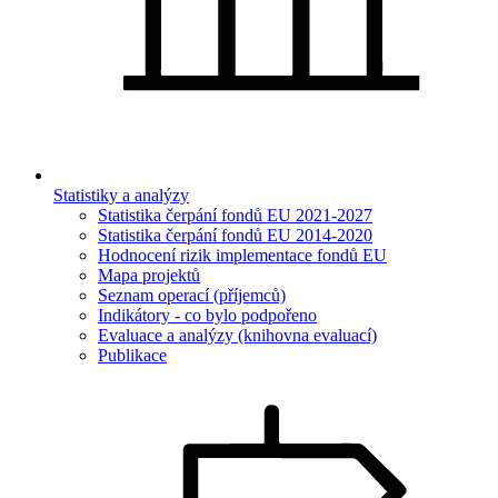
Statistiky a analýzy
Statistika čerpání fondů EU 2021-2027
Statistika čerpání fondů EU 2014-2020
Hodnocení rizik implementace fondů EU
Mapa projektů
Seznam operací (příjemců)
Indikátory - co bylo podpořeno
Evaluace a analýzy (knihovna evaluací)
Publikace