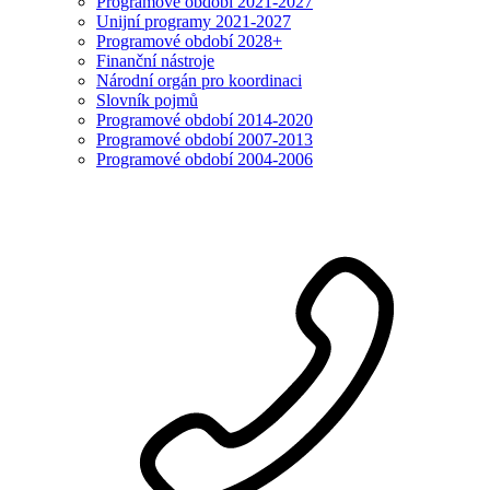
Programové období 2021-2027
Unijní programy 2021-2027
Programové období 2028+
Finanční nástroje
Národní orgán pro koordinaci
Slovník pojmů
Programové období 2014-2020
Programové období 2007-2013
Programové období 2004-2006