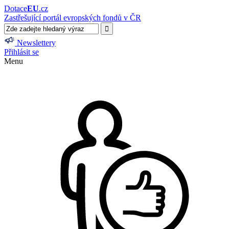
Dotace
EU
.cz
Zastřešující portál evropských fondů v ČR
Newslettery
Přihlásit se
Menu