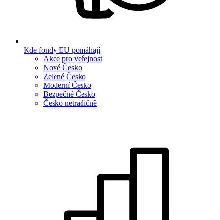
Kde fondy EU pomáhají
Akce pro veřejnost
Nové Česko
Zelené Česko
Moderní Česko
Bezpečné Česko
Česko netradičně