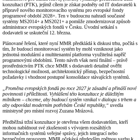
konzultaci (PTK), jejímž cílem je získat podněty od IT dodavatelů k
přípravě nového monitorovacího systému pro evropské fondy
programové období 2028+. Ten v budoucnu nahradí současné
systémy MS2014+ a MS2021+ a pomůže zmodernizovat způsob
administrace evropských fondů v Česku. Úvodní setkání s
dodavateli se uskuteční 12. března.
Plánované řešení, které nyní MMR předkládá k diskusi trhu, počítá s
tím, že budoucí monitorovací systém by mohl vzniknout jako
jednotná modulární a multitenantní platforma využitelná napříč
programovými obdobími. Tento návrh však není finální – právě
prostřednictvím PTK chce MMR s dodavateli detailně ověřit
technologické možnosti, architektonický přístup, bezpečnostní
požadavky i vhodnost postupné konsolidace stávajících systémů.
„Proměna evropských fondů po roce 2027 je zásadní a přináší nové
povinnosti i příležitosti. Vyhlášení této konzultace je důležitým
milníkem – chceme, aby budoucí systém vznikal v dialogu s trhem a
aby odpovídal moderním potřebám České republiky,“
uvedla
ministryně pro místní rozvoj Zuzana Mrázová.
Předběžná tržní konzultace je otevřena všem dodavatelům, kteří
mohou nabídnout své zkušenosti s vývojem rozsáhlých
informačních systémů veřejné správy, jejich integrací nebo
bezpečným provozem. MMR očekává především zpětnou vazbu k