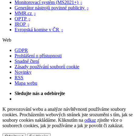
Monitorovací systém (MS2021+)

Generátor nástrojů povinné publicity

MMR.cz

OPTP

IROP

Evropská komise v ČR

Web
GDPR
Prohlášení o přístupnosti
Snadné čtení
Zásady používání souborů cookie
Novinky
RSS
Mapa webu
Sledujte nás a odebírejte
K provozování webu a analýze návštěvnosti používáme soubory
cookies. Procházením webových stránek jste srozuměni s tím, jak se
soubory cookies nakládáme. Kliknutím na
odkaz
zjistíte více o
souborech cookies, jak je používáme a jak je povolit či zakázat.