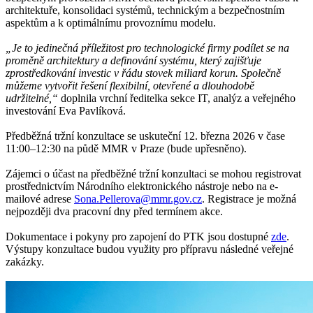
architektuře, konsolidaci systémů, technickým a bezpečnostním
aspektům a k optimálnímu provoznímu modelu.
„Je to jedinečná příležitost pro technologické firmy podílet se na
proměně architektury a definování systému, který zajišťuje
zprostředkování investic v řádu stovek miliard korun. Společně
můžeme vytvořit řešení flexibilní, otevřené a dlouhodobě
udržitelné,“
doplnila vrchní ředitelka sekce IT, analýz a veřejného
investování Eva Pavlíková.
Předběžná tržní konzultace se uskuteční 12. března 2026 v čase
11:00–12:30 na půdě MMR v Praze (bude upřesněno).
Zájemci o účast na předběžné tržní konzultaci se mohou registrovat
prostřednictvím Národního elektronického nástroje nebo na e-
mailové adrese
Sona.Pellerova@mmr.gov.cz
. Registrace je možná
nejpozději dva pracovní dny před termínem akce.
Dokumentace i pokyny pro zapojení do PTK jsou dostupné
zde
.
Výstupy konzultace budou využity pro přípravu následné veřejné
zakázky.