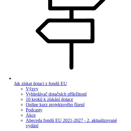
Jak získat dotaci z fondů EU
Výzvy
Vyhledávač dotačních příležitostí
10 kroků k získání dotace
Online kurz projektového řízení
Podcasty
Akce
Abeceda fondů EU 2021-2027 - 2. aktualizované
vydání