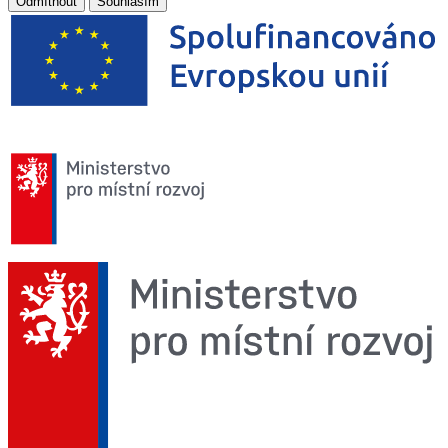
Odmítnout
Souhlasím