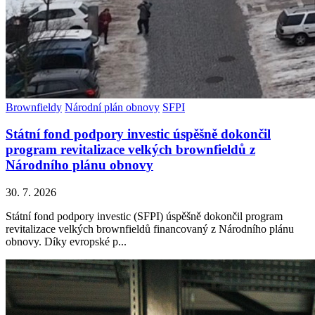
Brownfieldy
Národní plán obnovy
SFPI
Státní fond podpory investic úspěšně dokončil
program revitalizace velkých brownfieldů z
Národního plánu obnovy
30. 7. 2026
Státní fond podpory investic (SFPI) úspěšně dokončil program
revitalizace velkých brownfieldů financovaný z Národního plánu
obnovy. Díky evropské p...