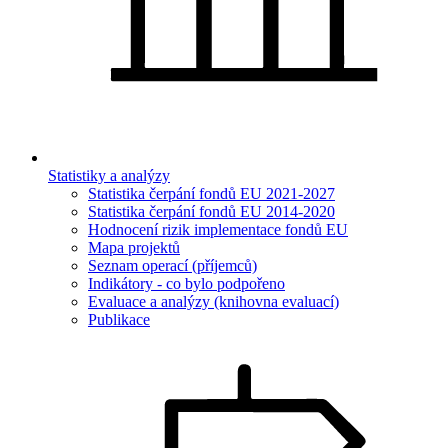
Statistiky a analýzy
Statistika čerpání fondů EU 2021-2027
Statistika čerpání fondů EU 2014-2020
Hodnocení rizik implementace fondů EU
Mapa projektů
Seznam operací (příjemců)
Indikátory - co bylo podpořeno
Evaluace a analýzy (knihovna evaluací)
Publikace