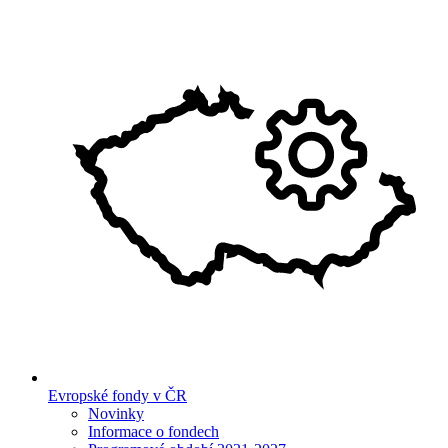
Evropské fondy v ČR
Novinky
Informace o fondech