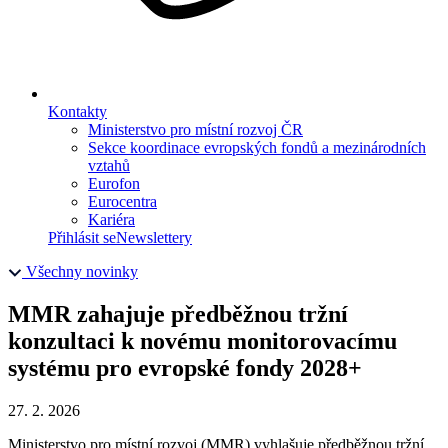
Kontakty
Ministerstvo pro místní rozvoj ČR
Sekce koordinace evropských fondů a mezinárodních
vztahů
Eurofon
Eurocentra
Kariéra
Přihlásit se
Newslettery
Všechny novinky
MMR zahajuje předběžnou tržní
konzultaci k novému monitorovacímu
systému pro evropské fondy 2028+
27. 2. 2026
Ministerstvo pro místní rozvoj (MMR) vyhlašuje předběžnou tržní