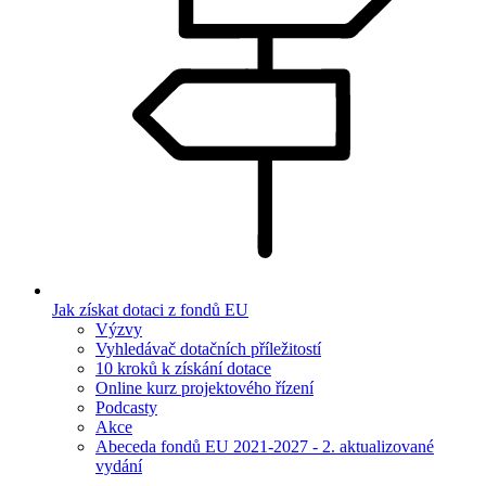
Jak získat dotaci z fondů EU
Výzvy
Vyhledávač dotačních příležitostí
10 kroků k získání dotace
Online kurz projektového řízení
Podcasty
Akce
Abeceda fondů EU 2021-2027 - 2. aktualizované
vydání