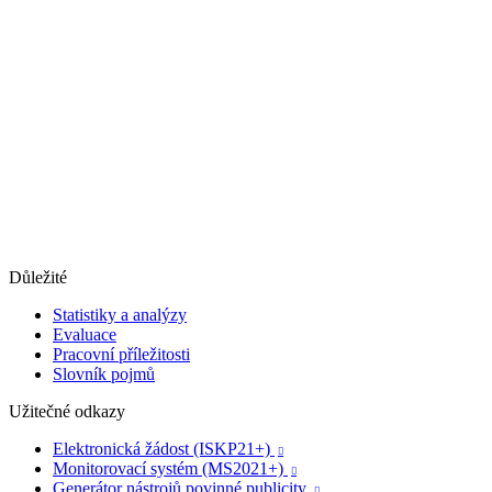
Důležité
Statistiky a analýzy
Evaluace
Pracovní příležitosti
Slovník pojmů
Užitečné odkazy
Elektronická žádost (ISKP21+)

Monitorovací systém (MS2021+)

Generátor nástrojů povinné publicity
