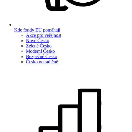
Kde fondy EU pomáhají
Akce pro veřejnost
Nové Česko
Zelené Česko
Moderní Česko
Bezpečné Česko
Česko netradičně