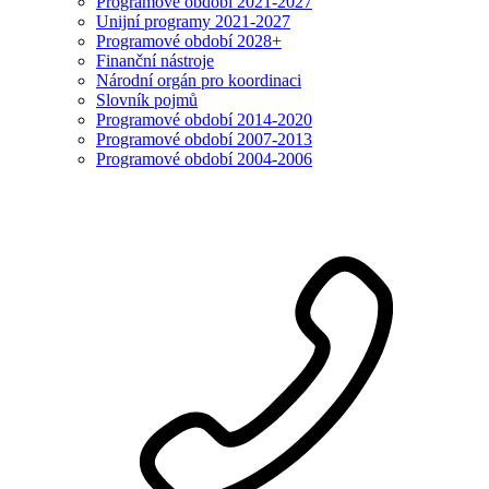
Programové období 2021-2027
Unijní programy 2021-2027
Programové období 2028+
Finanční nástroje
Národní orgán pro koordinaci
Slovník pojmů
Programové období 2014-2020
Programové období 2007-2013
Programové období 2004-2006