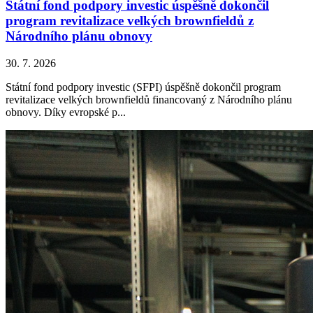
Státní fond podpory investic úspěšně dokončil
program revitalizace velkých brownfieldů z
Národního plánu obnovy
30. 7. 2026
Státní fond podpory investic (SFPI) úspěšně dokončil program
revitalizace velkých brownfieldů financovaný z Národního plánu
obnovy. Díky evropské p...