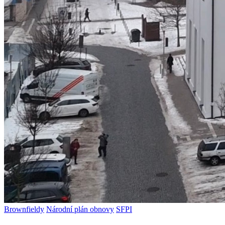
Brownfieldy
Národní plán obnovy
SFPI