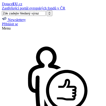
Dotace
EU
.cz
Zastřešující portál evropských fondů v ČR
Newslettery
Přihlásit se
Menu