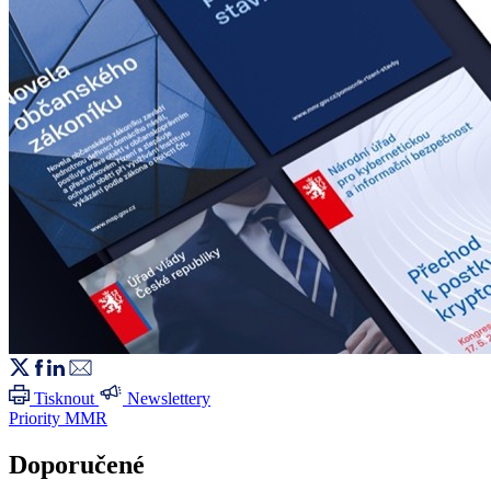
Tisknout
Newslettery
Priority MMR
Doporučené