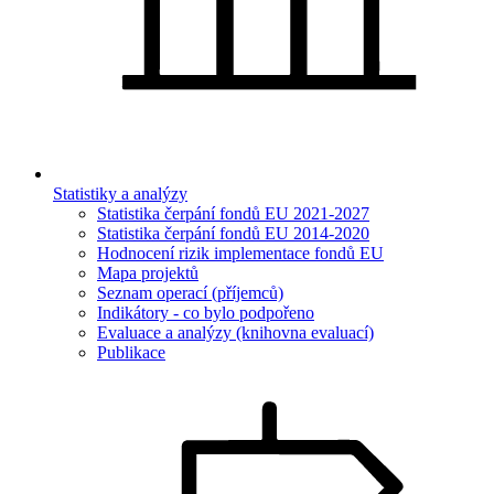
Statistiky a analýzy
Statistika čerpání fondů EU 2021-2027
Statistika čerpání fondů EU 2014-2020
Hodnocení rizik implementace fondů EU
Mapa projektů
Seznam operací (příjemců)
Indikátory - co bylo podpořeno
Evaluace a analýzy (knihovna evaluací)
Publikace