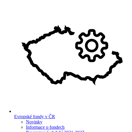
Evropské fondy v ČR
Novinky
Informace o fondech