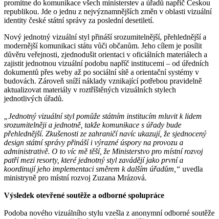
promítne do komunikace všech ministerstev a úřadů napříč Českou
republikou. Jde o jednu z nejvýznamnějších změn v oblasti vizuální
identity české státní správy za poslední desetiletí.
Nový jednotný vizuální styl přináší srozumitelnější, přehlednější a
modernější komunikaci státu vůči občanům. Jeho cílem je posílit
důvěru veřejnosti, zjednodušit orientaci v oficiálních materiálech a
zajistit jednotnou vizuální podobu napříč institucemi – od úředních
dokumentů přes weby až po sociální sítě a orientační systémy v
budovách. Zároveň sníží náklady vznikající potřebou pravidelně
aktualizovat materiály v roztříštěných vizuálních stylech
jednotlivých úřadů.
„Jednotný vizuální styl pomůže státním institucím mluvit k lidem
srozumitelněji a jednotně, takže komunikace s úřady bude
přehlednější. Zkušenosti ze zahraničí navíc ukazují, že sjednocený
design státní správy přináší i výrazné úspory na provozu a
administrativě. O to víc mě těší, že Ministerstvo pro místní rozvoj
patří mezi resorty, které jednotný styl zavádějí jako první a
koordinují jeho implementaci směrem k dalším úřadům,“
uvedla
ministryně pro místní rozvoj Zuzana Mrázová.
Výsledek otevřené soutěže a odborné spolupráce
Podoba nového vizuálního stylu vzešla z anonymní odborné soutěže