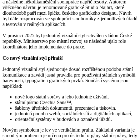
a následné několikaměsíční spolupráce napříč resorty. Autorem
vítězného návrhu je renomované grafické Studio Najbrt, které
dlouhodobě patří mezi špičku českého grafického designu. Návrh
byl dále rozpracován ve spolupráci s odborníky z jednotlivých úřadů
a testován v reálných aplikacích.
V prosinci 2025 byl jednotný vizuální styl schválen vládou České
republiky. Ministerstvo pro místní rozvoj se následně ujalo role
koordinátora jeho implementace do praxe.
Co nový vizuální styl přináší
Jednotný vizuální styl sjednocuje dosud roztříštěnou podobu státní
komunikace a zavádí jasná pravidla pro používání státních symbolů,
barevnosti, typografie i grafických prvků. Součástí systému jsou
například:
nové logo státní správy a jeho jednotné užívání,
státní písmo Czechia Sans™,
šablony úředních dokumentů, prezentací a tiskovin,
jednotná podoba webů, sociálních sítí a digitálních aplikací,
orientační systémy v budovách a označení úřadů.
Novým symbolem je lev ve vertikálním pruhu. Základní varianta je
s modrým pruhem a je určena pro ústřední orgány státní správy, tedy