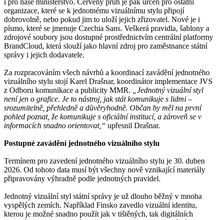
i pro naše ministerstvo. Červený pruh je pak určen pro ostatní
organizace, které se k jednotnému vizuálnímu stylu připojí
dobrovolně, nebo pokud jim to uloží jejich zřizovatel. Nové je i
písmo, které se jmenuje Czechia Sans. Veškerá pravidla, šablony a
zdrojové soubory jsou dostupné prostřednictvím centrální platformy
BrandCloud, která slouží jako hlavní zdroj pro zaměstnance státní
správy i jejich dodavatele.
Za rozpracováním všech návrhů a koordinací zavádění jednotného
vizuálního stylu stojí Karel Drašnar, koordinátor implementace JVS
z Odboru komunikace a publicity MMR.
„Jednotný vizuální styl
není jen o grafice. Je to nástroj, jak stát komunikuje s lidmi –
srozumitelně, přehledně a důvěryhodně. Občan by měl na první
pohled poznat, že komunikuje s oficiální institucí, a zároveň se v
informacích snadno orientovat,“
upřesnil Drašnar.
Postupné zavádění jednotného vizuálního stylu
Termínem pro zavedení jednotného vizuálního stylu je 30. duben
2026. Od tohoto data musí být všechny nově vznikající materiály
připravovány výhradně podle jednotných pravidel.
Jednotný vizuální styl státní správy je už dlouho běžný v mnoha
vyspělých zemích. Například Finsko zavedlo vizuální identitu,
kterou je možné snadno použít jak v tištěných, tak digitálních