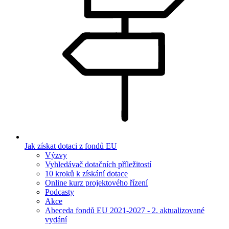
Jak získat dotaci z fondů EU
Výzvy
Vyhledávač dotačních příležitostí
10 kroků k získání dotace
Online kurz projektového řízení
Podcasty
Akce
Abeceda fondů EU 2021-2027 - 2. aktualizované
vydání