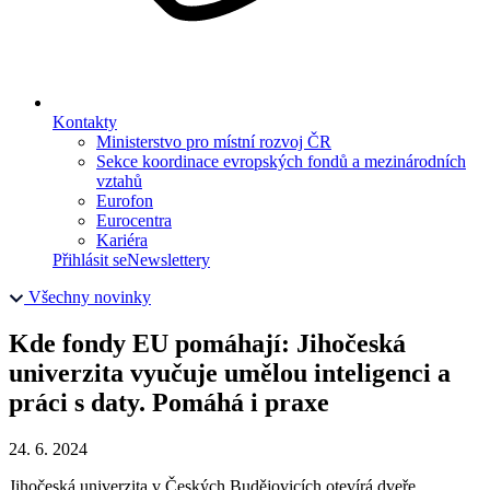
Kontakty
Ministerstvo pro místní rozvoj ČR
Sekce koordinace evropských fondů a mezinárodních
vztahů
Eurofon
Eurocentra
Kariéra
Přihlásit se
Newslettery
Všechny novinky
Kde fondy EU pomáhají: Jihočeská
univerzita vyučuje umělou inteligenci a
práci s daty. Pomáhá i praxe
24. 6. 2024
Jihočeská univerzita v Českých Budějovicích otevírá dveře