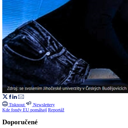
Tisknout
Newslettery
Kde fondy EU pomáhají
Reportáž
Doporučené