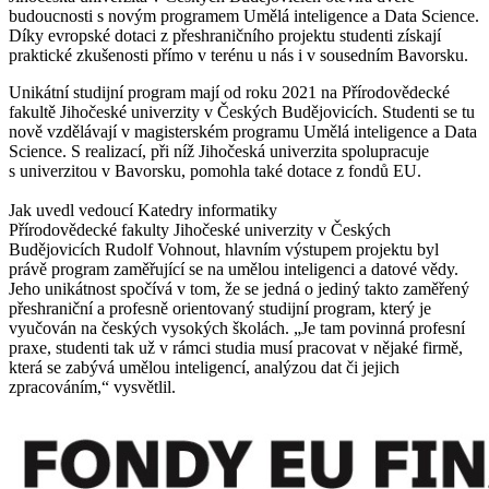
budoucnosti s novým programem Umělá inteligence a Data Science.
Díky evropské dotaci z přeshraničního projektu studenti získají
praktické zkušenosti přímo v terénu u nás i v sousedním Bavorsku.
Unikátní studijní program mají od roku 2021 na Přírodovědecké
fakultě Jihočeské univerzity v Českých Budějovicích. Studenti se tu
nově vzdělávají v magisterském programu Umělá inteligence a Data
Science. S realizací, při níž Jihočeská univerzita spolupracuje
s univerzitou v Bavorsku, pomohla také dotace z fondů EU.
Jak uvedl vedoucí Katedry informatiky
Přírodovědecké fakulty Jihočeské univerzity v Českých
Budějovicích Rudolf Vohnout, hlavním výstupem projektu byl
právě program zaměřující se na umělou inteligenci a datové vědy.
Jeho unikátnost spočívá v tom, že se jedná o jediný takto zaměřený
přeshraniční a profesně orientovaný studijní program, který je
vyučován na českých vysokých školách. „Je tam povinná profesní
praxe, studenti tak už v rámci studia musí pracovat v nějaké firmě,
která se zabývá umělou inteligencí, analýzou dat či jejich
zpracováním,“ vysvětlil.