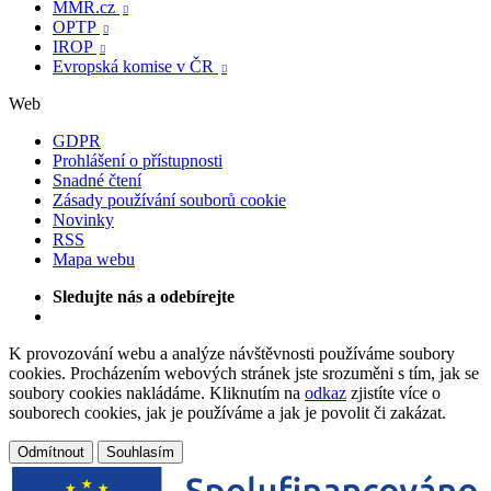
MMR.cz

OPTP

IROP

Evropská komise v ČR

Web
GDPR
Prohlášení o přístupnosti
Snadné čtení
Zásady používání souborů cookie
Novinky
RSS
Mapa webu
Sledujte nás a odebírejte
K provozování webu a analýze návštěvnosti používáme soubory
cookies. Procházením webových stránek jste srozuměni s tím, jak se
soubory cookies nakládáme. Kliknutím na
odkaz
zjistíte více o
souborech cookies, jak je používáme a jak je povolit či zakázat.
Odmítnout
Souhlasím