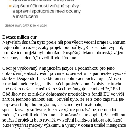
Dotace milion eur
Největším úskalím bylo podle něj přesvědčit vedení kraje i Centrum
regionálního rozvoje, aby projekt podpořily. „Risk se nám vyplatil,
protože ten projekt byl mimořádně úspěšný. Máme obrovský zájem
ze strany studentů,“ uvedl Rudolf Vohnout.
Obor je vyučovaný v anglickém jazyce a podmínkou pro jeho
dokončení je absolvování povinného semestru na partnerské vysoké
škole v Deggendorfu, se kterou si spolupráci pochvaluje. „Museli
jsme ladit některé legislativní věci, protože tamní školství je trochu
jiné než to naše, ale teď už to všechno funguje velmi dobře,“ řekl.
Obě školy na to získaly dohromady prostředky z fondů EU ve výši
zhruba jednoho milionu eur. „Skvělé bylo, že se z toho zaplatila jak
příprava studijního programu, tak samotných materiálů,
specializovaný software, který ve výuce používáme, nebo pilotní
ročník,“ uvedl Rudolf Vohnout. Současně s tím doplnil, že nedílnou
součástí projektu bylo rovněž vytvoření hands-on laboratoře, která
bude využívat metody výzkumu a výuky v oblasti umělé inteligence