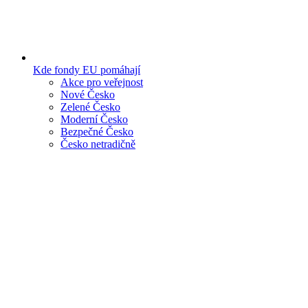
Kde fondy EU pomáhají
Akce pro veřejnost
Nové Česko
Zelené Česko
Moderní Česko
Bezpečné Česko
Česko netradičně