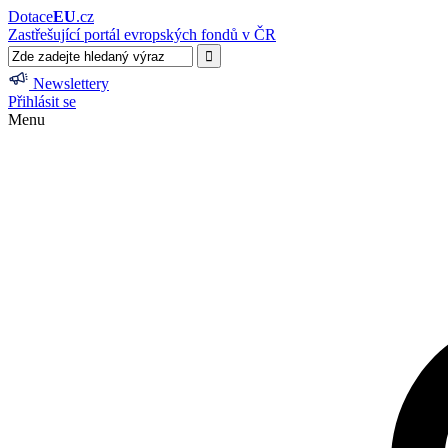
Dotace
EU
.cz
Zastřešující portál evropských fondů v ČR
Newslettery
Přihlásit se
Menu