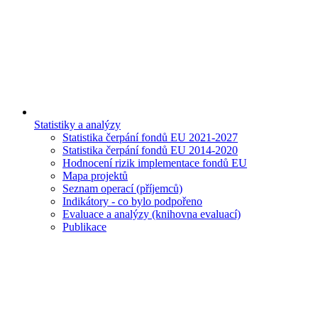
Statistiky a analýzy
Statistika čerpání fondů EU 2021-2027
Statistika čerpání fondů EU 2014-2020
Hodnocení rizik implementace fondů EU
Mapa projektů
Seznam operací (příjemců)
Indikátory - co bylo podpořeno
Evaluace a analýzy (knihovna evaluací)
Publikace