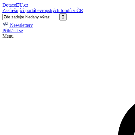
Dotace
EU
.cz
Zastřešující portál evropských fondů v ČR
Newslettery
Přihlásit se
Menu