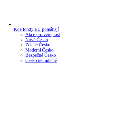
Kde fondy EU pomáhají
Akce pro veřejnost
Nové Česko
Zelené Česko
Moderní Česko
Bezpečné Česko
Česko netradičně