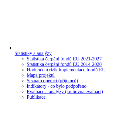
Statistiky a analýzy
Statistika čerpání fondů EU 2021-2027
Statistika čerpání fondů EU 2014-2020
Hodnocení rizik implementace fondů EU
Mapa projektů
Seznam operací (příjemců)
Indikátory - co bylo podpořeno
Evaluace a analýzy (knihovna evaluací)
Publikace