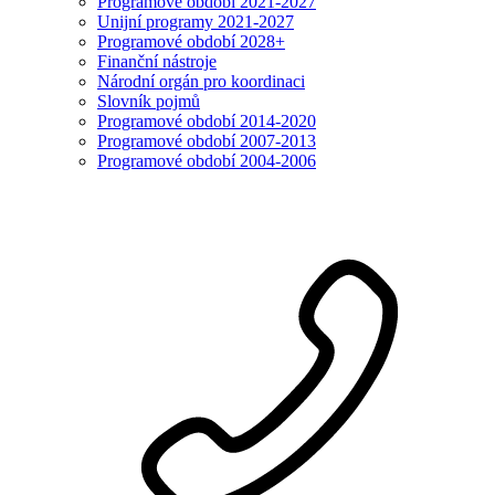
Programové období 2021-2027
Unijní programy 2021-2027
Programové období 2028+
Finanční nástroje
Národní orgán pro koordinaci
Slovník pojmů
Programové období 2014-2020
Programové období 2007-2013
Programové období 2004-2006