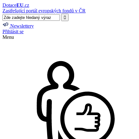
Dotace
EU
.cz
Zastřešující portál evropských fondů v ČR
Newslettery
Přihlásit se
Menu