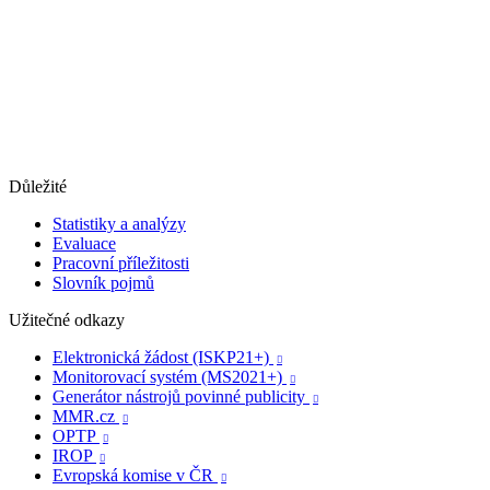
Důležité
Statistiky a analýzy
Evaluace
Pracovní příležitosti
Slovník pojmů
Užitečné odkazy
Elektronická žádost (ISKP21+)

Monitorovací systém (MS2021+)

Generátor nástrojů povinné publicity

MMR.cz

OPTP

IROP

Evropská komise v ČR
