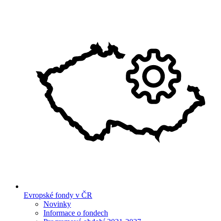
Evropské fondy v ČR
Novinky
Informace o fondech