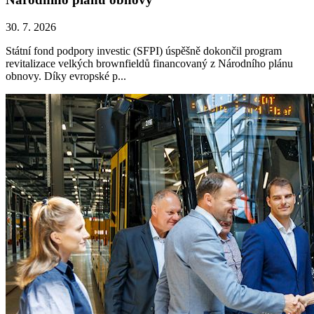
30. 7. 2026
Státní fond podpory investic (SFPI) úspěšně dokončil program
revitalizace velkých brownfieldů financovaný z Národního plánu
obnovy. Díky evropské p...