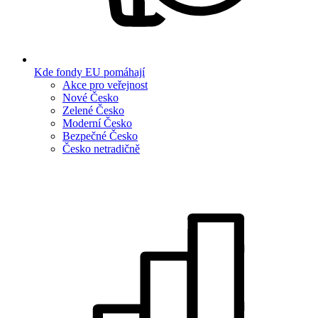
Kde fondy EU pomáhají
Akce pro veřejnost
Nové Česko
Zelené Česko
Moderní Česko
Bezpečné Česko
Česko netradičně