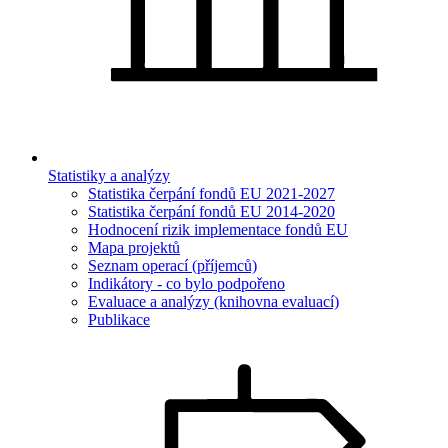
Statistiky a analýzy
Statistika čerpání fondů EU 2021-2027
Statistika čerpání fondů EU 2014-2020
Hodnocení rizik implementace fondů EU
Mapa projektů
Seznam operací (příjemců)
Indikátory - co bylo podpořeno
Evaluace a analýzy (knihovna evaluací)
Publikace