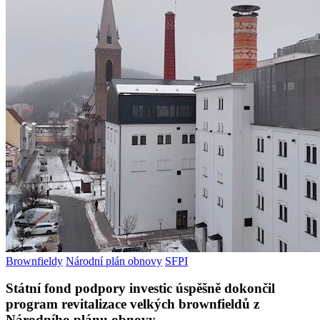
Brownfieldy
Národní plán obnovy
SFPI
Státní fond podpory investic úspěšně dokončil
program revitalizace velkých brownfieldů z
Národního plánu obnovy