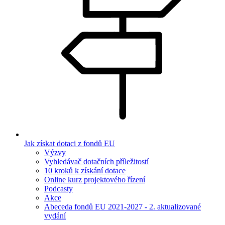
Jak získat dotaci z fondů EU
Výzvy
Vyhledávač dotačních příležitostí
10 kroků k získání dotace
Online kurz projektového řízení
Podcasty
Akce
Abeceda fondů EU 2021-2027 - 2. aktualizované
vydání