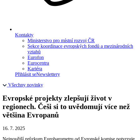
Kontakty
Ministerstvo pro místní rozvoj ČR
Sekce koordinace evropských fondů a mezinárodních
vztahů
Eurofon
Eurocentra
Kariéra
Přihlásit se
Newslettery
Všechny novinky
Evropské projekty zlepšují život v
regionech. Češi si to uvědomují více než
většina Evropanů
16. 7. 2025
Nejnovější průzkum Eurobarometru od Evropské komise potvrzuje,