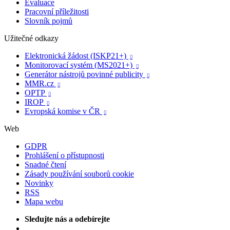
Evaluace
Pracovní příležitosti
Slovník pojmů
Užitečné odkazy
Elektronická žádost (ISKP21+)

Monitorovací systém (MS2021+)

Generátor nástrojů povinné publicity

MMR.cz

OPTP

IROP

Evropská komise v ČR

Web
GDPR
Prohlášení o přístupnosti
Snadné čtení
Zásady používání souborů cookie
Novinky
RSS
Mapa webu
Sledujte nás a odebírejte