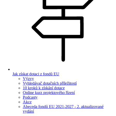
Jak získat dotaci z fondů EU
Výzvy
Vyhledávač dotačních příležitostí
10 kroků k získání dotace
Online kurz projektového řízení
Podcasty
Akce
Abeceda fondů EU 2021-2027 - 2. aktualizované
vydání