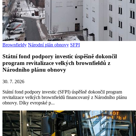
Brownfieldy
Národní plán obnovy
SFPI
Státní fond podpory investic úspěšně dokončil
program revitalizace velkých brownfieldů z
Národního plánu obnovy
30. 7. 2026
Státní fond podpory investic (SFPI) úspěšně dokončil program
revitalizace velkých brownfieldů financovaný z Národního plánu
obnovy. Díky evropské p...