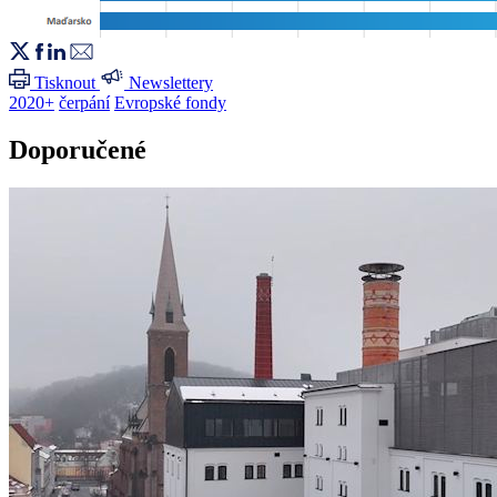
Tisknout
Newslettery
2020+
čerpání
Evropské fondy
Doporučené