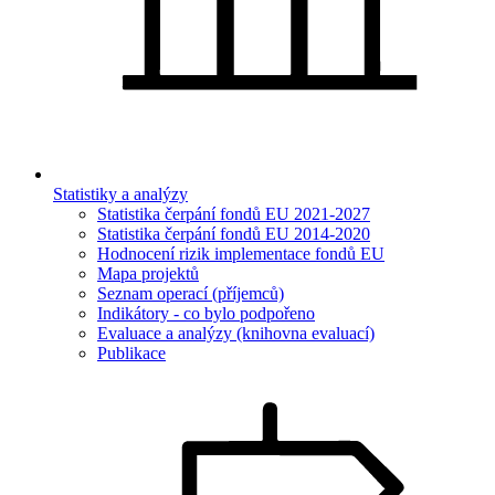
Statistiky a analýzy
Statistika čerpání fondů EU 2021-2027
Statistika čerpání fondů EU 2014-2020
Hodnocení rizik implementace fondů EU
Mapa projektů
Seznam operací (příjemců)
Indikátory - co bylo podpořeno
Evaluace a analýzy (knihovna evaluací)
Publikace