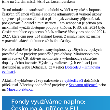
jsme na čtvrtém místě, těsně za Lucemburskem.
Trend minulého i současného období svědčí o vysoké schopnosti
českých příjemců včasně a správně administrovat veškeré úkony
spojené s přípravou žádostí o platbu, jak ze strany příjemců, tak
poskytovatelů dotací a ministerstev. Tato schopnost je přitom pro
maximální využití dostupné podpory klíčová. K 30. září 2024 bylo
České republice vyplaceno 9,8 % celkové částky pro období 2021-
2027, která činí přes 534 miliard korun. Zasmluvněno již máme
v právních aktech dokonce 40 % této částky.
Neméně důležité je sledovat smysluplnost využitých evropských
prostředků na projekty prospěšné pro občany. Ministerstvo pro
místní rozvoj ČR aktivně monitoruje a vyhodnocuje skutečné
dopady těchto investic. Výsledky realizovaných evaluací jsou
dostupné na webu DotaceEU.cz v sekci
DotaceEU - Knihovna
evaluací
.
Aktuálně vyhlášené výzvy naleznete ve
vyhledávači
dotačních
příležitostí. Všechny podpořené projekty v
Seznamu příjemců
nebo
na
Mapaprojektu.cz
.