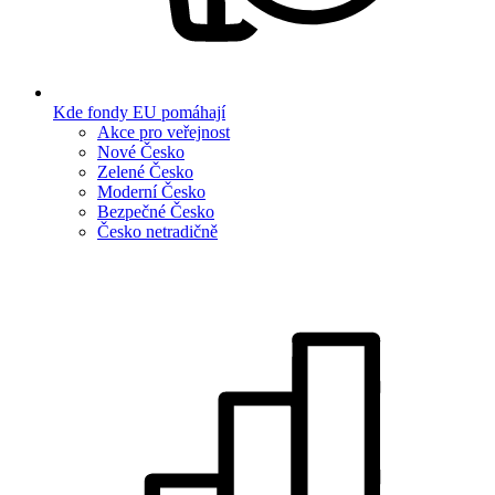
Kde fondy EU pomáhají
Akce pro veřejnost
Nové Česko
Zelené Česko
Moderní Česko
Bezpečné Česko
Česko netradičně