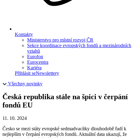
Kontakty
Ministerstvo pro místní rozvoj ČR
Sekce koordinace evropských fondů a mezinárodních
vztahů
Eurofon
Eurocentra
Kariéra
Přihlásit se
Newslettery
Všechny novinky
Česká republika stále na špici v čerpání
fondů EU
11. 10. 2024
Česko se mezi státy evropské sedmadvacítky dlouhodobě řadí k
nejlepším v čerpání evropských fondů. Aktuální data ukazují, že