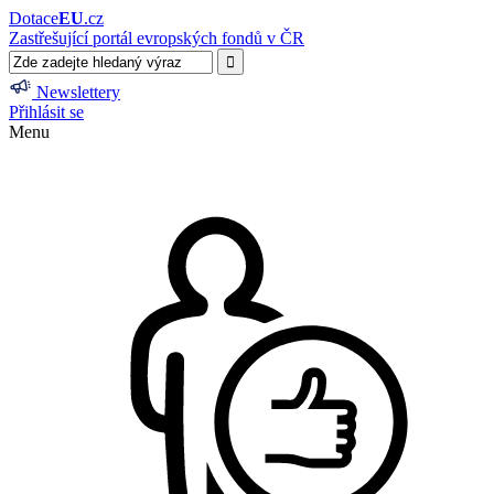
Dotace
EU
.cz
Zastřešující portál evropských fondů v ČR
Newslettery
Přihlásit se
Menu