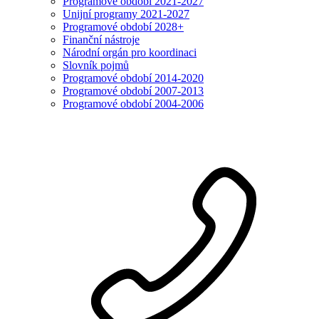
Programové období 2021-2027
Unijní programy 2021-2027
Programové období 2028+
Finanční nástroje
Národní orgán pro koordinaci
Slovník pojmů
Programové období 2014-2020
Programové období 2007-2013
Programové období 2004-2006