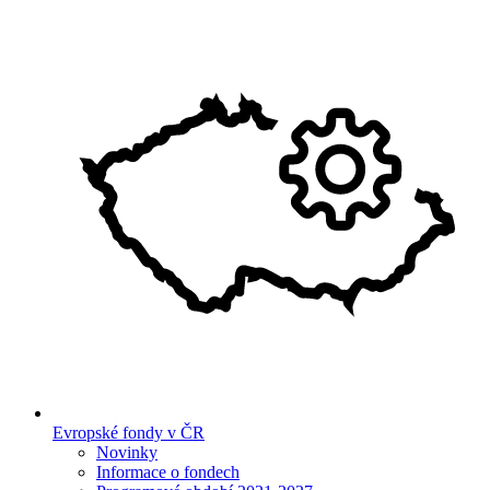
Evropské fondy v ČR
Novinky
Informace o fondech