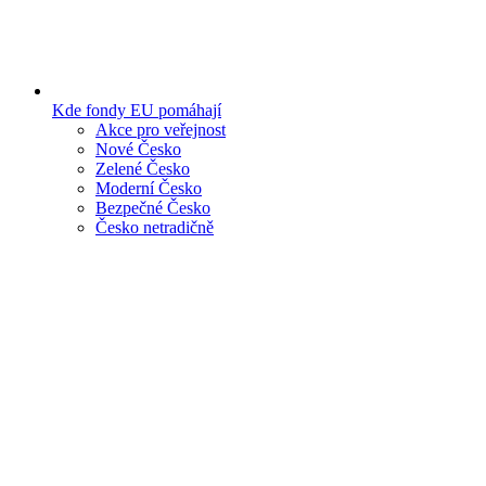
Kde fondy EU pomáhají
Akce pro veřejnost
Nové Česko
Zelené Česko
Moderní Česko
Bezpečné Česko
Česko netradičně