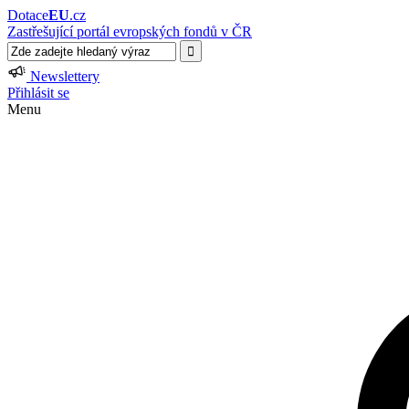
Dotace
EU
.cz
Zastřešující portál evropských fondů v ČR
Newslettery
Přihlásit se
Menu