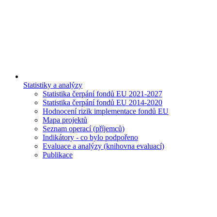
Statistiky a analýzy
Statistika čerpání fondů EU 2021-2027
Statistika čerpání fondů EU 2014-2020
Hodnocení rizik implementace fondů EU
Mapa projektů
Seznam operací (příjemců)
Indikátory - co bylo podpořeno
Evaluace a analýzy (knihovna evaluací)
Publikace