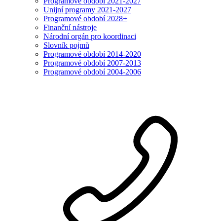
Programové období 2021-2027
Unijní programy 2021-2027
Programové období 2028+
Finanční nástroje
Národní orgán pro koordinaci
Slovník pojmů
Programové období 2014-2020
Programové období 2007-2013
Programové období 2004-2006