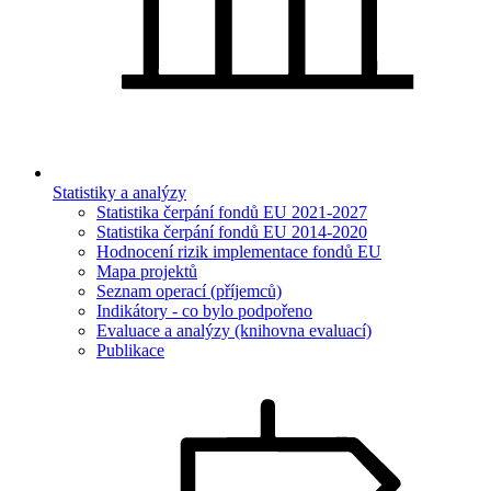
Statistiky a analýzy
Statistika čerpání fondů EU 2021-2027
Statistika čerpání fondů EU 2014-2020
Hodnocení rizik implementace fondů EU
Mapa projektů
Seznam operací (příjemců)
Indikátory - co bylo podpořeno
Evaluace a analýzy (knihovna evaluací)
Publikace