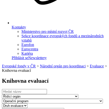
Kontakty
Ministerstvo pro místní rozvoj ČR
Sekce koordinace evropských fondů a mezinárodních
vztahů
Eurofon
Eurocentra
Kariéra
Přihlásit se
Newslettery
Evropské fondy v ČR
>
Národní orgán pro koordinaci
>
Evaluace
>
Knihovna evaluací
Knihovna evaluací