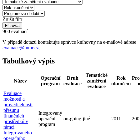
Zrušit filtr
Filtrovat
960 evaluací
V případě dotazů kontaktujte správce knihovny na e-mailové adrese
evaluace@mmr.cz
.
Tabulkový výpis
Tematické
Operační
Druh
Rok
Pro
Název
zaměření
program
evaluace
ukončení
evaluace
Evaluace
možností a
proveditelnosti
přesunu
Integrovaný
finančních
operační
on-going
jiné
2011
200
prostředků v
program
rámci
Integrovaného
operačního