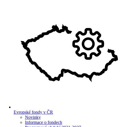
Evropské fondy v ČR
Novinky
Informace o fondech