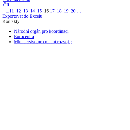
ČR
...
11
12
13
14
15
16
17
18
19
20
…
Exportovat do Excelu
Kontakty
Národní orgán pro koordinaci
Eurocentra
Ministerstvo pro místní rozvoj
