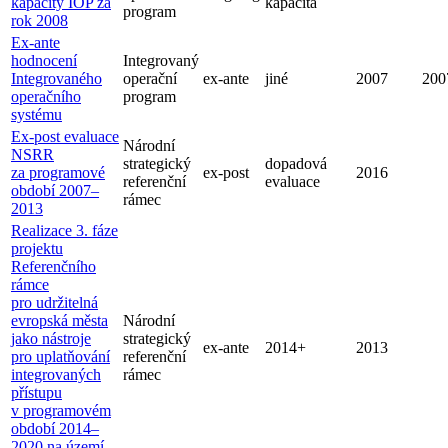
kapacity IOP za
kapacita
program
rok 2008
Ex-ante
hodnocení
Integrovaný
Integrovaného
operační
ex-ante
jiné
2007
200
operačního
program
systému
Ex-post evaluace
Národní
NSRR
strategický
dopadová
za programové
ex-post
2016
referenční
evaluace
období 2007–
rámec
2013
Realizace 3. fáze
projektu
Referenčního
rámce
pro udržitelná
evropská města
Národní
jako nástroje
strategický
ex-ante
2014+
2013
pro uplatňování
referenční
integrovaných
rámec
přístupu
v programovém
období 2014–
2020 na území