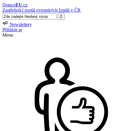
Dotace
EU
.cz
Zastřešující portál evropských fondů v ČR
Newslettery
Přihlásit se
Menu