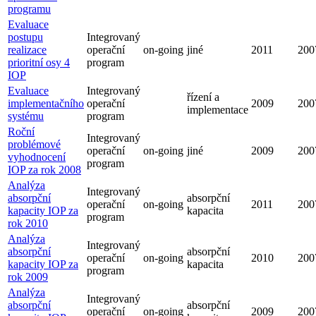
programu
Evaluace
postupu
Integrovaný
realizace
operační
on-going
jiné
2011
200
prioritní osy 4
program
IOP
Evaluace
Integrovaný
řízení a
implementačního
operační
2009
200
implementace
systému
program
Roční
Integrovaný
problémové
operační
on-going
jiné
2009
200
vyhodnocení
program
IOP za rok 2008
Analýza
Integrovaný
absorpční
absorpční
operační
on-going
2011
200
kapacity IOP za
kapacita
program
rok 2010
Analýza
Integrovaný
absorpční
absorpční
operační
on-going
2010
200
kapacity IOP za
kapacita
program
rok 2009
Analýza
Integrovaný
absorpční
absorpční
operační
on-going
2009
200