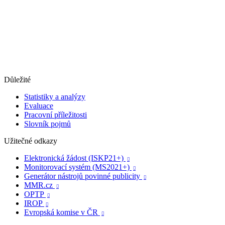
Důležité
Statistiky a analýzy
Evaluace
Pracovní příležitosti
Slovník pojmů
Užitečné odkazy
Elektronická žádost (ISKP21+)

Monitorovací systém (MS2021+)

Generátor nástrojů povinné publicity

MMR.cz

OPTP

IROP

Evropská komise v ČR
