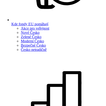
Kde fondy EU pomáhají
Akce pro veřejnost
Nové Česko
Zelené Česko
Moderní Česko
Bezpečné Česko
Česko netradičně