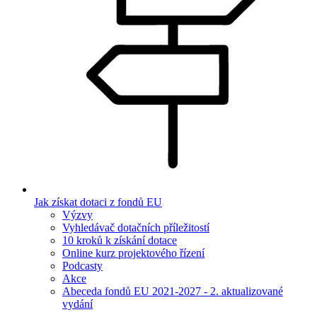
Jak získat dotaci z fondů EU
Výzvy
Vyhledávač dotačních příležitostí
10 kroků k získání dotace
Online kurz projektového řízení
Podcasty
Akce
Abeceda fondů EU 2021-2027 - 2. aktualizované
vydání