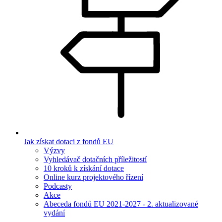
Jak získat dotaci z fondů EU
Výzvy
Vyhledávač dotačních příležitostí
10 kroků k získání dotace
Online kurz projektového řízení
Podcasty
Akce
Abeceda fondů EU 2021-2027 - 2. aktualizované
vydání