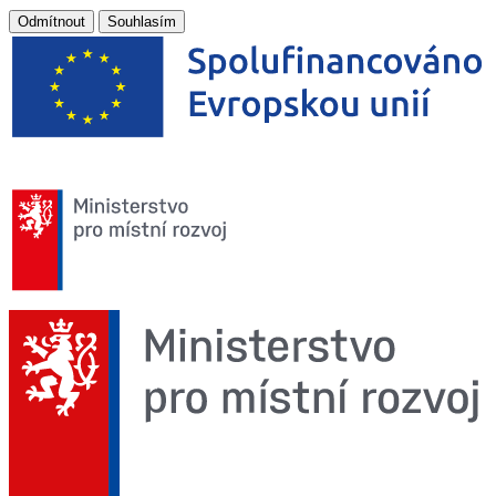
Odmítnout
Souhlasím