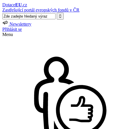
Dotace
EU
.cz
Zastřešující portál evropských fondů v ČR
Newslettery
Přihlásit se
Menu