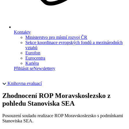
Kontakty
Ministerstvo pro místní rozvoj ČR
Sekce koordinace evropských fondů a mezinárodních
vztahů
Eurofon
Eurocentra
Kariéra
Přihlásit se
Newslettery
Knihovna evaluací
Zhodnocení ROP Moravskoslezsko z
pohledu Stanoviska SEA
Posouzení souladu realizace ROP Moravskoslezsko s podmínkami
Stanoviska SEA.