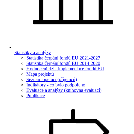
Statistiky a analýzy
Statistika čerpání fondů EU 2021-2027
Statistika čerpání fondů EU 2014-2020
Hodnocení rizik implementace fondů EU
Mapa projektů
Seznam operací (příjemců)
Indikátory - co bylo podpořeno
Evaluace a analýzy (knihovna evaluací)
Publikace