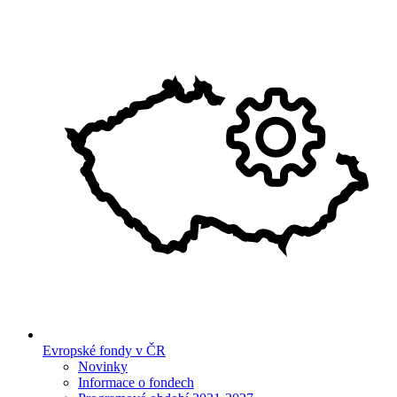
Evropské fondy v ČR
Novinky
Informace o fondech