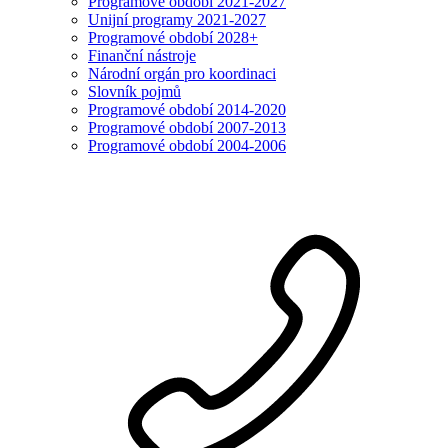
Programové období 2021-2027
Unijní programy 2021-2027
Programové období 2028+
Finanční nástroje
Národní orgán pro koordinaci
Slovník pojmů
Programové období 2014-2020
Programové období 2007-2013
Programové období 2004-2006