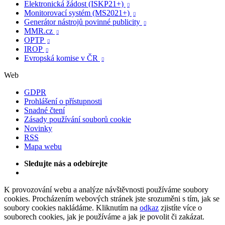
Elektronická žádost (ISKP21+)

Monitorovací systém (MS2021+)

Generátor nástrojů povinné publicity

MMR.cz

OPTP

IROP

Evropská komise v ČR

Web
GDPR
Prohlášení o přístupnosti
Snadné čtení
Zásady používání souborů cookie
Novinky
RSS
Mapa webu
Sledujte nás a odebírejte
K provozování webu a analýze návštěvnosti používáme soubory
cookies. Procházením webových stránek jste srozuměni s tím, jak se
soubory cookies nakládáme. Kliknutím na
odkaz
zjistíte více o
souborech cookies, jak je používáme a jak je povolit či zakázat.