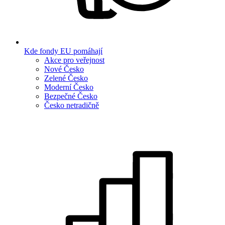
Kde fondy EU pomáhají
Akce pro veřejnost
Nové Česko
Zelené Česko
Moderní Česko
Bezpečné Česko
Česko netradičně