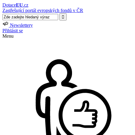
Dotace
EU
.cz
Zastřešující portál evropských fondů v ČR
Newslettery
Přihlásit se
Menu