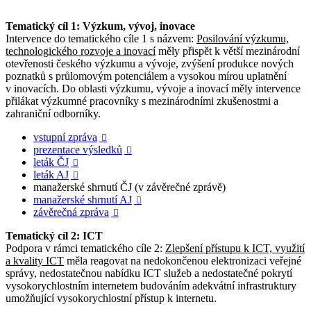
Tematický cíl 1: Výzkum, vývoj, inovace
Intervence do tematického cíle 1 s názvem:
Posilování výzkumu,
technologického rozvoje a inovací
měly přispět k větší mezinárodní
otevřenosti českého výzkumu a vývoje, zvýšení produkce nových
poznatků s průlomovým potenciálem a vysokou mírou uplatnění
v inovacích. Do oblasti výzkumu, vývoje a inovací měly intervence
přilákat výzkumné pracovníky s mezinárodními zkušenostmi a
zahraniční odborníky.
vstupní zpráva

prezentace výsledků

leták ČJ

leták AJ

manažerské shrnutí ČJ (v závěrečné zprávě)
manažerské shrnutí AJ

závěrečná zpráva

Tematický cíl 2: ICT
Podpora v rámci tematického cíle 2:
Zlepšení přístupu k ICT, využití
a kvality ICT
měla reagovat na nedokončenou elektronizaci veřejné
správy, nedostatečnou nabídku ICT služeb a nedostatečné pokrytí
vysokorychlostním internetem budováním adekvátní infrastruktury
umožňující vysokorychlostní přístup k internetu.