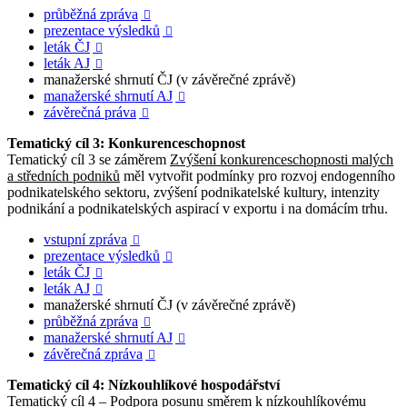
průběžná zpráva

prezentace výsledků

leták ČJ

leták AJ

manažerské shrnutí ČJ (v závěrečné zprávě)
manažerské shrnutí AJ

závěrečná práva

Tematický cíl 3: Konkurenceschopnost
Tematický cíl 3 se záměrem
Zvýšení konkurenceschopnosti malých
a středních podniků
měl vytvořit podmínky pro rozvoj endogenního
podnikatelského sektoru, zvýšení podnikatelské kultury, intenzity
podnikání a podnikatelských aspirací v exportu i na domácím trhu.
vstupní zpráva

prezentace výsledků

leták ČJ

leták AJ

manažerské shrnutí ČJ (v závěrečné zprávě)
průběžná zpráva

manažerské shrnutí AJ

závěrečná zpráva

Tematický cíl 4: Nízkouhlíkové hospodářství
Tematický cíl 4 –
Podpora posunu směrem k nízkouhlíkovému