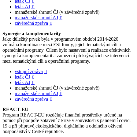
leták ČJ

leták AJ

manažerské shrnutí ČJ (v závěrečné zprávě)
manažerské shrnutí AJ

závěrečná zpráva

Synergie a komplementarity
Jako důležitý prvek byla v programovém období 2014-2020
vnímána koordinace mezi ESI fondy, jejich tematickými cíli a
operačními programy. Cílem bylo nastavení a realizace efektivních
synergií a komplementarit a zamezení překrývajících se intervencí
mezi tematickými cíli a operačními programy.
vstupní zpráva

leták ČJ

leták AJ

manažerské shrnutí ČJ (v závěrečné zprávě)
manažerské shrnutí AJ

závěrečná zpráva

REACT-EU
Program REACT-EU rozděluje finanční prostředky určené na
pomoc při podpoře zotavení z krize v souvislosti s pandemií covid-
19 a při přípravě ekologického, digitálního a odolného oživení
hospodářství v České republice.