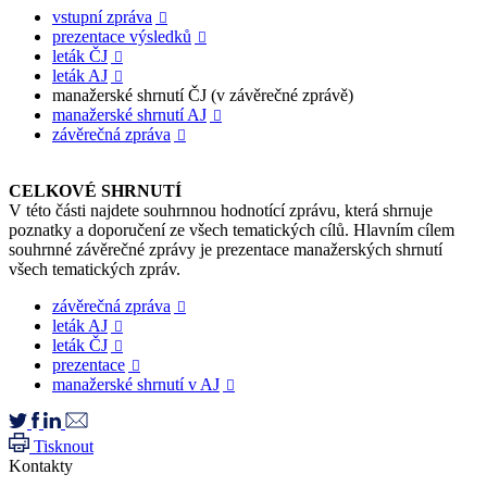
vstupní zpráva

prezentace výsledků

leták ČJ

leták AJ

manažerské shrnutí ČJ (v závěrečné zprávě)
manažerské shrnutí AJ

závěrečná zpráva

CELKOVÉ SHRNUTÍ
V této části najdete souhrnnou hodnotící zprávu, která shrnuje
poznatky a doporučení ze všech tematických cílů. Hlavním cílem
souhrnné závěrečné zprávy je prezentace manažerských shrnutí
všech tematických zpráv.
závěrečná zpráva

leták AJ

leták ČJ

prezentace

manažerské shrnutí v AJ

Tisknout
Kontakty