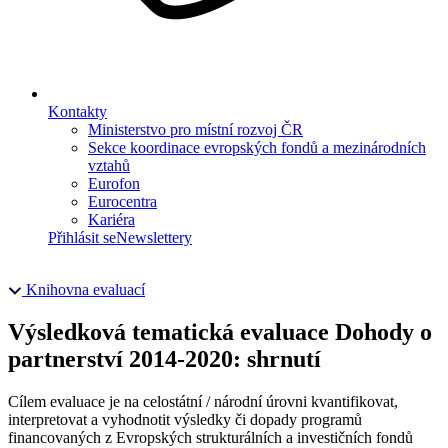
Kontakty
Ministerstvo pro místní rozvoj ČR
Sekce koordinace evropských fondů a mezinárodních
vztahů
Eurofon
Eurocentra
Kariéra
Přihlásit se
Newslettery
Knihovna evaluací
Výsledková tematická evaluace Dohody o
partnerství 2014-2020: shrnutí
Cílem evaluace je na celostátní / národní úrovni kvantifikovat,
interpretovat a vyhodnotit výsledky či dopady programů
financovaných z Evropských strukturálních a investičních fondů