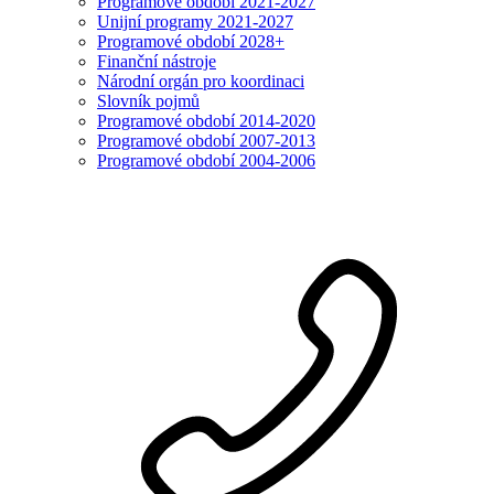
Programové období 2021-2027
Unijní programy 2021-2027
Programové období 2028+
Finanční nástroje
Národní orgán pro koordinaci
Slovník pojmů
Programové období 2014-2020
Programové období 2007-2013
Programové období 2004-2006