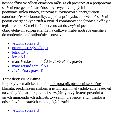
hospodářství ve všech oblastech
měla za cíl prosazovat a podporovat
snížení energetické náročnosti bytových, veřejných i
podnikatelských budov, snižovat surovinovou a energetickou
náročnost české ekonomiky, zejména průmyslu, a to včetně snížení
podílu energetických ztrát a využití kombinované výroby elektřiny a
tepla. Tento TC měl také intervenovat do zvýšení podílu
obnovitelných zdrojů energie na celkové hrubé spotřebě energie a
do modernizace distribučních soustav.
vstupní zpráva

prezentace výsledků

leták ČJ

leták AJ

manažerské shrnutí ČJ (v závěrečné zprávě)
manažerské shrnutí AJ

závěrečná zpráva

Tematický cíl 5: Klima
Projekty v tematickém cíli 5 –
Podpora přizpůsobení se změně
klimatu, předcházení rizikům a jejich řízení
měly adekvátně reagovat
na změny klimatu projevující se zvýšeným výskytem povodní a
jiných mimořádných událostí, zvýšením prevence jejich vzniku a
odstraňováním starých ekologických zátěží.
vstupní zpráva
