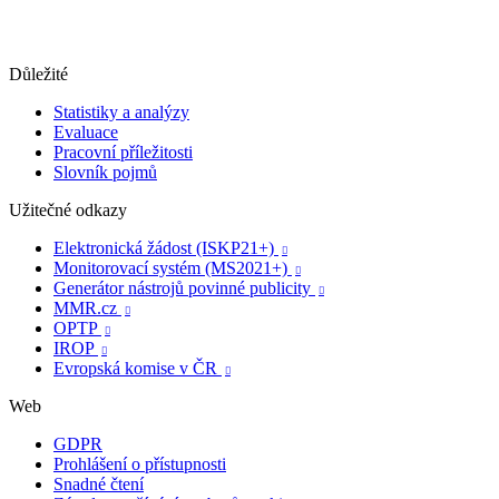
Důležité
Statistiky a analýzy
Evaluace
Pracovní příležitosti
Slovník pojmů
Užitečné odkazy
Elektronická žádost (ISKP21+)

Monitorovací systém (MS2021+)

Generátor nástrojů povinné publicity

MMR.cz

OPTP

IROP

Evropská komise v ČR

Web
GDPR
Prohlášení o přístupnosti
Snadné čtení