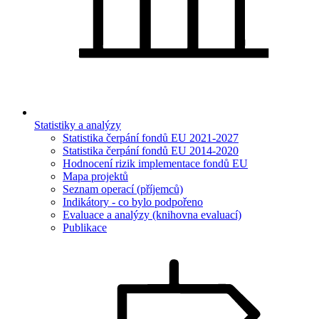
Statistiky a analýzy
Statistika čerpání fondů EU 2021-2027
Statistika čerpání fondů EU 2014-2020
Hodnocení rizik implementace fondů EU
Mapa projektů
Seznam operací (příjemců)
Indikátory - co bylo podpořeno
Evaluace a analýzy (knihovna evaluací)
Publikace