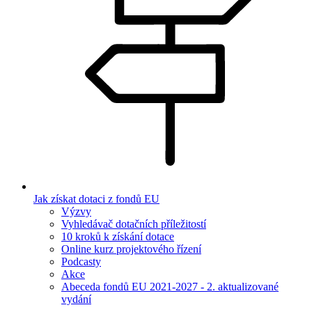
Jak získat dotaci z fondů EU
Výzvy
Vyhledávač dotačních příležitostí
10 kroků k získání dotace
Online kurz projektového řízení
Podcasty
Akce
Abeceda fondů EU 2021-2027 - 2. aktualizované
vydání