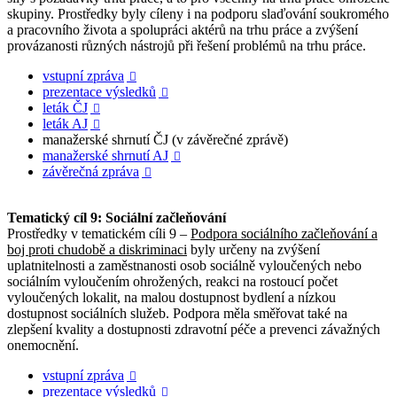
skupiny. Prostředky byly cíleny i na podporu slaďování soukromého
a pracovního života a spolupráci aktérů na trhu práce a zvýšení
provázanosti různých nástrojů při řešení problémů na trhu práce.
vstupní zpráva

prezentace výsledků

leták ČJ

leták AJ

manažerské shrnutí ČJ (v závěrečné zprávě)
manažerské shrnutí AJ

závěrečná zpráva

Tematický cíl 9: Sociální začleňování
Prostředky v tematickém cíli 9 –
Podpora sociálního začleňování a
boj proti chudobě a diskriminaci
byly určeny na zvýšení
uplatnitelnosti a zaměstnanosti osob sociálně vyloučených nebo
sociálním vyloučením ohrožených, reakci na rostoucí počet
vyloučených lokalit, na malou dostupnost bydlení a nízkou
dostupnost sociálních služeb. Podpora měla směřovat také na
zlepšení kvality a dostupnosti zdravotní péče a prevenci závažných
onemocnění.
vstupní zpráva

prezentace výsledků
