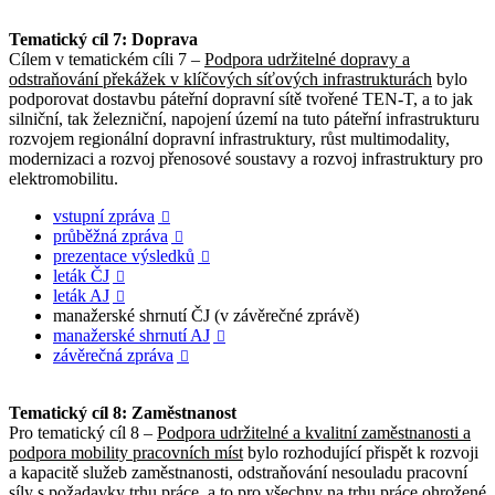
Tematický cíl 7: Doprava
Cílem v tematickém cíli 7 –
Podpora udržitelné dopravy a
odstraňování překážek v klíčových síťových infrastrukturách
bylo
podporovat dostavbu páteřní dopravní sítě tvořené TEN-T, a to jak
silniční, tak železniční, napojení území na tuto páteřní infrastrukturu
rozvojem regionální dopravní infrastruktury, růst multimodality,
modernizaci a rozvoj přenosové soustavy a rozvoj infrastruktury pro
elektromobilitu.
vstupní zpráva

průběžná zpráva

prezentace výsledků

leták ČJ

leták AJ

manažerské shrnutí ČJ (v závěrečné zprávě)
manažerské shrnutí AJ

závěrečná zpráva

Tematický cíl 8: Zaměstnanost
Pro tematický cíl 8 –
Podpora udržitelné a kvalitní zaměstnanosti a
podpora mobility pracovních míst
bylo rozhodující přispět k rozvoji
a kapacitě služeb zaměstnanosti, odstraňování nesouladu pracovní
síly s požadavky trhu práce, a to pro všechny na trhu práce ohrožené