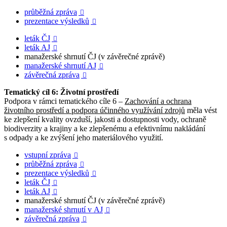
průběžná zpráva

prezentace výsledků

leták ČJ

leták AJ

manažerské shrnutí ČJ (v závěrečné zprávě)
manažerské shrnutí AJ

závěrečná zpráva

Tematický cíl 6: Životní prostředí
Podpora v rámci tematického cíle 6 –
Zachování a ochrana
životního prostředí a podpora účinného využívání zdrojů
měla vést
ke zlepšení kvality ovzduší, jakosti a dostupnosti vody, ochraně
biodiverzity a krajiny a ke zlepšenému a efektivnímu nakládání
s odpady a ke zvýšení jeho materiálového využití.
vstupní zpráva

průběžná zpráva

prezentace výsledků

leták ČJ

leták AJ

manažerské shrnutí ČJ (v závěrečné zprávě)
manažerské shrnutí v AJ

závěrečná zpráva
