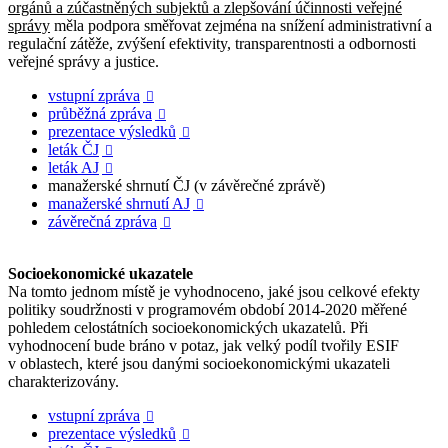
orgánů a zúčastněných subjektů a zlepšování účinnosti veřejné
správy
měla podpora směřovat zejména na snížení administrativní a
regulační zátěže, zvýšení efektivity, transparentnosti a odbornosti
veřejné správy a justice.
vstupní zpráva

průběžná zpráva

prezentace výsledků

leták ČJ

leták AJ

manažerské shrnutí ČJ (v závěrečné zprávě)
manažerské shrnutí AJ

závěrečná zpráva

Socioekonomické ukazatele
Na tomto jednom místě je vyhodnoceno, jaké jsou celkové efekty
politiky soudržnosti v programovém období 2014-2020 měřené
pohledem celostátních socioekonomických ukazatelů. Při
vyhodnocení bude bráno v potaz, jak velký podíl tvořily ESIF
v oblastech, které jsou danými socioekonomickými ukazateli
charakterizovány.
vstupní zpráva

prezentace výsledků
