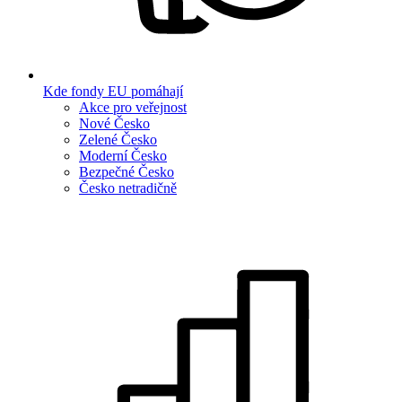
Kde fondy EU pomáhají
Akce pro veřejnost
Nové Česko
Zelené Česko
Moderní Česko
Bezpečné Česko
Česko netradičně