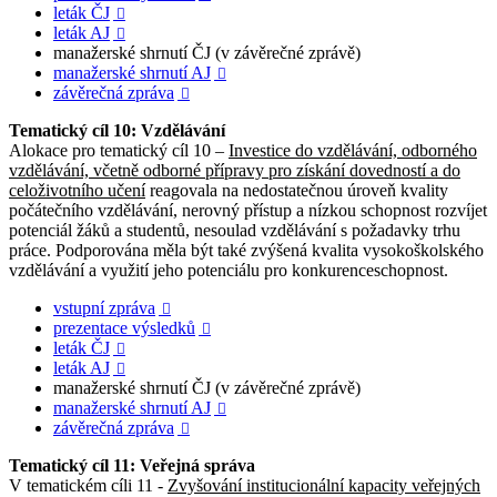
leták ČJ

leták AJ

manažerské shrnutí ČJ (v závěrečné zprávě)
manažerské shrnutí AJ

závěrečná zpráva

Tematický cíl 10: Vzdělávání
Alokace pro tematický cíl 10 –
Investice do vzdělávání, odborného
vzdělávání, včetně odborné přípravy pro získání dovedností a do
celoživotního učení
reagovala na nedostatečnou úroveň kvality
počátečního vzdělávání, nerovný přístup a nízkou schopnost rozvíjet
potenciál žáků a studentů, nesoulad vzdělávání s požadavky trhu
práce. Podporována měla být také zvýšená kvalita vysokoškolského
vzdělávání a využití jeho potenciálu pro konkurenceschopnost.
vstupní zpráva

prezentace výsledků

leták ČJ

leták AJ

manažerské shrnutí ČJ (v závěrečné zprávě)
manažerské shrnutí AJ

závěrečná zpráva

Tematický cíl 11: Veřejná správa
V tematickém cíli 11 -
Zvyšování institucionální kapacity veřejných