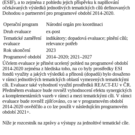
(ESIF), a to zejména z pohledu jejich příspěvku k naplňování
očekávaných výsledků jednotlivých tematických cílů definovaných
Dohodou o partnerství pro programové období 2014-2020.
Operační program
Národní orgán pro koordinaci
Druh evaluace
ex-post
Tematické zaměření
indikátory; dopadová evaluace; plnění cílů;
evaluace
relevance potřeb
Rok ukončení
2023
Programové období
2014–2020; 2021–2027
Účelem evaluace je přinést ucelený pohled na programové období
2014-2020 zejména z hlediska toho, na co byly prostředky ESI
fondů využity a jakých výsledků a přínosů (dopadů) bylo dosaženo
v rámci jednotlivých tematických oblastí vymezených tematickými
cíli. Evaluace také vyhodnotí využití prostředků REACT-EU v ČR.
Předmětem evaluace bude rovněž vyhodnocení efektu synergických
a komplementárních vazeb v rámci a mezi tematickými cíli. V rámci
evaluace bude rovněž zjišťováno, co se v programovém období
2014-2020 osvědčilo a co lze použít v následujícím programovém
období 2021+.
Níže je rozcestník na zprávy a výstupy za jednoltivé tematické cíle.