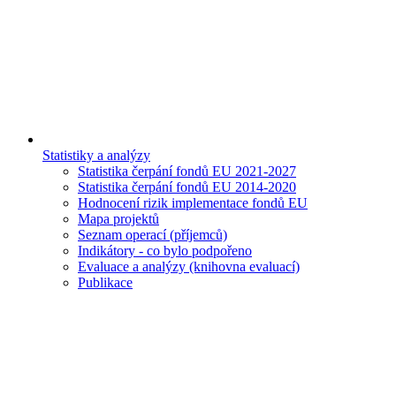
Statistiky a analýzy
Statistika čerpání fondů EU 2021-2027
Statistika čerpání fondů EU 2014-2020
Hodnocení rizik implementace fondů EU
Mapa projektů
Seznam operací (příjemců)
Indikátory - co bylo podpořeno
Evaluace a analýzy (knihovna evaluací)
Publikace