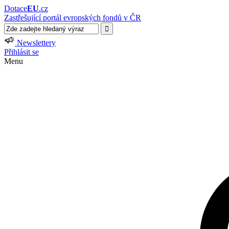
Dotace
EU
.cz
Zastřešující portál evropských fondů v ČR
Newslettery
Přihlásit se
Menu