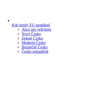
Kde fondy EU pomáhají
Akce pro veřejnost
Nové Česko
Zelené Česko
Moderní Česko
Bezpečné Česko
Česko netradičně