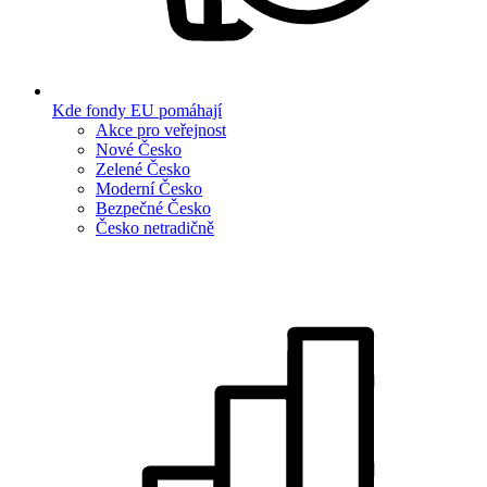
Kde fondy EU pomáhají
Akce pro veřejnost
Nové Česko
Zelené Česko
Moderní Česko
Bezpečné Česko
Česko netradičně