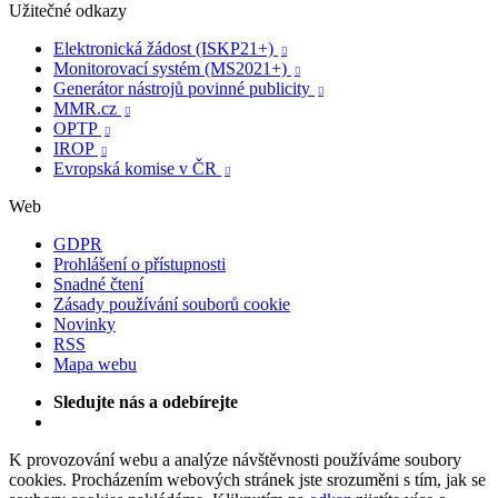
Užitečné odkazy
Elektronická žádost (ISKP21+)

Monitorovací systém (MS2021+)

Generátor nástrojů povinné publicity

MMR.cz

OPTP

IROP

Evropská komise v ČR

Web
GDPR
Prohlášení o přístupnosti
Snadné čtení
Zásady používání souborů cookie
Novinky
RSS
Mapa webu
Sledujte nás a odebírejte
K provozování webu a analýze návštěvnosti používáme soubory
cookies. Procházením webových stránek jste srozuměni s tím, jak se