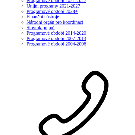
Programové období 2021-2027
Unijní programy 2021-2027
Programové období 2028+
Finanční nástroje
Národní orgán pro koordinaci
Slovník pojmů
Programové období 2014-2020
Programové období 2007-2013
Programové období 2004-2006