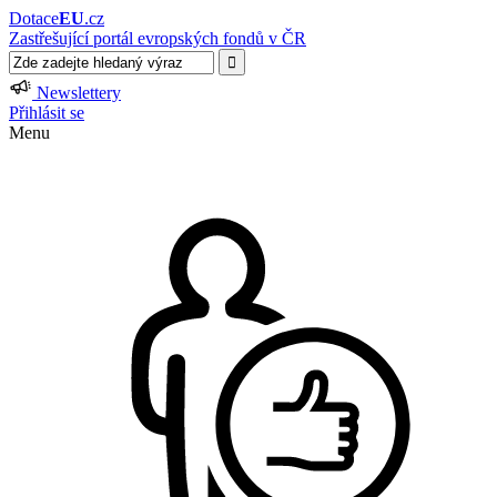
Dotace
EU
.cz
Zastřešující portál evropských fondů v ČR
Newslettery
Přihlásit se
Menu