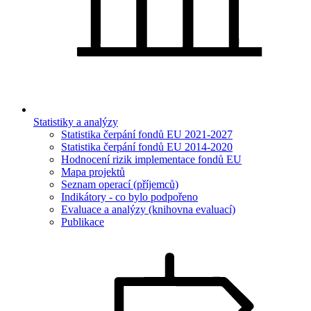
Statistiky a analýzy
Statistika čerpání fondů EU 2021-2027
Statistika čerpání fondů EU 2014-2020
Hodnocení rizik implementace fondů EU
Mapa projektů
Seznam operací (příjemců)
Indikátory - co bylo podpořeno
Evaluace a analýzy (knihovna evaluací)
Publikace