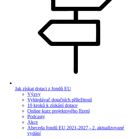
Jak získat dotaci z fondů EU
Výzvy
Vyhledávač dotačních příležitostí
10 kroků k získání dotace
Online kurz projektového řízení
Podcasty
Akce
Abeceda fondů EU 2021-2027 - 2. aktualizované
vydání