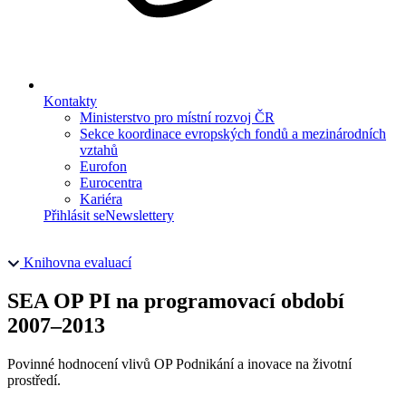
Kontakty
Ministerstvo pro místní rozvoj ČR
Sekce koordinace evropských fondů a mezinárodních
vztahů
Eurofon
Eurocentra
Kariéra
Přihlásit se
Newslettery
Knihovna evaluací
SEA OP PI na programovací období
2007–2013
Povinné hodnocení vlivů OP Podnikání a inovace na životní
prostředí.