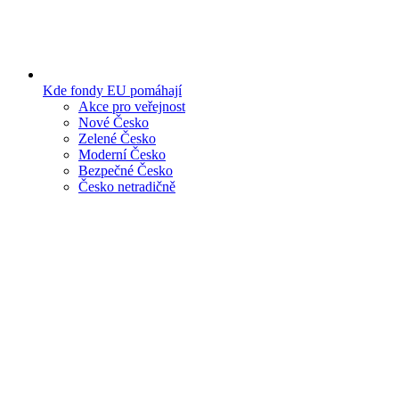
Kde fondy EU pomáhají
Akce pro veřejnost
Nové Česko
Zelené Česko
Moderní Česko
Bezpečné Česko
Česko netradičně