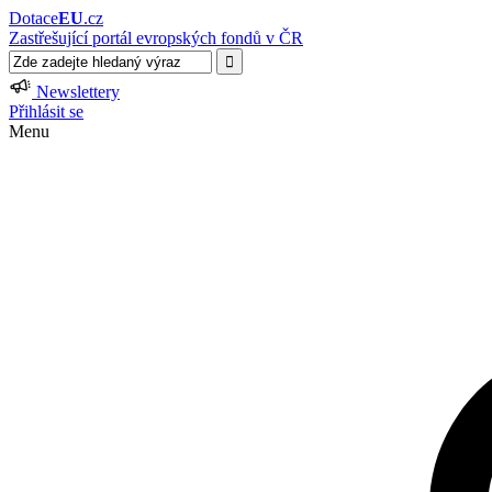
Dotace
EU
.cz
Zastřešující portál evropských fondů v ČR
Newslettery
Přihlásit se
Menu