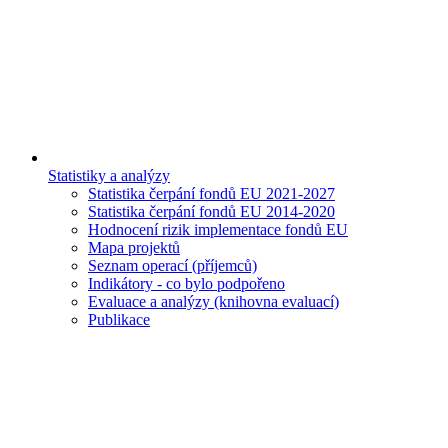
Statistiky a analýzy
Statistika čerpání fondů EU 2021-2027
Statistika čerpání fondů EU 2014-2020
Hodnocení rizik implementace fondů EU
Mapa projektů
Seznam operací (příjemců)
Indikátory - co bylo podpořeno
Evaluace a analýzy (knihovna evaluací)
Publikace