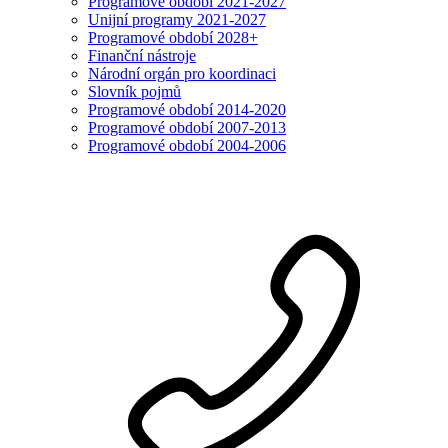
Programové období 2021-2027
Unijní programy 2021-2027
Programové období 2028+
Finanční nástroje
Národní orgán pro koordinaci
Slovník pojmů
Programové období 2014-2020
Programové období 2007-2013
Programové období 2004-2006