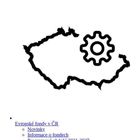
Evropské fondy v ČR
Novinky
Informace o fondech