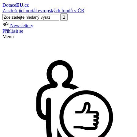
Dotace
EU
.cz
Zastřešující portál evropských fondů v ČR
Newslettery
Přihlásit se
Menu