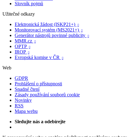
Slovník pojmů
Užitečné odkazy
Elektronická žádost (ISKP21+)

Monitorovací systém (MS2021+)

Generátor nástrojů povinné publicity

MMR.cz

OPTP

IROP

Evropská komise v ČR

Web
GDPR
Prohlášení o přístupnosti
Snadné čtení
Zásady používání souborů cookie
Novinky
RSS
Mapa webu
Sledujte nás a odebírejte