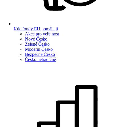
Kde fondy EU pomáhají
Akce pro veřejnost
Nové Česko
Zelené Česko
Moderní Česko
Bezpečné Česko
Česko netradičně