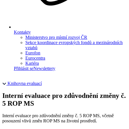
Kontakty
Ministerstvo pro místní rozvoj ČR
Sekce koordinace evropských fondů a mezinárodních
vztahů
Eurofon
Eurocentra
Kariéra
Přihlásit se
Newslettery
Knihovna evaluací
Interní evaluace pro zdůvodnění změny č.
5 ROP MS
Interní evaluace pro zdůvodnění změny č. 5 ROP MS, včetně
posouzení vlivů změn ROP MS na životní prostředí.