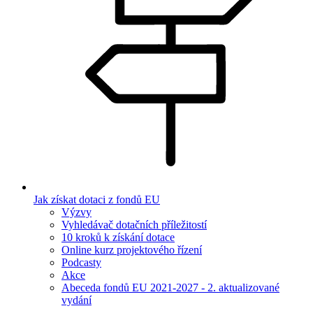
Jak získat dotaci z fondů EU
Výzvy
Vyhledávač dotačních příležitostí
10 kroků k získání dotace
Online kurz projektového řízení
Podcasty
Akce
Abeceda fondů EU 2021-2027 - 2. aktualizované
vydání