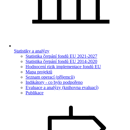
Statistiky a analýzy
Statistika čerpání fondů EU 2021-2027
Statistika čerpání fondů EU 2014-2020
Hodnocení rizik implementace fondů EU
Mapa projektů
Seznam operací (příjemců)
Indikátory - co bylo podpořeno
Evaluace a analýzy (knihovna evaluací)
Publikace