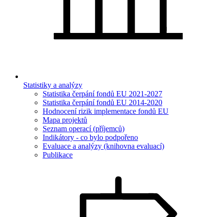
Statistiky a analýzy
Statistika čerpání fondů EU 2021-2027
Statistika čerpání fondů EU 2014-2020
Hodnocení rizik implementace fondů EU
Mapa projektů
Seznam operací (příjemců)
Indikátory - co bylo podpořeno
Evaluace a analýzy (knihovna evaluací)
Publikace