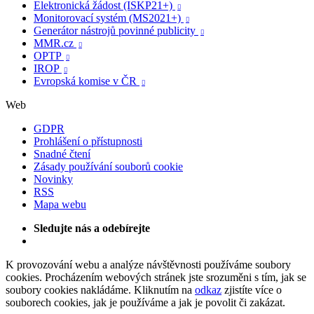
Elektronická žádost (ISKP21+)

Monitorovací systém (MS2021+)

Generátor nástrojů povinné publicity

MMR.cz

OPTP

IROP

Evropská komise v ČR

Web
GDPR
Prohlášení o přístupnosti
Snadné čtení
Zásady používání souborů cookie
Novinky
RSS
Mapa webu
Sledujte nás a odebírejte
K provozování webu a analýze návštěvnosti používáme soubory
cookies. Procházením webových stránek jste srozuměni s tím, jak se
soubory cookies nakládáme. Kliknutím na
odkaz
zjistíte více o
souborech cookies, jak je používáme a jak je povolit či zakázat.