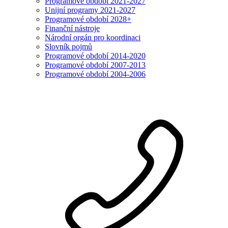
Programové období 2021-2027
Unijní programy 2021-2027
Programové období 2028+
Finanční nástroje
Národní orgán pro koordinaci
Slovník pojmů
Programové období 2014-2020
Programové období 2007-2013
Programové období 2004-2006