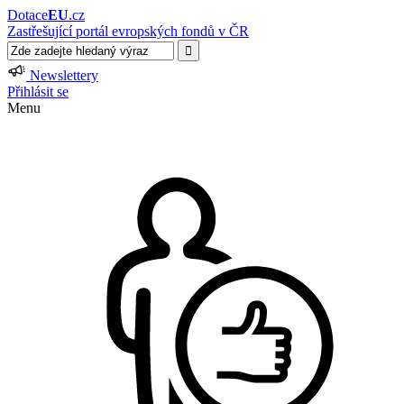
Dotace
EU
.cz
Zastřešující portál evropských fondů v ČR
Newslettery
Přihlásit se
Menu