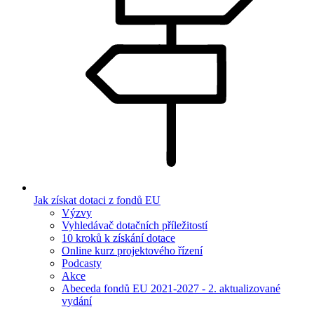
Jak získat dotaci z fondů EU
Výzvy
Vyhledávač dotačních příležitostí
10 kroků k získání dotace
Online kurz projektového řízení
Podcasty
Akce
Abeceda fondů EU 2021-2027 - 2. aktualizované
vydání