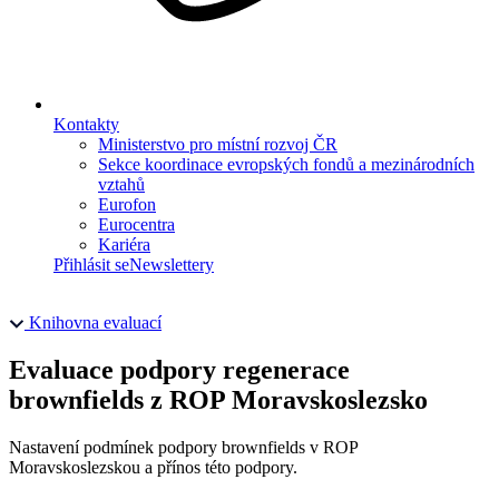
Kontakty
Ministerstvo pro místní rozvoj ČR
Sekce koordinace evropských fondů a mezinárodních
vztahů
Eurofon
Eurocentra
Kariéra
Přihlásit se
Newslettery
Knihovna evaluací
Evaluace podpory regenerace
brownfields z ROP Moravskoslezsko
Nastavení podmínek podpory brownfields v ROP
Moravskoslezskou a přínos této podpory.