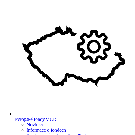
Evropské fondy v ČR
Novinky
Informace o fondech