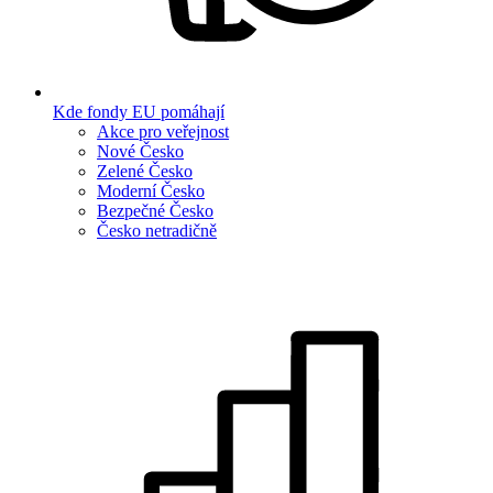
Kde fondy EU pomáhají
Akce pro veřejnost
Nové Česko
Zelené Česko
Moderní Česko
Bezpečné Česko
Česko netradičně