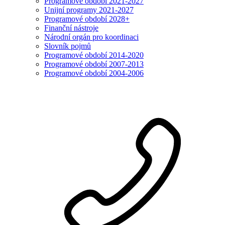
Programové období 2021-2027
Unijní programy 2021-2027
Programové období 2028+
Finanční nástroje
Národní orgán pro koordinaci
Slovník pojmů
Programové období 2014-2020
Programové období 2007-2013
Programové období 2004-2006