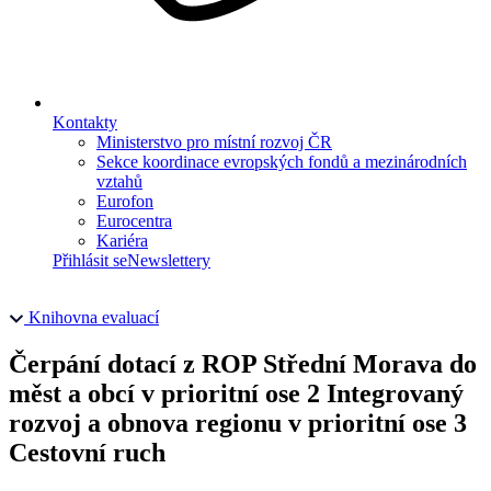
Kontakty
Ministerstvo pro místní rozvoj ČR
Sekce koordinace evropských fondů a mezinárodních
vztahů
Eurofon
Eurocentra
Kariéra
Přihlásit se
Newslettery
Knihovna evaluací
Čerpání dotací z ROP Střední Morava do
měst a obcí v prioritní ose 2 Integrovaný
rozvoj a obnova regionu v prioritní ose 3
Cestovní ruch