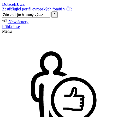
Dotace
EU
.cz
Zastřešující portál evropských fondů v ČR
Newslettery
Přihlásit se
Menu