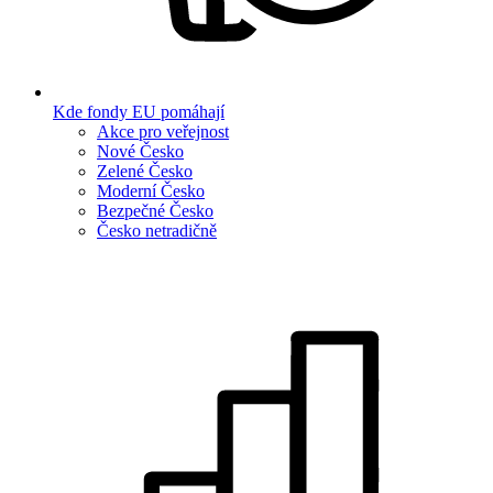
Kde fondy EU pomáhají
Akce pro veřejnost
Nové Česko
Zelené Česko
Moderní Česko
Bezpečné Česko
Česko netradičně