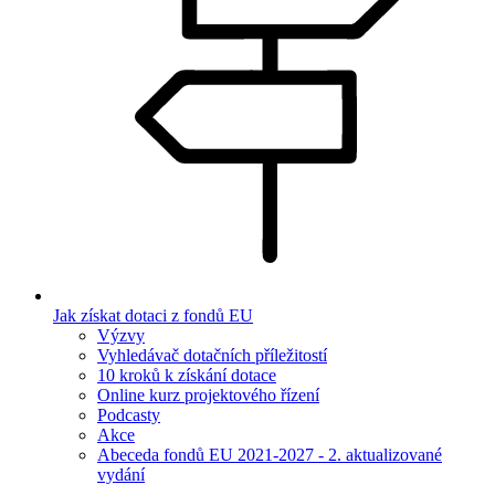
Jak získat dotaci z fondů EU
Výzvy
Vyhledávač dotačních příležitostí
10 kroků k získání dotace
Online kurz projektového řízení
Podcasty
Akce
Abeceda fondů EU 2021-2027 - 2. aktualizované
vydání