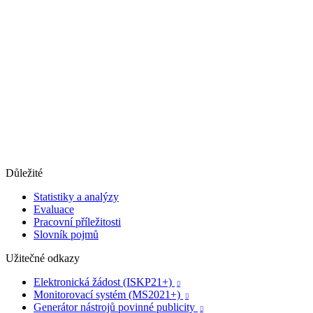
Důležité
Statistiky a analýzy
Evaluace
Pracovní příležitosti
Slovník pojmů
Užitečné odkazy
Elektronická žádost (ISKP21+)

Monitorovací systém (MS2021+)

Generátor nástrojů povinné publicity
