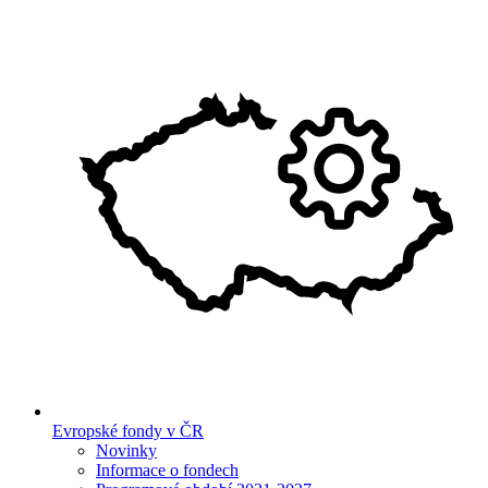
Evropské fondy v ČR
Novinky
Informace o fondech