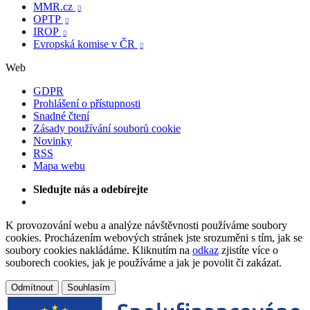
MMR.cz

OPTP

IROP

Evropská komise v ČR

Web
GDPR
Prohlášení o přístupnosti
Snadné čtení
Zásady používání souborů cookie
Novinky
RSS
Mapa webu
Sledujte nás a odebírejte
K provozování webu a analýze návštěvnosti používáme soubory
cookies. Procházením webových stránek jste srozuměni s tím, jak se
soubory cookies nakládáme. Kliknutím na
odkaz
zjistíte více o
souborech cookies, jak je používáme a jak je povolit či zakázat.
Odmítnout
Souhlasím