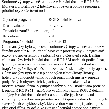
Souhrnné výstupy za města a obce v čerpání dotací z ROP Střední
Morava z prioritní osy 2 Integrovaný rozvoj a obnova regionu a
prioritní osy 3 Cestovní ruch.
Operační program
ROP Střední Morava
Druh evaluace
on-going
Tematické zaměření evaluace
jiné
Rok ukončení
2015
Programové období
2007–2013
Cílem analýzy bylo zpracovat souhrnné výstupy za města a obce v
čerpání dotací z ROP Střední Morava z prioritní osy 2 Integrovaný
rozvoj a obnova regionu a prioritní osy 3 Cestovní ruch. Dalším
cílem analýzy bylo čerpání dotací z ROP SM rozčlenit podle témat,
tj. co bylo investicemi v dané obci/městě konkrétně vybudováno
(např. školy, školky, náměstí, muzea, lázně, ski areály, hotely apod.).
Cílem analýzy bylo dále u jednotlivých témat (školy, školky,
hotely…) vyhodnotit vznik nových pracovních míst a v případě
podpořených ubytovacích kapacit vyhodnotit také nová a
modernizovaná lůžka. Výstupy analýzy budou sloužit jako podklad
k publicitě ROP SM – např. pro vydání Magazínu ROP. Z detailní
analýzy čerpání dotací do měst a obcí podle jejich velikostní
struktury byla vyloučena prioritní osa 1 Doprava z důvodu liniových
staveb (silnice, cyklostezky), které vedou v mnoha případech přes
více obcí (čímž by došlo ke zkreslení čerpání dotace podle místa