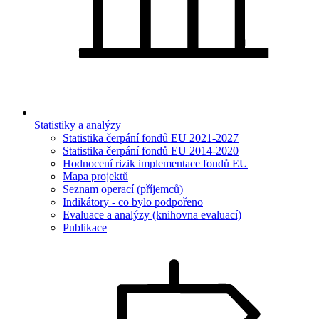
Statistiky a analýzy
Statistika čerpání fondů EU 2021-2027
Statistika čerpání fondů EU 2014-2020
Hodnocení rizik implementace fondů EU
Mapa projektů
Seznam operací (příjemců)
Indikátory - co bylo podpořeno
Evaluace a analýzy (knihovna evaluací)
Publikace