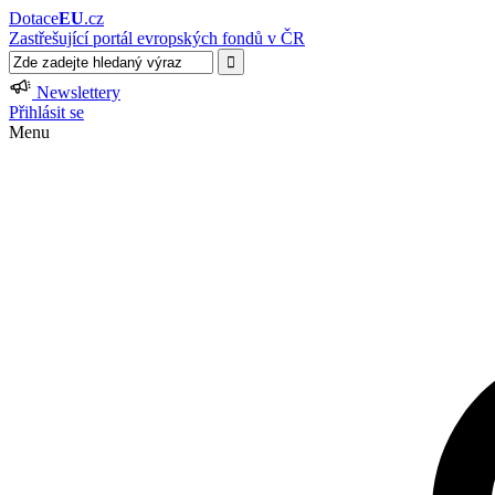
Dotace
EU
.cz
Zastřešující portál evropských fondů v ČR
Newslettery
Přihlásit se
Menu