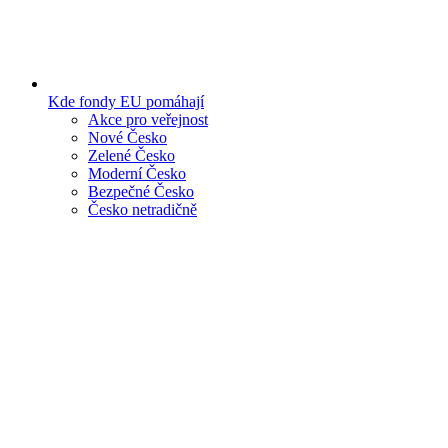
Kde fondy EU pomáhají
Akce pro veřejnost
Nové Česko
Zelené Česko
Moderní Česko
Bezpečné Česko
Česko netradičně