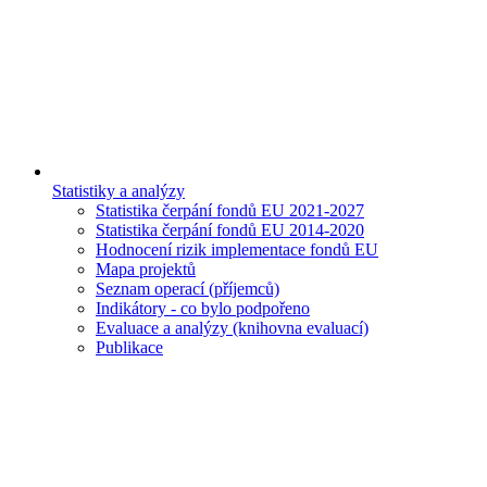
Statistiky a analýzy
Statistika čerpání fondů EU 2021-2027
Statistika čerpání fondů EU 2014-2020
Hodnocení rizik implementace fondů EU
Mapa projektů
Seznam operací (příjemců)
Indikátory - co bylo podpořeno
Evaluace a analýzy (knihovna evaluací)
Publikace