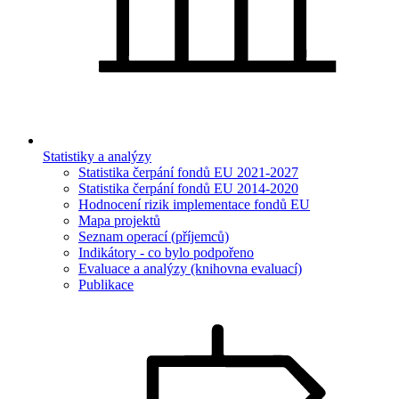
Statistiky a analýzy
Statistika čerpání fondů EU 2021-2027
Statistika čerpání fondů EU 2014-2020
Hodnocení rizik implementace fondů EU
Mapa projektů
Seznam operací (příjemců)
Indikátory - co bylo podpořeno
Evaluace a analýzy (knihovna evaluací)
Publikace