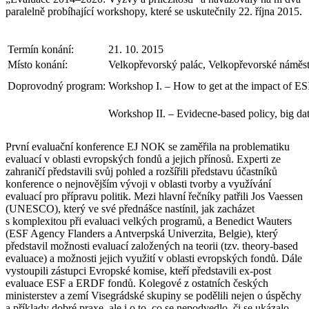
paralelně probíhající workshopy, které se uskutečnily 22. října 2015.
Termín konání:
21. 10. 2015
Místo konání:
Velkopřevorský palác, Velkopřevorské náměst
Doprovodný program:
Workshop I. – How to get at the impact of ES
Workshop II. – Evidecne-based policy, big da
První evaluační konference EJ NOK se zaměřila na problematiku
evaluací v oblasti evropských fondů a jejich přínosů. Experti ze
zahraničí představili svůj pohled a rozšířili představu účastníků
konference o nejnovějším vývoji v oblasti tvorby a využívání
evaluací pro přípravu politik. Mezi hlavní řečníky patřili Jos Vaessen
(UNESCO), který ve své přednášce nastínil, jak zacházet
s komplexitou při evaluaci velkých programů, a Benedict Wauters
(ESF Agency Flanders a Antverpská Univerzita, Belgie), který
představil možnosti evaluací založených na teorii (tzv. theory-based
evaluace) a možnosti jejich využití v oblasti evropských fondů. Dále
vystoupili zástupci Evropské komise, kteří představili ex-post
evaluace ESF a ERDF fondů. Kolegové z ostatních českých
ministerstev a zemí Visegrádské skupiny se podělili nejen o úspěchy
a příklady dobré praxe, ale i o to, co se nepodvedlo, či se ukázalo