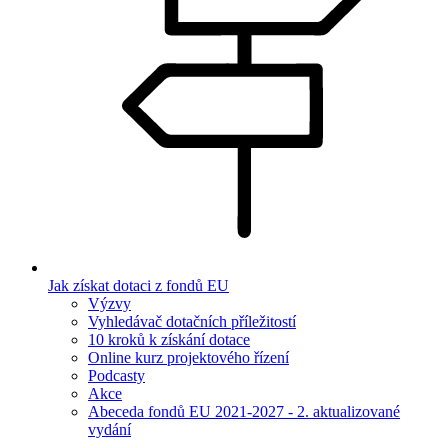
Jak získat dotaci z fondů EU
Výzvy
Vyhledávač dotačních příležitostí
10 kroků k získání dotace
Online kurz projektového řízení
Podcasty
Akce
Abeceda fondů EU 2021-2027 - 2. aktualizované
vydání