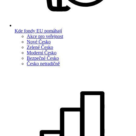
Kde fondy EU pomáhají
Akce pro veřejnost
Nové Česko
Zelené Česko
Moderní Česko
Bezpečné Česko
Česko netradičně