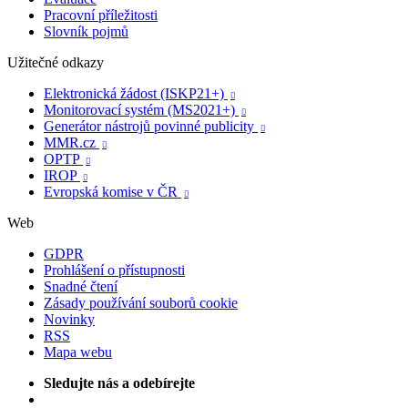
Pracovní příležitosti
Slovník pojmů
Užitečné odkazy
Elektronická žádost (ISKP21+)

Monitorovací systém (MS2021+)

Generátor nástrojů povinné publicity

MMR.cz

OPTP

IROP

Evropská komise v ČR

Web
GDPR
Prohlášení o přístupnosti
Snadné čtení
Zásady používání souborů cookie
Novinky
RSS
Mapa webu
Sledujte nás a odebírejte