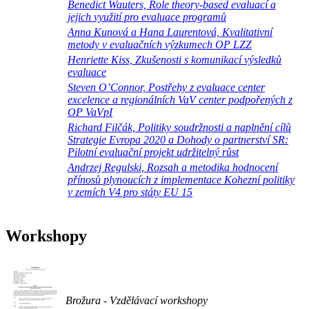
Benedict Wauters, Role theory-based evaluací a
jejich využití pro evaluace programů
Anna Kunová a Hana Laurentová, Kvalitativní
metody v evaluačních výzkumech OP LZZ
Henriette Kiss, Zkušenosti s komunikací výsledků
evaluace
Steven O’Connor, Postřehy z evaluace center
excelence a regionálních VaV center podpořených z
OP VaVpI
Richard Filčák, Politiky soudržnosti a naplnění cílů
Strategie Evropa 2020 a Dohody o partnerství SR:
Pilotní evaluační projekt udržitelný růst
Andrzej Regulski, Rozsah a metodika hodnocení
přínosů plynoucích z implementace Kohezní politiky
v zemích V4 pro státy EU 15
Workshopy
Brožura - Vzdělávací workshopy