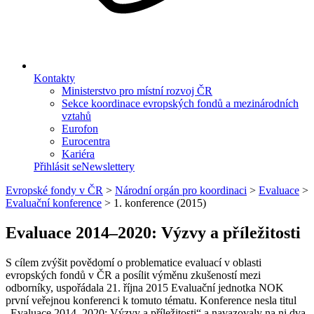
Kontakty
Ministerstvo pro místní rozvoj ČR
Sekce koordinace evropských fondů a mezinárodních
vztahů
Eurofon
Eurocentra
Kariéra
Přihlásit se
Newslettery
Evropské fondy v ČR
>
Národní orgán pro koordinaci
>
Evaluace
>
Evaluační konference
>
1. konference (2015)
Evaluace 2014–2020: Výzvy a příležitosti
S cílem zvýšit povědomí o problematice evaluací v oblasti
evropských fondů v ČR a posílit výměnu zkušeností mezi
odborníky, uspořádala 21. října 2015 Evaluační jednotka NOK
první veřejnou konferenci k tomuto tématu. Konference nesla titul
„Evaluace 2014–2020: Výzvy a příležitosti“ a navazovaly na ni dva