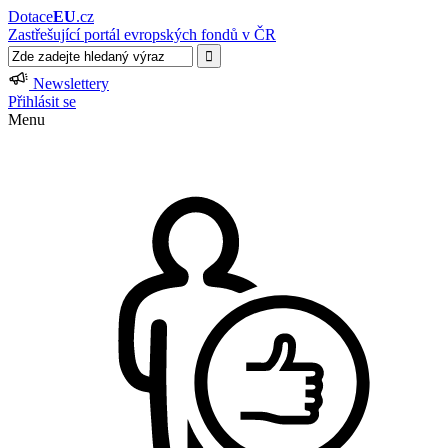
Dotace
EU
.cz
Zastřešující portál evropských fondů v ČR
Newslettery
Přihlásit se
Menu