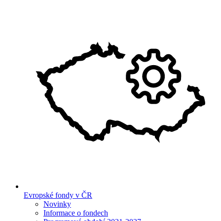
Evropské fondy v ČR
Novinky
Informace o fondech