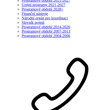
Programové období 2021-2027
Unijní programy 2021-2027
Programové období 2028+
Finanční nástroje
Národní orgán pro koordinaci
Slovník pojmů
Programové období 2014-2020
Programové období 2007-2013
Programové období 2004-2006