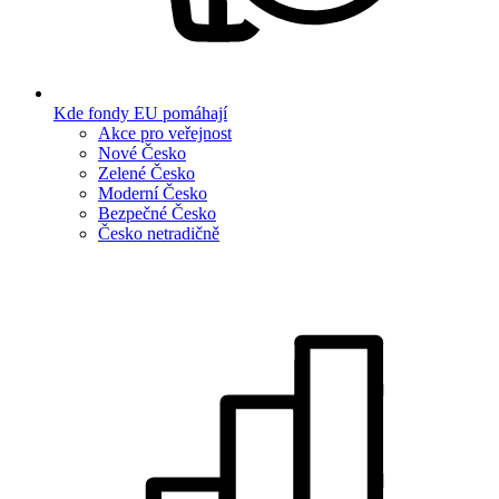
Kde fondy EU pomáhají
Akce pro veřejnost
Nové Česko
Zelené Česko
Moderní Česko
Bezpečné Česko
Česko netradičně