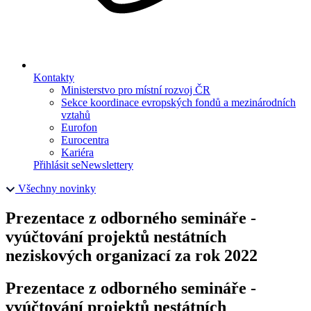
Kontakty
Ministerstvo pro místní rozvoj ČR
Sekce koordinace evropských fondů a mezinárodních
vztahů
Eurofon
Eurocentra
Kariéra
Přihlásit se
Newslettery
Všechny novinky
Prezentace z odborného semináře -
vyúčtování projektů nestátních
neziskových organizací za rok 2022
Prezentace z odborného semináře -
vyúčtování projektů nestátních