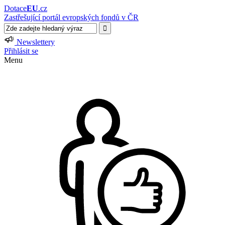
Dotace
EU
.cz
Zastřešující portál evropských fondů v ČR
Newslettery
Přihlásit se
Menu