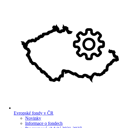
Evropské fondy v ČR
Novinky
Informace o fondech