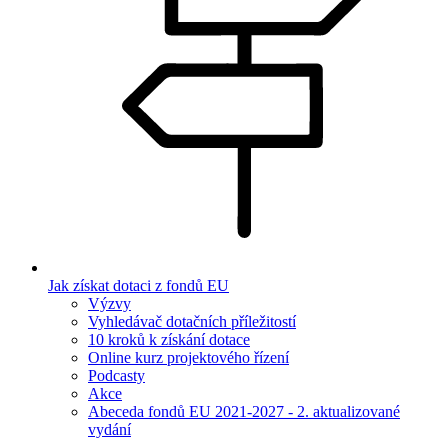
Jak získat dotaci z fondů EU
Výzvy
Vyhledávač dotačních příležitostí
10 kroků k získání dotace
Online kurz projektového řízení
Podcasty
Akce
Abeceda fondů EU 2021-2027 - 2. aktualizované
vydání