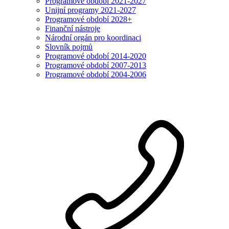
Programové období 2021-2027
Unijní programy 2021-2027
Programové období 2028+
Finanční nástroje
Národní orgán pro koordinaci
Slovník pojmů
Programové období 2014-2020
Programové období 2007-2013
Programové období 2004-2006