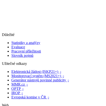
Důležité
Statistiky a analýzy
Evaluace
Pracovní příležitosti
Slovník pojmů
Užitečné odkazy
Elektronická žádost (ISKP21+)

Monitorovací systém (MS2021+)

Generátor nástrojů povinné publicity

MMR.cz

OPTP

IROP

Evropská komise v ČR

Web