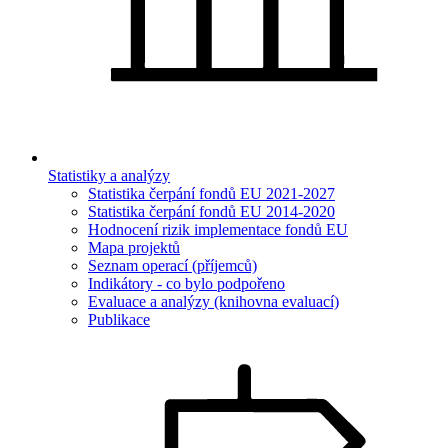
Statistiky a analýzy
Statistika čerpání fondů EU 2021-2027
Statistika čerpání fondů EU 2014-2020
Hodnocení rizik implementace fondů EU
Mapa projektů
Seznam operací (příjemců)
Indikátory - co bylo podpořeno
Evaluace a analýzy (knihovna evaluací)
Publikace