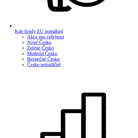
Kde fondy EU pomáhají
Akce pro veřejnost
Nové Česko
Zelené Česko
Moderní Česko
Bezpečné Česko
Česko netradičně