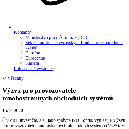
Kontakty
Ministerstvo pro místní rozvoj ČR
Sekce koordinace evropských fondů a mezinárodních
vztahů
Eurofon
Eurocentra
Kariéra
Přihlásit se
Newslettery
Všechny
Výzva pro provozovatele
mnohostranných obchodních systémů
16. 9. 2020
ČMZRB investiční, a.s., jako správce IPO Fondu, vyhlašuje Výzvu
pro provozovatele mnohostranných obchodních systémů (MOS). V