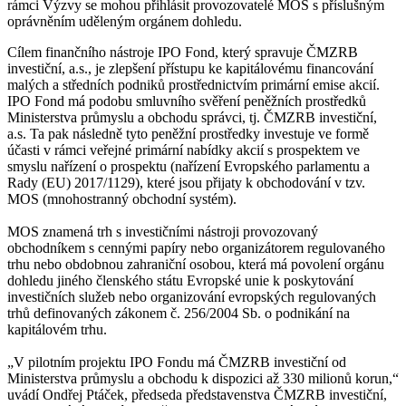
rámci Výzvy se mohou přihlásit provozovatelé MOS s příslušným
oprávněním uděleným orgánem dohledu.
Cílem finančního nástroje IPO Fond, který spravuje ČMZRB
investiční, a.s., je zlepšení přístupu ke kapitálovému financování
malých a středních podniků prostřednictvím primární emise akcií.
IPO Fond má podobu smluvního svěření peněžních prostředků
Ministerstva průmyslu a obchodu správci, tj. ČMZRB investiční,
a.s. Ta pak následně tyto peněžní prostředky investuje ve formě
účasti v rámci veřejné primární nabídky akcií s prospektem ve
smyslu nařízení o prospektu (nařízení Evropského parlamentu a
Rady (EU) 2017/1129), které jsou přijaty k obchodování v tzv.
MOS (mnohostranný obchodní systém).
MOS znamená trh s investičními nástroji provozovaný
obchodníkem s cennými papíry nebo organizátorem regulovaného
trhu nebo obdobnou zahraniční osobou, která má povolení orgánu
dohledu jiného členského státu Evropské unie k poskytování
investičních služeb nebo organizování evropských regulovaných
trhů definovaných zákonem č. 256/2004 Sb. o podnikání na
kapitálovém trhu.
„V pilotním projektu IPO Fondu má ČMZRB investiční od
Ministerstva průmyslu a obchodu k dispozici až 330 milionů korun,“
uvádí Ondřej Ptáček, předseda představenstva ČMZRB investiční,