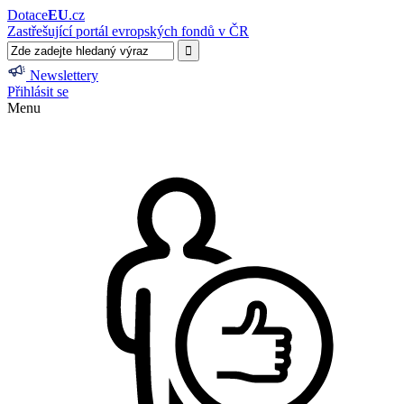
Dotace
EU
.cz
Zastřešující portál evropských fondů v ČR
Newslettery
Přihlásit se
Menu