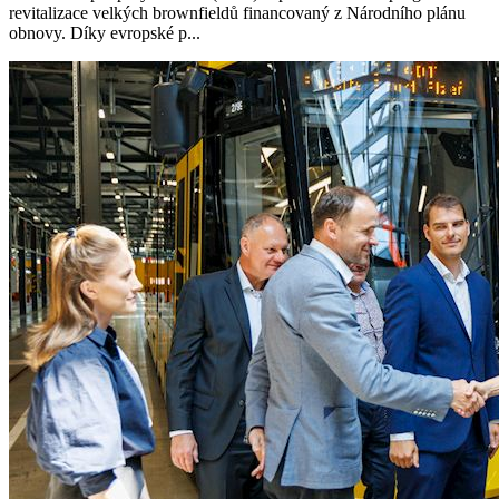
revitalizace velkých brownfieldů financovaný z Národního plánu
obnovy. Díky evropské p...