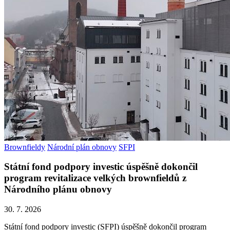
Brownfieldy
Národní plán obnovy
SFPI
Státní fond podpory investic úspěšně dokončil
program revitalizace velkých brownfieldů z
Národního plánu obnovy
30. 7. 2026
Státní fond podpory investic (SFPI) úspěšně dokončil program