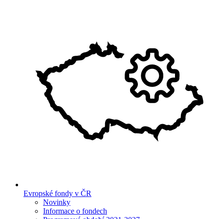
Evropské fondy v ČR
Novinky
Informace o fondech