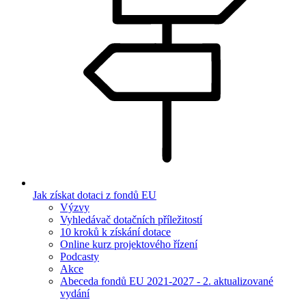
Jak získat dotaci z fondů EU
Výzvy
Vyhledávač dotačních příležitostí
10 kroků k získání dotace
Online kurz projektového řízení
Podcasty
Akce
Abeceda fondů EU 2021-2027 - 2. aktualizované
vydání