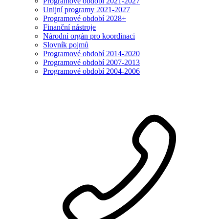
Programové období 2021-2027
Unijní programy 2021-2027
Programové období 2028+
Finanční nástroje
Národní orgán pro koordinaci
Slovník pojmů
Programové období 2014-2020
Programové období 2007-2013
Programové období 2004-2006