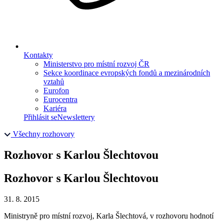
Kontakty
Ministerstvo pro místní rozvoj ČR
Sekce koordinace evropských fondů a mezinárodních
vztahů
Eurofon
Eurocentra
Kariéra
Přihlásit se
Newslettery
Všechny rozhovory
Rozhovor s Karlou Šlechtovou
Rozhovor s Karlou Šlechtovou
31. 8. 2015
Ministryně pro místní rozvoj, Karla Šlechtová, v rozhovoru hodnotí