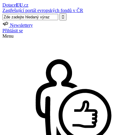
Dotace
EU
.cz
Zastřešující portál evropských fondů v ČR
Newslettery
Přihlásit se
Menu