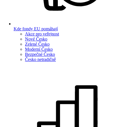
Kde fondy EU pomáhají
Akce pro veřejnost
Nové Česko
Zelené Česko
Moderní Česko
Bezpečné Česko
Česko netradičně