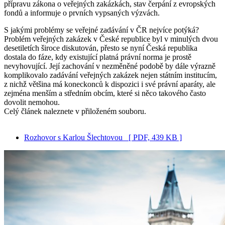
přípravu zákona o veřejných zakázkách, stav čerpání z evropských
fondů a informuje o prvních vypsaných výzvách.
S jakými problémy se veřejné zadávání v ČR nejvíce potýká?
Problém veřejných zakázek v České republice byl v minulých dvou
desetiletích široce diskutován, přesto se nyní Česká republika
dostala do fáze, kdy existující platná právní norma je prostě
nevyhovující. Její zachování v nezměněné podobě by dále výrazně
komplikovalo zadávání veřejných zakázek nejen státním institucím,
z nichž většina má koneckonců k dispozici i své právní aparáty, ale
zejména menším a středním obcím, které si něco takového často
dovolit nemohou.
Celý článek naleznete v přiloženém souboru.
Rozhovor s Karlou Šlechtovou
[ PDF, 439 KB ]