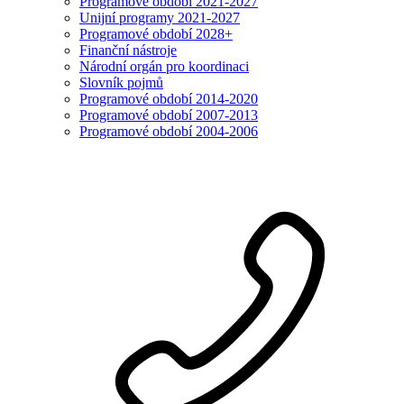
Programové období 2021-2027
Unijní programy 2021-2027
Programové období 2028+
Finanční nástroje
Národní orgán pro koordinaci
Slovník pojmů
Programové období 2014-2020
Programové období 2007-2013
Programové období 2004-2006