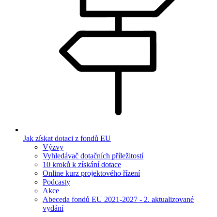
Jak získat dotaci z fondů EU
Výzvy
Vyhledávač dotačních příležitostí
10 kroků k získání dotace
Online kurz projektového řízení
Podcasty
Akce
Abeceda fondů EU 2021-2027 - 2. aktualizované
vydání