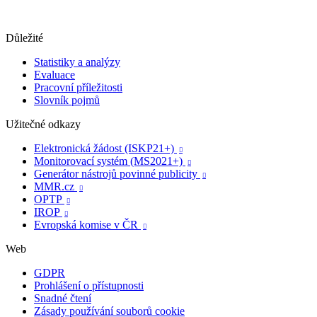
Důležité
Statistiky a analýzy
Evaluace
Pracovní příležitosti
Slovník pojmů
Užitečné odkazy
Elektronická žádost (ISKP21+)

Monitorovací systém (MS2021+)

Generátor nástrojů povinné publicity

MMR.cz

OPTP

IROP

Evropská komise v ČR

Web
GDPR
Prohlášení o přístupnosti
Snadné čtení
Zásady používání souborů cookie