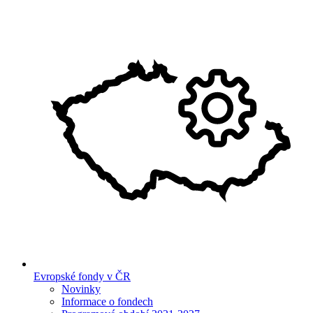
Evropské fondy v ČR
Novinky
Informace o fondech