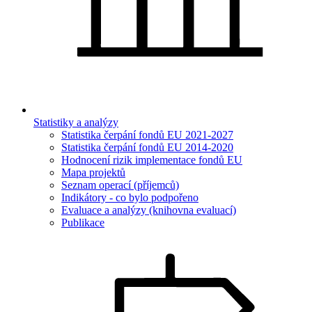
Statistiky a analýzy
Statistika čerpání fondů EU 2021-2027
Statistika čerpání fondů EU 2014-2020
Hodnocení rizik implementace fondů EU
Mapa projektů
Seznam operací (příjemců)
Indikátory - co bylo podpořeno
Evaluace a analýzy (knihovna evaluací)
Publikace