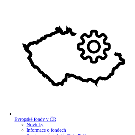
Evropské fondy v ČR
Novinky
Informace o fondech