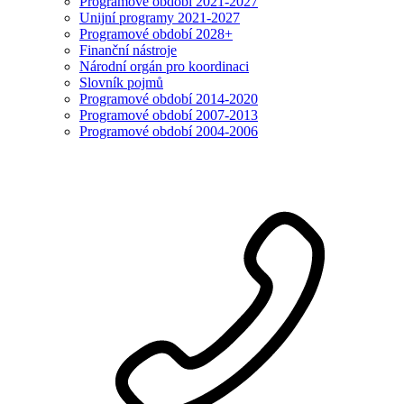
Programové období 2021-2027
Unijní programy 2021-2027
Programové období 2028+
Finanční nástroje
Národní orgán pro koordinaci
Slovník pojmů
Programové období 2014-2020
Programové období 2007-2013
Programové období 2004-2006