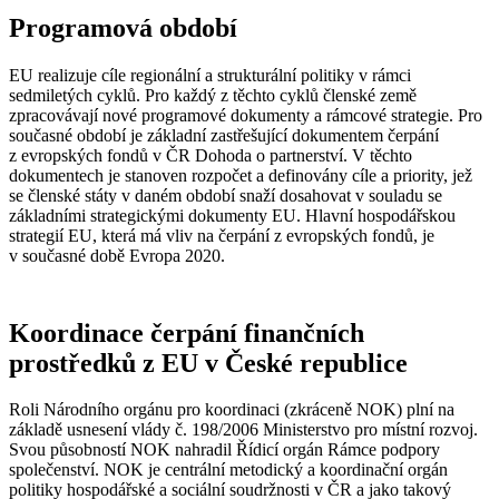
Programová období
EU realizuje cíle regionální a strukturální politiky v rámci
sedmiletých cyklů. Pro každý z těchto cyklů členské země
zpracovávají nové programové dokumenty a rámcové strategie. Pro
současné období je základní zastřešující dokumentem čerpání
z evropských fondů v ČR Dohoda o partnerství. V těchto
dokumentech je stanoven rozpočet a definovány cíle a priority, jež
se členské státy v daném období snaží dosahovat v souladu se
základními strategickými dokumenty EU. Hlavní hospodářskou
strategií EU, která má vliv na čerpání z evropských fondů, je
v současné době Evropa 2020.
Koordinace čerpání finančních
prostředků z EU v České republice
Roli Národního orgánu pro koordinaci (zkráceně NOK) plní na
základě usnesení vlády č. 198/2006 Ministerstvo pro místní rozvoj.
Svou působností NOK nahradil Řídicí orgán Rámce podpory
společenství. NOK je centrální metodický a koordinační orgán
politiky hospodářské a sociální soudržnosti v ČR a jako takový