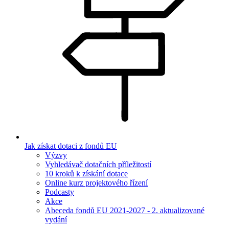
Jak získat dotaci z fondů EU
Výzvy
Vyhledávač dotačních příležitostí
10 kroků k získání dotace
Online kurz projektového řízení
Podcasty
Akce
Abeceda fondů EU 2021-2027 - 2. aktualizované
vydání