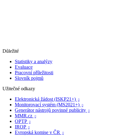
Důležité
Statistiky a analýzy
Evaluace
Pracovní příležitosti
Slovník pojmů
Užitečné odkazy
Elektronická žádost (ISKP21+)

Monitorovací systém (MS2021+)

Generátor nástrojů povinné publicity

MMR.cz

OPTP

IROP

Evropská komise v ČR
