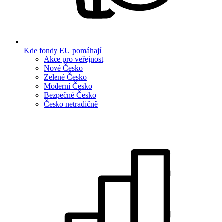
Kde fondy EU pomáhají
Akce pro veřejnost
Nové Česko
Zelené Česko
Moderní Česko
Bezpečné Česko
Česko netradičně