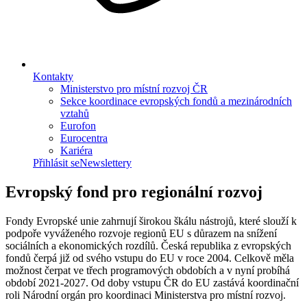
Kontakty
Ministerstvo pro místní rozvoj ČR
Sekce koordinace evropských fondů a mezinárodních
vztahů
Eurofon
Eurocentra
Kariéra
Přihlásit se
Newslettery
Evropský fond pro regionální rozvoj
Fondy Evropské unie zahrnují širokou škálu nástrojů, které slouží k
podpoře vyváženého rozvoje regionů EU s důrazem na snížení
sociálních a ekonomických rozdílů. Česká republika z evropských
fondů čerpá již od svého vstupu do EU v roce 2004. Celkově měla
možnost čerpat ve třech programových obdobích a v nyní probíhá
období 2021-2027. Od doby vstupu ČR do EU zastává koordinační
roli Národní orgán pro koordinaci Ministerstva pro místní rozvoj.