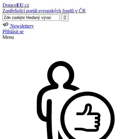
Dotace
EU
.cz
Zastřešující portál evropských fondů v ČR
Newslettery
Přihlásit se
Menu