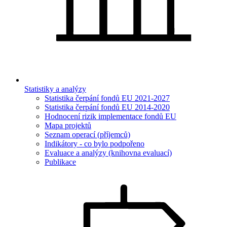
Statistiky a analýzy
Statistika čerpání fondů EU 2021-2027
Statistika čerpání fondů EU 2014-2020
Hodnocení rizik implementace fondů EU
Mapa projektů
Seznam operací (příjemců)
Indikátory - co bylo podpořeno
Evaluace a analýzy (knihovna evaluací)
Publikace