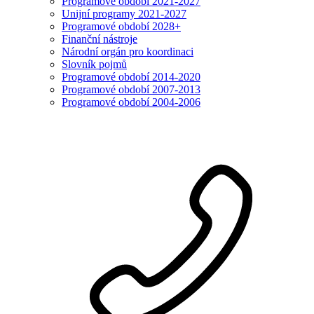
Programové období 2021-2027
Unijní programy 2021-2027
Programové období 2028+
Finanční nástroje
Národní orgán pro koordinaci
Slovník pojmů
Programové období 2014-2020
Programové období 2007-2013
Programové období 2004-2006