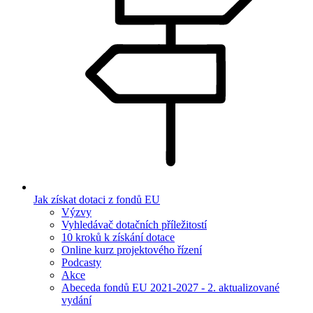
Jak získat dotaci z fondů EU
Výzvy
Vyhledávač dotačních příležitostí
10 kroků k získání dotace
Online kurz projektového řízení
Podcasty
Akce
Abeceda fondů EU 2021-2027 - 2. aktualizované
vydání