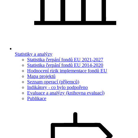
Statistiky a analýzy
Statistika čerpání fondů EU 2021-2027
Statistika čerpání fondů EU 2014-2020
Hodnocení rizik implementace fondů EU
Mapa projektů
Seznam operací (příjemců)
Indikátory - co bylo podpořeno
Evaluace a analýzy (knihovna evaluací)
Publikace