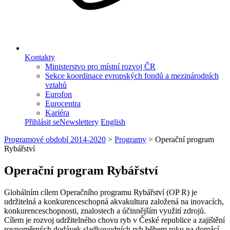
Kontakty
Ministerstvo pro místní rozvoj ČR
Sekce koordinace evropských fondů a mezinárodních
vztahů
Eurofon
Eurocentra
Kariéra
Přihlásit se
Newslettery
English
Programové období 2014-2020
>
Programy
>
Operační program
Rybářství
Operační program Rybářství
Globálním cílem Operačního programu Rybářství (OP R) je
udržitelná a konkurenceschopná akvakultura založená na inovacích,
konkurenceschopnosti, znalostech a účinnějším využití zdrojů.
Cílem je rozvoj udržitelného chovu ryb v České republice a zajištění
rovnoměrných dodávek sladkovodních ryb během roku na domácí