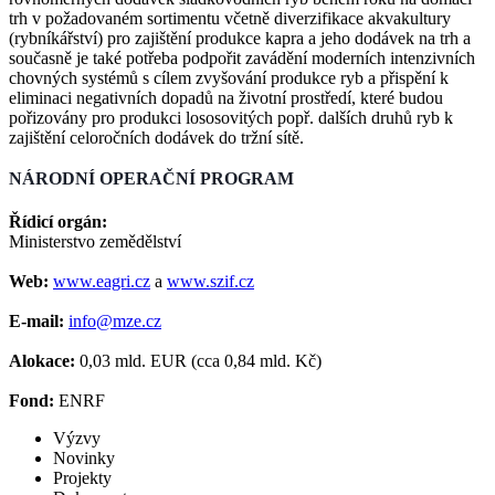
trh v požadovaném sortimentu včetně diverzifikace akvakultury
(rybníkářství) pro zajištění produkce kapra a jeho dodávek na trh a
současně je také potřeba podpořit zavádění moderních intenzivních
chovných systémů s cílem zvyšování produkce ryb a přispění k
eliminaci negativních dopadů na životní prostředí, které budou
pořizovány pro produkci lososovitých popř. dalších druhů ryb k
zajištění celoročních dodávek do tržní sítě.
NÁRODNÍ OPERAČNÍ PROGRAM
Řídicí orgán:
Ministerstvo zemědělství
Web:
www.eagri.cz
a
www.szif.cz
E-mail:
info@mze.cz
Alokace:
0,03 mld. EUR (cca 0,84 mld. Kč)
Fond:
ENRF
Výzvy
Novinky
Projekty