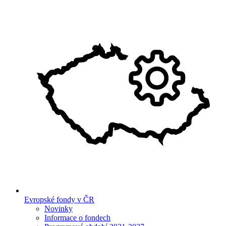
Evropské fondy v ČR
Novinky
Informace o fondech