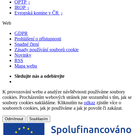
OPTP

IROP

Evropská komise v ČR

Web
GDPR
Prohlášení o přístupnosti
Snadné čtení
Zásady používání souborů cookie
Novinky
RSS
Mapa webu
Sledujte nás a odebírejte
K provozování webu a analýze návštěvnosti používáme soubory
cookies. Procházením webových stránek jste srozuměni s tím, jak se
soubory cookies nakládáme. Kliknutím na
odkaz
zjistíte více o
souborech cookies, jak je používáme a jak je povolit či zakázat.
Odmítnout
Souhlasím