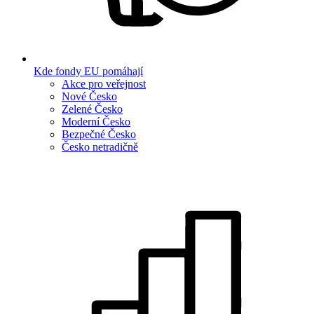
Kde fondy EU pomáhají
Akce pro veřejnost
Nové Česko
Zelené Česko
Moderní Česko
Bezpečné Česko
Česko netradičně