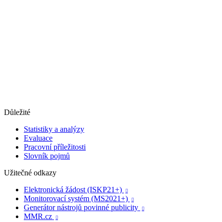
Důležité
Statistiky a analýzy
Evaluace
Pracovní příležitosti
Slovník pojmů
Užitečné odkazy
Elektronická žádost (ISKP21+)

Monitorovací systém (MS2021+)

Generátor nástrojů povinné publicity

MMR.cz
