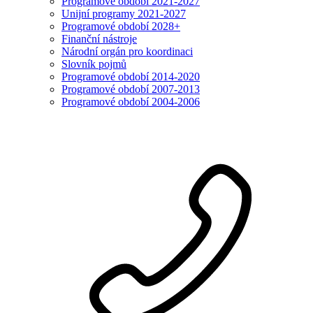
Programové období 2021-2027
Unijní programy 2021-2027
Programové období 2028+
Finanční nástroje
Národní orgán pro koordinaci
Slovník pojmů
Programové období 2014-2020
Programové období 2007-2013
Programové období 2004-2006