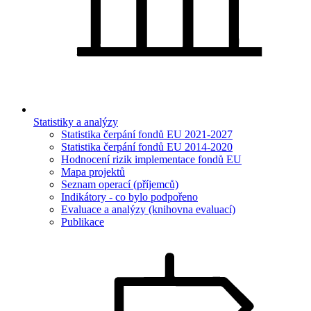
Statistiky a analýzy
Statistika čerpání fondů EU 2021-2027
Statistika čerpání fondů EU 2014-2020
Hodnocení rizik implementace fondů EU
Mapa projektů
Seznam operací (příjemců)
Indikátory - co bylo podpořeno
Evaluace a analýzy (knihovna evaluací)
Publikace