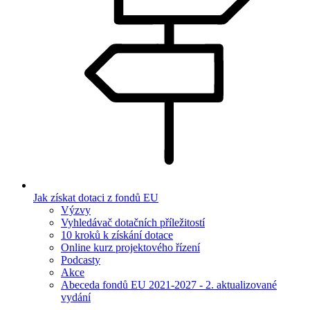
Jak získat dotaci z fondů EU
Výzvy
Vyhledávač dotačních příležitostí
10 kroků k získání dotace
Online kurz projektového řízení
Podcasty
Akce
Abeceda fondů EU 2021-2027 - 2. aktualizované
vydání