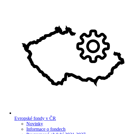
Evropské fondy v ČR
Novinky
Informace o fondech