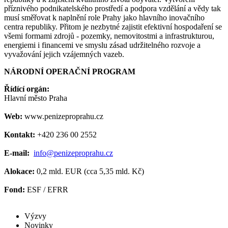
příznivého podnikatelského prostředí a podpora vzdělání a vědy tak
musí směřovat k naplnění role Prahy jako hlavního inovačního
centra republiky. Přitom je nezbytné zajistit efektivní hospodaření se
všemi formami zdrojů - pozemky, nemovitostmi a infrastrukturou,
energiemi i financemi ve smyslu zásad udržitelného rozvoje a
vyvažování jejich vzájemných vazeb.
NÁRODNÍ OPERAČNÍ PROGRAM
Řídící orgán:
Hlavní město Praha
Web:
www.penizeproprahu.cz
Kontakt:
+420 236 00 2552
E-mail:
info@penizeproprahu.cz
Alokace:
0,2 mld. EUR (cca 5,35 mld. Kč)
Fond:
ESF / EFRR
Výzvy
Novinky