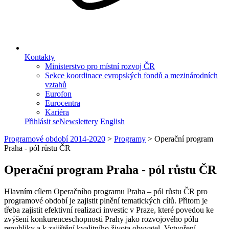
Kontakty
Ministerstvo pro místní rozvoj ČR
Sekce koordinace evropských fondů a mezinárodních
vztahů
Eurofon
Eurocentra
Kariéra
Přihlásit se
Newslettery
English
Programové období 2014-2020
>
Programy
>
Operační program
Praha - pól růstu ČR
Operační program Praha - pól růstu ČR
Hlavním cílem Operačního programu Praha – pól růstu ČR pro
programové období je zajistit plnění tematických cílů. Přitom je
třeba zajistit efektivní realizaci investic v Praze, které povedou ke
zvýšení konkurenceschopnosti Prahy jako rozvojového pólu
republiky a k zajištění kvalitního života obyvatel. Vytvoření