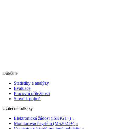
Důležité
Statistiky a analýzy
Evaluace
Pracovní příležitosti
Slovník pojmů
Užitečné odkazy
Elektronická žádost (ISKP21+)

Monitorovací systém (MS2021+)

Generátor nástrojů povinné publicity