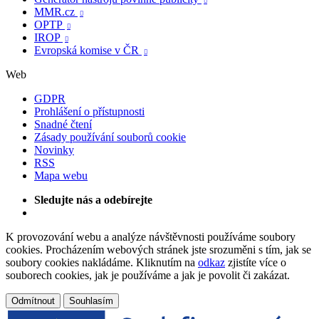

MMR.cz

OPTP

IROP

Evropská komise v ČR

Web
GDPR
Prohlášení o přístupnosti
Snadné čtení
Zásady používání souborů cookie
Novinky
RSS
Mapa webu
Sledujte nás a odebírejte
K provozování webu a analýze návštěvnosti používáme soubory
cookies. Procházením webových stránek jste srozuměni s tím, jak se
soubory cookies nakládáme. Kliknutím na
odkaz
zjistíte více o
souborech cookies, jak je používáme a jak je povolit či zakázat.
Odmítnout
Souhlasím