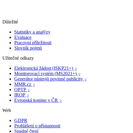
Důležité
Statistiky a analýzy
Evaluace
Pracovní příležitosti
Slovník pojmů
Užitečné odkazy
Elektronická žádost (ISKP21+)

Monitorovací systém (MS2021+)

Generátor nástrojů povinné publicity

MMR.cz

OPTP

IROP

Evropská komise v ČR

Web
GDPR
Prohlášení o přístupnosti
Snadné čtení