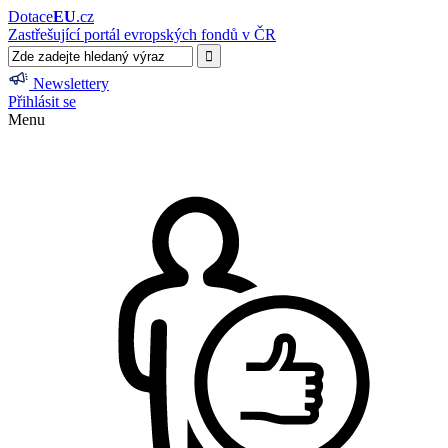
Dotace
EU
.cz
Zastřešující portál evropských fondů v ČR
Newslettery
Přihlásit se
Menu