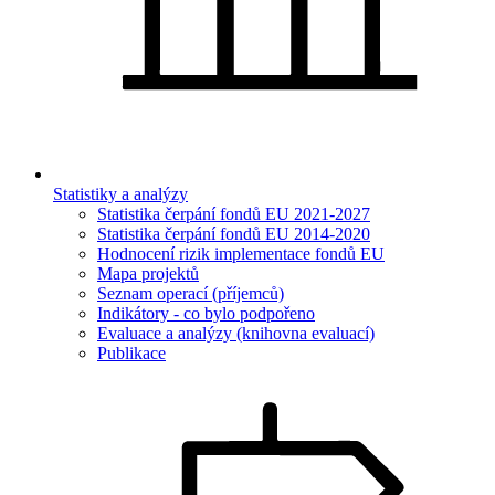
Statistiky a analýzy
Statistika čerpání fondů EU 2021-2027
Statistika čerpání fondů EU 2014-2020
Hodnocení rizik implementace fondů EU
Mapa projektů
Seznam operací (příjemců)
Indikátory - co bylo podpořeno
Evaluace a analýzy (knihovna evaluací)
Publikace