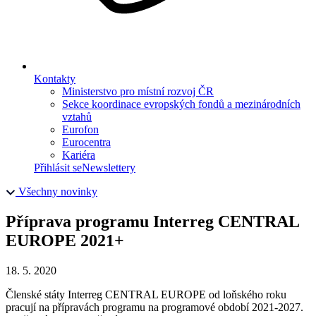
Kontakty
Ministerstvo pro místní rozvoj ČR
Sekce koordinace evropských fondů a mezinárodních
vztahů
Eurofon
Eurocentra
Kariéra
Přihlásit se
Newslettery
Všechny novinky
Příprava programu Interreg CENTRAL
EUROPE 2021+
18. 5. 2020
Členské státy Interreg CENTRAL EUROPE od loňského roku
pracují na přípravách programu na programové období 2021-2027.