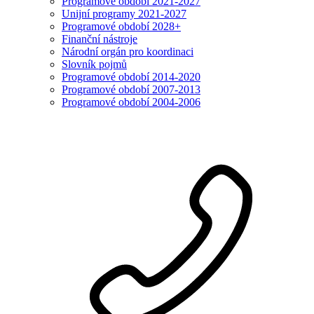
Programové období 2021-2027
Unijní programy 2021-2027
Programové období 2028+
Finanční nástroje
Národní orgán pro koordinaci
Slovník pojmů
Programové období 2014-2020
Programové období 2007-2013
Programové období 2004-2006