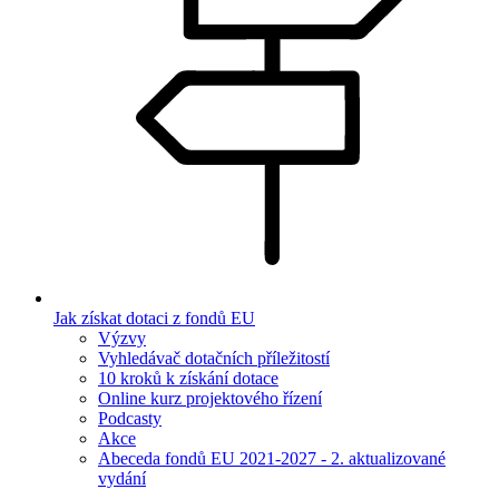
Jak získat dotaci z fondů EU
Výzvy
Vyhledávač dotačních příležitostí
10 kroků k získání dotace
Online kurz projektového řízení
Podcasty
Akce
Abeceda fondů EU 2021-2027 - 2. aktualizované
vydání