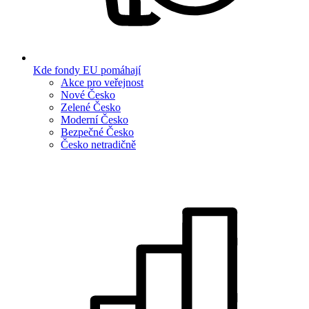
Kde fondy EU pomáhají
Akce pro veřejnost
Nové Česko
Zelené Česko
Moderní Česko
Bezpečné Česko
Česko netradičně