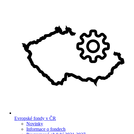
Evropské fondy v ČR
Novinky
Informace o fondech