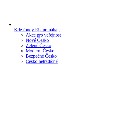
Kde fondy EU pomáhají
Akce pro veřejnost
Nové Česko
Zelené Česko
Moderní Česko
Bezpečné Česko
Česko netradičně