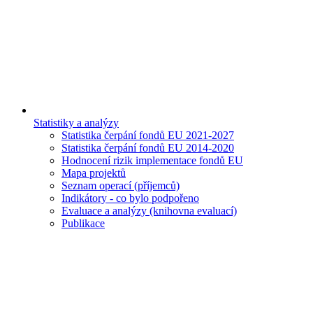
Statistiky a analýzy
Statistika čerpání fondů EU 2021-2027
Statistika čerpání fondů EU 2014-2020
Hodnocení rizik implementace fondů EU
Mapa projektů
Seznam operací (příjemců)
Indikátory - co bylo podpořeno
Evaluace a analýzy (knihovna evaluací)
Publikace