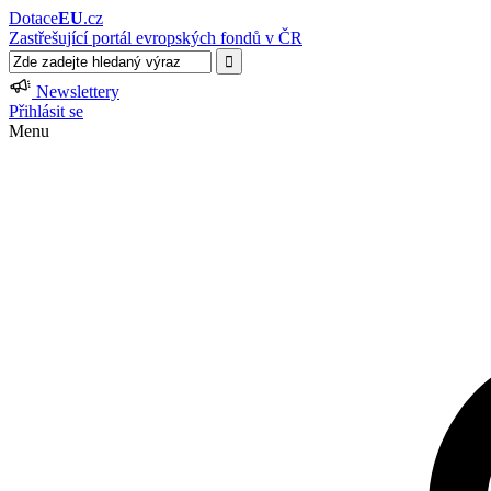
Dotace
EU
.cz
Zastřešující portál evropských fondů v ČR
Newslettery
Přihlásit se
Menu