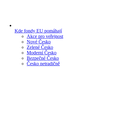
Kde fondy EU pomáhají
Akce pro veřejnost
Nové Česko
Zelené Česko
Moderní Česko
Bezpečné Česko
Česko netradičně