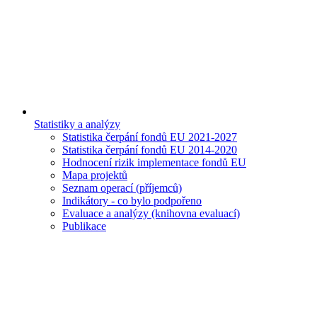
Statistiky a analýzy
Statistika čerpání fondů EU 2021-2027
Statistika čerpání fondů EU 2014-2020
Hodnocení rizik implementace fondů EU
Mapa projektů
Seznam operací (příjemců)
Indikátory - co bylo podpořeno
Evaluace a analýzy (knihovna evaluací)
Publikace