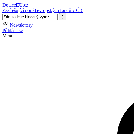
Dotace
EU
.cz
Zastřešující portál evropských fondů v ČR
Newslettery
Přihlásit se
Menu