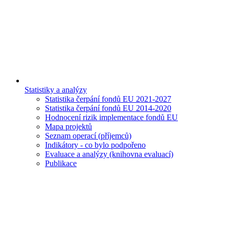
Statistiky a analýzy
Statistika čerpání fondů EU 2021-2027
Statistika čerpání fondů EU 2014-2020
Hodnocení rizik implementace fondů EU
Mapa projektů
Seznam operací (příjemců)
Indikátory - co bylo podpořeno
Evaluace a analýzy (knihovna evaluací)
Publikace