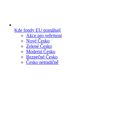
Kde fondy EU pomáhají
Akce pro veřejnost
Nové Česko
Zelené Česko
Moderní Česko
Bezpečné Česko
Česko netradičně