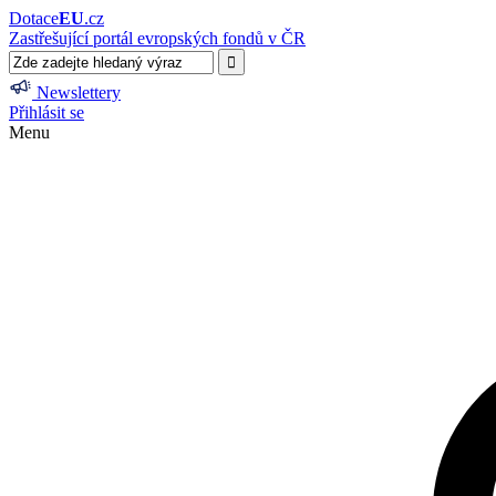
Dotace
EU
.cz
Zastřešující portál evropských fondů v ČR
Newslettery
Přihlásit se
Menu