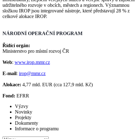
udržitelného rozvoje v obcích, městech a regionech. Významnou
složkou IROP jsou integrované nástroje, které představují 28 % z
celkové alokace IROP.
NÁRODNÍ OPERAČNÍ PROGRAM
Řídící orgán:
Ministerstvo pro místní rozvoj ČR
Web
:
www.irop.mmr.cz
E-mail
:
irop@mmr.cz
Alokace:
4,77 mld. EUR (cca 127,9 mld. Kč)
Fond:
EFRR
Výzvy
Novinky
Projekty
Dokumenty
Informace o programu