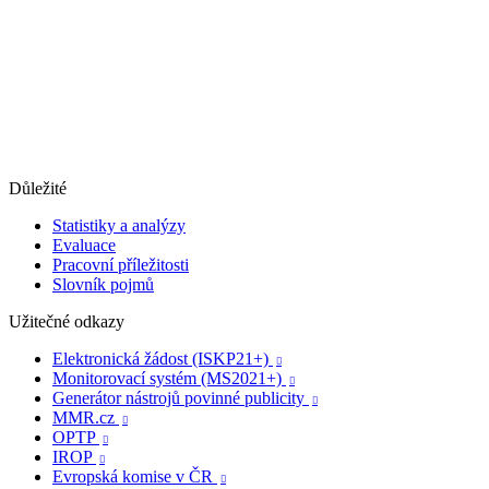
Důležité
Statistiky a analýzy
Evaluace
Pracovní příležitosti
Slovník pojmů
Užitečné odkazy
Elektronická žádost (ISKP21+)

Monitorovací systém (MS2021+)

Generátor nástrojů povinné publicity

MMR.cz

OPTP

IROP

Evropská komise v ČR
