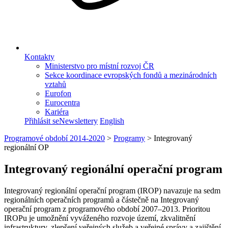
Kontakty
Ministerstvo pro místní rozvoj ČR
Sekce koordinace evropských fondů a mezinárodních
vztahů
Eurofon
Eurocentra
Kariéra
Přihlásit se
Newslettery
English
Programové období 2014-2020
>
Programy
>
Integrovaný
regionální OP
Integrovaný regionální operační program
Integrovaný regionální operační program (IROP) navazuje na sedm
regionálních operačních programů a částečně na Integrovaný
operační program z programového období 2007–2013. Prioritou
IROPu je umožnění vyváženého rozvoje území, zkvalitnění
infrastruktury, zlepšení veřejných služeb a veřejné správy a zajištění