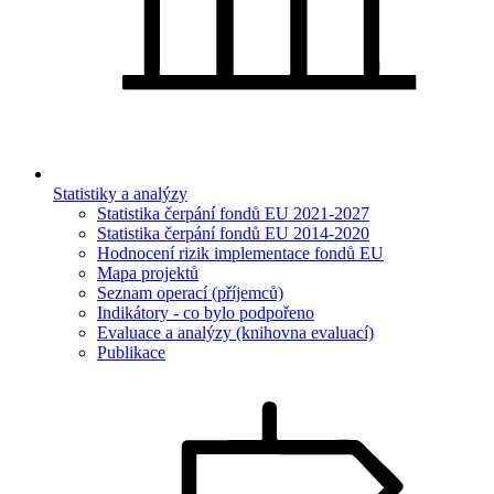
Statistiky a analýzy
Statistika čerpání fondů EU 2021-2027
Statistika čerpání fondů EU 2014-2020
Hodnocení rizik implementace fondů EU
Mapa projektů
Seznam operací (příjemců)
Indikátory - co bylo podpořeno
Evaluace a analýzy (knihovna evaluací)
Publikace