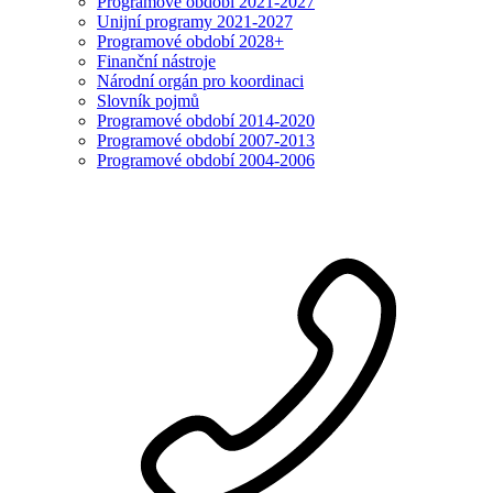
Programové období 2021-2027
Unijní programy 2021-2027
Programové období 2028+
Finanční nástroje
Národní orgán pro koordinaci
Slovník pojmů
Programové období 2014-2020
Programové období 2007-2013
Programové období 2004-2006