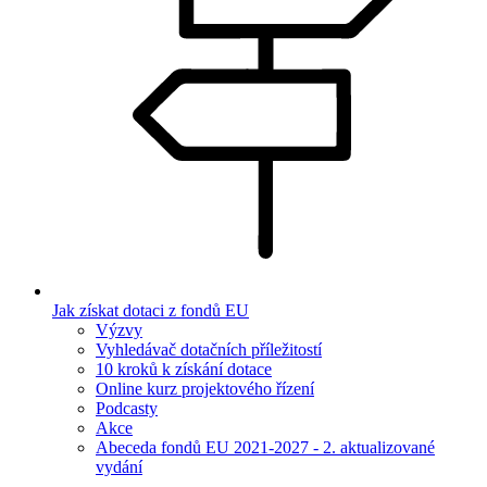
Jak získat dotaci z fondů EU
Výzvy
Vyhledávač dotačních příležitostí
10 kroků k získání dotace
Online kurz projektového řízení
Podcasty
Akce
Abeceda fondů EU 2021-2027 - 2. aktualizované
vydání