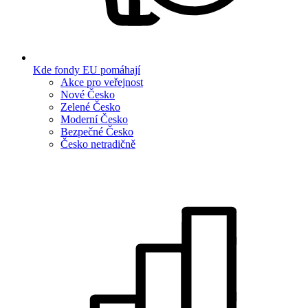
Kde fondy EU pomáhají
Akce pro veřejnost
Nové Česko
Zelené Česko
Moderní Česko
Bezpečné Česko
Česko netradičně