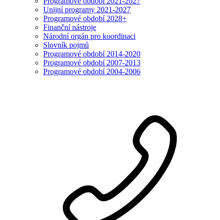
Programové období 2021-2027
Unijní programy 2021-2027
Programové období 2028+
Finanční nástroje
Národní orgán pro koordinaci
Slovník pojmů
Programové období 2014-2020
Programové období 2007-2013
Programové období 2004-2006