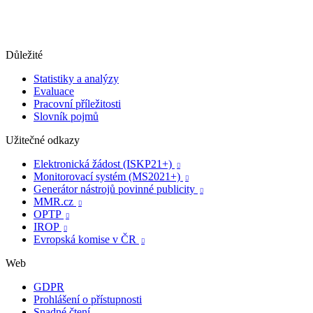
Důležité
Statistiky a analýzy
Evaluace
Pracovní příležitosti
Slovník pojmů
Užitečné odkazy
Elektronická žádost (ISKP21+)

Monitorovací systém (MS2021+)

Generátor nástrojů povinné publicity

MMR.cz

OPTP

IROP

Evropská komise v ČR

Web
GDPR
Prohlášení o přístupnosti
Snadné čtení