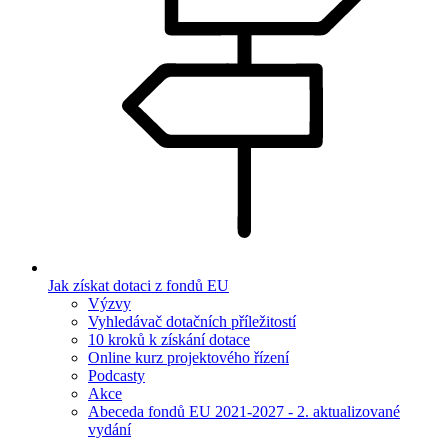
Jak získat dotaci z fondů EU
Výzvy
Vyhledávač dotačních příležitostí
10 kroků k získání dotace
Online kurz projektového řízení
Podcasty
Akce
Abeceda fondů EU 2021-2027 - 2. aktualizované
vydání