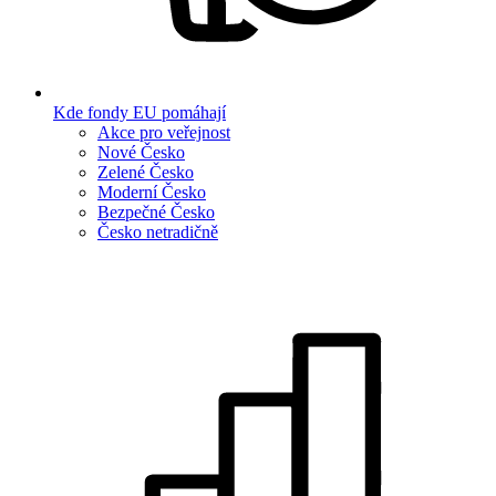
Kde fondy EU pomáhají
Akce pro veřejnost
Nové Česko
Zelené Česko
Moderní Česko
Bezpečné Česko
Česko netradičně