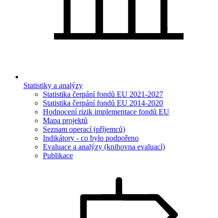
Statistiky a analýzy
Statistika čerpání fondů EU 2021-2027
Statistika čerpání fondů EU 2014-2020
Hodnocení rizik implementace fondů EU
Mapa projektů
Seznam operací (příjemců)
Indikátory - co bylo podpořeno
Evaluace a analýzy (knihovna evaluací)
Publikace