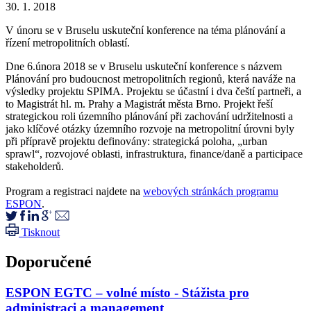
30. 1. 2018
V únoru se v Bruselu uskuteční konference na téma plánování a
řízení metropolitních oblastí.
Dne 6.února 2018 se v Bruselu uskuteční konference s názvem
Plánování pro budoucnost metropolitních regionů, která naváže na
výsledky projektu SPIMA. Projektu se účastní i dva čeští partneři, a
to Magistrát hl. m. Prahy a Magistrát města Brno. Projekt řeší
strategickou roli územního plánování při zachování udržitelnosti a
jako klíčové otázky územního rozvoje na metropolitní úrovni byly
při přípravě projektu definovány: strategická poloha, „urban
sprawl“, rozvojové oblasti, infrastruktura, finance/daně a participace
stakeholderů.
Program a registraci najdete na
webových stránkách programu
ESPON
.
Tisknout
Doporučené
ESPON EGTC – volné místo - Stážista pro
administraci a management