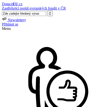
Dotace
EU
.cz
Zastřešující portál evropských fondů v ČR
Newslettery
Přihlásit se
Menu