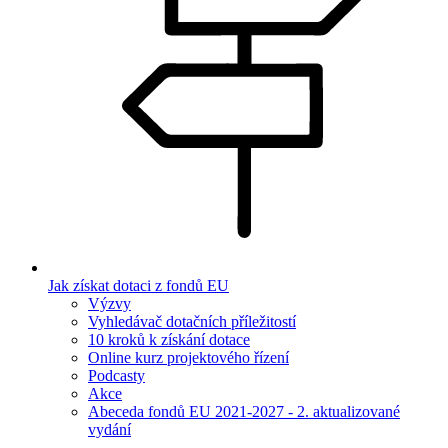
Jak získat dotaci z fondů EU
Výzvy
Vyhledávač dotačních příležitostí
10 kroků k získání dotace
Online kurz projektového řízení
Podcasty
Akce
Abeceda fondů EU 2021-2027 - 2. aktualizované
vydání