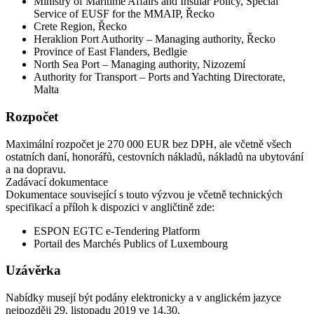
Ministry of Maritime Affairs and Insular Policy, Special
Service of EUSF for the MMAIP, Řecko
Crete Region, Řecko
Heraklion Port Authority – Managing authority, Řecko
Province of East Flanders, Bedlgie
North Sea Port – Managing authority, Nizozemí
Authority for Transport – Ports and Yachting Directorate,
Malta
Rozpočet
Maximální rozpočet je 270 000 EUR bez DPH, ale včetně všech
ostatních daní, honorářů, cestovních nákladů, nákladů na ubytování
a na dopravu.
Zadávací dokumentace
Dokumentace související s touto výzvou je včetně technických
specifikací a příloh k dispozici v angličtině zde:
ESPON EGTC e-Tendering Platform
Portail des Marchés Publics of Luxembourg
Uzávěrka
Nabídky musejí být podány elektronicky a v anglickém jazyce
nejpozději 29. listopadu 2019 ve 14.30.