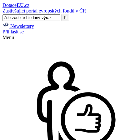
Dotace
EU
.cz
Zastřešující portál evropských fondů v ČR
Newslettery
Přihlásit se
Menu