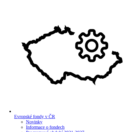
Evropské fondy v ČR
Novinky
Informace o fondech