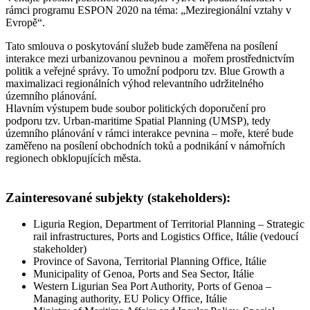
rámci programu ESPON 2020 na téma: „Meziregionální vztahy v
Evropě“.
Tato smlouva o poskytování služeb bude zaměřena na posílení
interakce mezi urbanizovanou pevninou a mořem prostřednictvím
politik a veřejné správy. To umožní podporu tzv. Blue Growth a
maximalizaci regionálních výhod relevantního udržitelného
územního plánování.
Hlavním výstupem bude soubor politických doporučení pro
podporu tzv. Urban-maritime Spatial Planning (UMSP), tedy
územního plánování v rámci interakce pevnina – moře, které bude
zaměřeno na posílení obchodních toků a podnikání v námořních
regionech obklopujících města.
Zainteresované subjekty (stakeholders):
Liguria Region, Department of Territorial Planning – Strategic
rail infrastructures, Ports and Logistics Office, Itálie (vedoucí
stakeholder)
Province of Savona, Territorial Planning Office, Itálie
Municipality of Genoa, Ports and Sea Sector, Itálie
Western Ligurian Sea Port Authority, Ports of Genoa –
Managing authority, EU Policy Office, Itálie