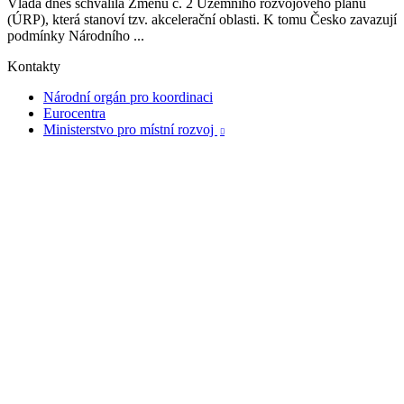
Vláda dnes schválila Změnu č. 2 Územního rozvojového plánu
(ÚRP), která stanoví tzv. akcelerační oblasti. K tomu Česko zavazují
podmínky Národního ...
Kontakty
Národní orgán pro koordinaci
Eurocentra
Ministerstvo pro místní rozvoj
