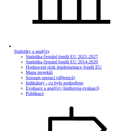
Statistiky a analýzy
Statistika čerpání fondů EU 2021-2027
Statistika čerpání fondů EU 2014-2020
Hodnocení rizik implementace fondů EU
Mapa projektů
Seznam operací (příjemců)
Indikátory - co bylo podpořeno
Evaluace a analýzy (knihovna evaluací)
Publikace