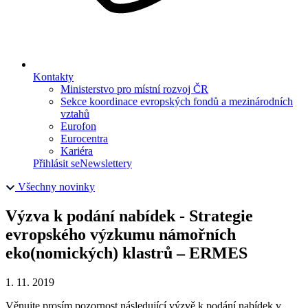
Kontakty
Ministerstvo pro místní rozvoj ČR
Sekce koordinace evropských fondů a mezinárodních
vztahů
Eurofon
Eurocentra
Kariéra
Přihlásit se
Newslettery
Všechny novinky
Výzva k podání nabídek - Strategie
evropského výzkumu námořních
eko(nomických) klastrů – ERMES
1. 11. 2019
Věnujte prosím pozornost následující výzvě k podání nabídek v