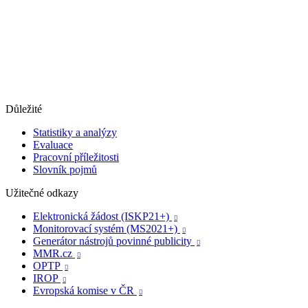
Důležité
Statistiky a analýzy
Evaluace
Pracovní příležitosti
Slovník pojmů
Užitečné odkazy
Elektronická žádost (ISKP21+)

Monitorovací systém (MS2021+)

Generátor nástrojů povinné publicity

MMR.cz

OPTP

IROP

Evropská komise v ČR
