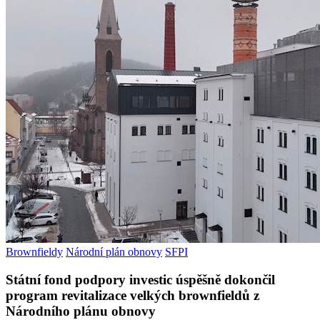
Brownfieldy
Národní plán obnovy
SFPI
Státní fond podpory investic úspěšně dokončil
program revitalizace velkých brownfieldů z
Národního plánu obnovy