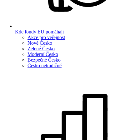
Kde fondy EU pomáhají
Akce pro veřejnost
Nové Česko
Zelené Česko
Moderní Česko
Bezpečné Česko
Česko netradičně