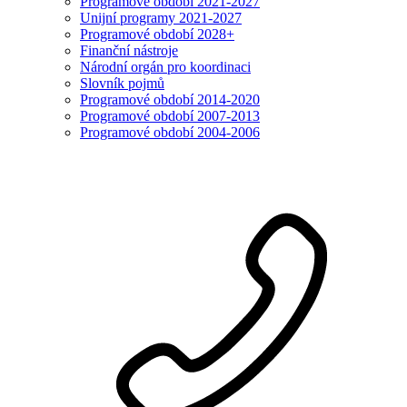
Programové období 2021-2027
Unijní programy 2021-2027
Programové období 2028+
Finanční nástroje
Národní orgán pro koordinaci
Slovník pojmů
Programové období 2014-2020
Programové období 2007-2013
Programové období 2004-2006