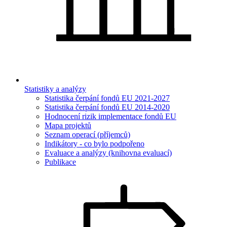
Statistiky a analýzy
Statistika čerpání fondů EU 2021-2027
Statistika čerpání fondů EU 2014-2020
Hodnocení rizik implementace fondů EU
Mapa projektů
Seznam operací (příjemců)
Indikátory - co bylo podpořeno
Evaluace a analýzy (knihovna evaluací)
Publikace