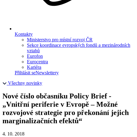
Kontakty
Ministerstvo pro místní rozvoj ČR
Sekce koordinace evropských fondů a mezinárodních
vztahů
Eurofon
Eurocentra
Kariéra
Přihlásit se
Newslettery
Všechny novinky
Nové číslo občasníku Policy Brief -
„Vnitřní periferie v Evropě – Možné
rozvojové strategie pro překonání jejich
marginalizačních efektů“
4. 10. 2018