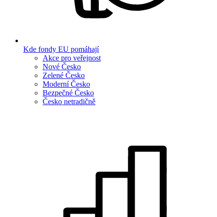
Kde fondy EU pomáhají
Akce pro veřejnost
Nové Česko
Zelené Česko
Moderní Česko
Bezpečné Česko
Česko netradičně