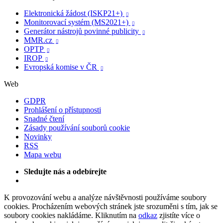
Elektronická žádost (ISKP21+)

Monitorovací systém (MS2021+)

Generátor nástrojů povinné publicity

MMR.cz

OPTP

IROP

Evropská komise v ČR

Web
GDPR
Prohlášení o přístupnosti
Snadné čtení
Zásady používání souborů cookie
Novinky
RSS
Mapa webu
Sledujte nás a odebírejte
K provozování webu a analýze návštěvnosti používáme soubory
cookies. Procházením webových stránek jste srozuměni s tím, jak se
soubory cookies nakládáme. Kliknutím na
odkaz
zjistíte více o