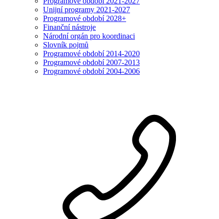
Programové období 2021-2027
Unijní programy 2021-2027
Programové období 2028+
Finanční nástroje
Národní orgán pro koordinaci
Slovník pojmů
Programové období 2014-2020
Programové období 2007-2013
Programové období 2004-2006