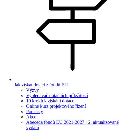
Jak získat dotaci z fondů EU
Výzvy
Vyhledávač dotačních příležitostí
10 kroků k získání dotace
Online kurz projektového řízení
Podcasty
Akce
Abeceda fondů EU 2021-2027 - 2. aktualizované
vydání