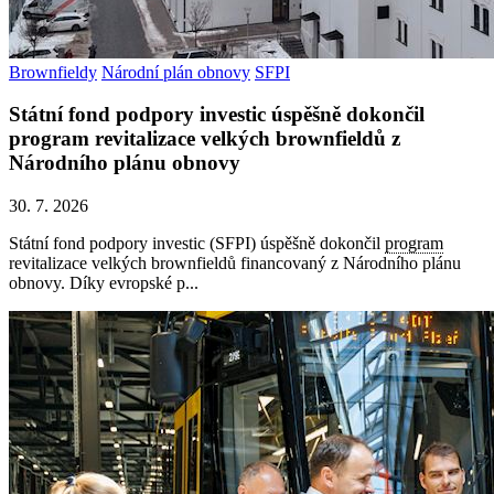
Brownfieldy
Národní plán obnovy
SFPI
Státní fond podpory investic úspěšně dokončil
program revitalizace velkých brownfieldů z
Národního plánu obnovy
30. 7. 2026
Státní fond podpory investic (SFPI) úspěšně dokončil
program
revitalizace velkých brownfieldů financovaný z Národního plánu
obnovy. Díky evropské p...