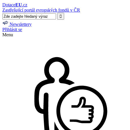
Dotace
EU
.cz
Zastřešující portál evropských fondů v ČR
Newslettery
Přihlásit se
Menu