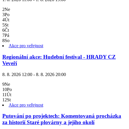
2
Ne
3
Po
4
Út
5
St
6
Čt
7
Pá
8
So
Akce pro veřejnost
Regionální akce: Hudební festival - HRADY CZ
Veveří
8. 8. 2026 12:00 - 8. 8. 2026 20:00
9
Ne
10
Po
11
Út
12
St
Akce pro veřejnost
Putování po projektech: Komentovaná procházka
za historií Staré plovárny a jejího okolí