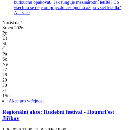
budoucnu opakovat. Jak funguje mezinárodní letiště? Co
všechno se děje od příjezdu cestujícího až po vzlet letadla?
A...
více
Načíst další
Srpen
2026
Po
Út
St
Čt
Pá
So
Ne
27
28
29
30
31
1
So
Akce pro veřejnost
Regionální akce: Hudební festival - HoumrFest
Jiříkov
1. 8. 2026 11:00 - 1. 8. 2026 19:00