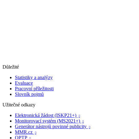
Důležité
Statistiky a analýzy
Evaluace
Pracovní příležitosti
Slovník pojmů
Užitečné odkazy
Elektronická žádost (ISKP21+)

Monitorovací systém (MS2021+)

Generátor nástrojů povinné publicity

MMR.cz

OPTP
