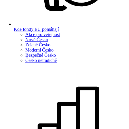
Kde fondy EU pomáhají
Akce pro veřejnost
Nové Česko
Zelené Česko
Moderní Česko
Bezpečné Česko
Česko netradičně