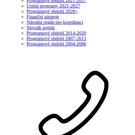
Programové období 2021-2027
Unijní programy 2021-2027
Programové období 2028+
Finanční nástroje
Národní orgán pro koordinaci
Slovník pojmů
Programové období 2014-2020
Programové období 2007-2013
Programové období 2004-2006