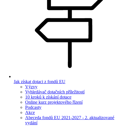
Jak získat dotaci z fondů EU
Výzvy
Vyhledávač dotačních příležitostí
10 kroků k získání dotace
Online kurz projektového řízení
Podcasty
Akce
Abeceda fondů EU 2021-2027 - 2. aktualizované
vydání