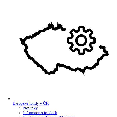
Evropské fondy v ČR
Novinky
Informace o fondech