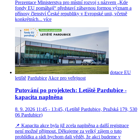
Prezentace Ministerstva pro místní rozvoj s názvem „Kde
fondy EU pomáhají“ představí zábavnou formou význam a
přínosy členství České republiky v Evropské unii, včetně
konkrétních...
více
dotace EU
letiště
Pardubice
Akce pro veřejnost
Putování po projektech: Letiště Pardubice -
kapacita naplněna
8. 9. 2026 11:45 - 13:45, (Letiště Pardubice, Pražská 179, 530
06 Pardubice)
📌 Kapacita akce byla již zcela naplněna a další registrace
není možné přijmout. Děkujeme za velký zájem o tuto
prohlídku a rádi bychom dali vědět, že akci budeme v