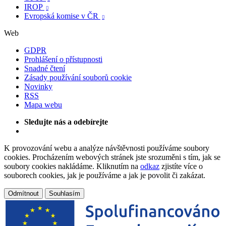
IROP

Evropská komise v ČR

Web
GDPR
Prohlášení o přístupnosti
Snadné čtení
Zásady používání souborů cookie
Novinky
RSS
Mapa webu
Sledujte nás a odebírejte
K provozování webu a analýze návštěvnosti používáme soubory
cookies. Procházením webových stránek jste srozuměni s tím, jak se
soubory cookies nakládáme. Kliknutím na
odkaz
zjistíte více o
souborech cookies, jak je používáme a jak je povolit či zakázat.
Odmítnout
Souhlasím