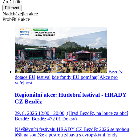
Zrušit filtr
Filtrovat
Nadcházející akce
Proběhlé akce
Bezděz
dotace EU
festival
kde fondy EU pomáhají
Akce pro
veřejnost
Regionální akce: Hudební festival - HRADY
CZ Bezděz
29. 8. 2026 12:00 - 20:00, (Hrad Bezděz, na louce za obcí
Bezděz, Bezděz 472 01 Doksy)
Návštěvníci festivalu HRADY CZ Bezděz 2026 se mohou
těšit na soutěže a pestrou zábavu s evropskými fondy.