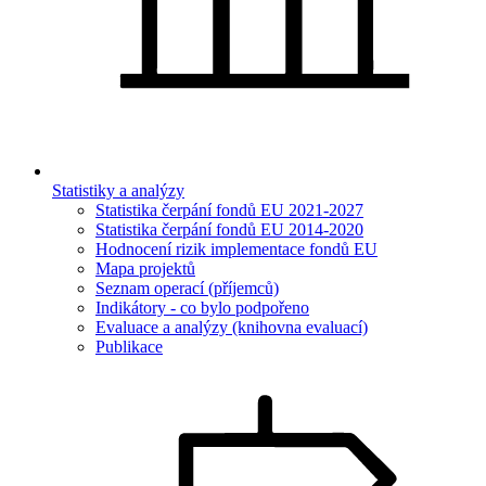
Statistiky a analýzy
Statistika čerpání fondů EU 2021-2027
Statistika čerpání fondů EU 2014-2020
Hodnocení rizik implementace fondů EU
Mapa projektů
Seznam operací (příjemců)
Indikátory - co bylo podpořeno
Evaluace a analýzy (knihovna evaluací)
Publikace