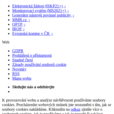
Elektronická žádost (ISKP21+)

Monitorovací systém (MS2021+)

Generátor nástrojů povinné publicity

MMR.cz

OPTP

IROP

Evropská komise v ČR

Web
GDPR
Prohlášení o přístupnosti
Snadné čtení
Zásady používání souborů cookie
Novinky
RSS
Mapa webu
Sledujte nás a odebírejte
K provozování webu a analýze návštěvnosti používáme soubory
cookies. Procházením webových stránek jste srozuměni s tím, jak se
soubory cookies nakládáme. Kliknutím na
odkaz
zjistíte více o
souborech cookies, jak je používáme a jak je povolit či zakázat.