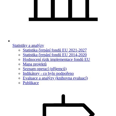
Statistiky a analýzy
Statistika čerpání fondů EU 2021-2027
Statistika čerpání fondů EU 2014-2020
Hodnocení rizik implementace fondů EU
Mapa projektů
Seznam operací (příjemců)
Indikátory - co bylo podpořeno
Evaluace a analýzy (knihovna evaluací)
Publikace