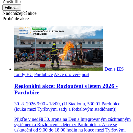
Zrušit filtr
Filtrovat
Nadcházející akce
Proběhlé akce
Den s IZS
fondy EU
Pardubice
Akce pro veřejnost
Regionální akce: Rozloučení s létem 2026 -
Pardubice
30. 8. 2026 9:00 - 18:00, (U Stadionu, 530 01 Pardubice
(louka mezi Tyršovými sady a fotbalovým stadiónem))
Přijďte v neděli 30. srpna na Den s Integrovaným záchranným
systémem a Rozloučení s létem v Pardubicích. Akce se
uskuteční od 9.00 do 18.00 hodin na louce mezi Tyršovými