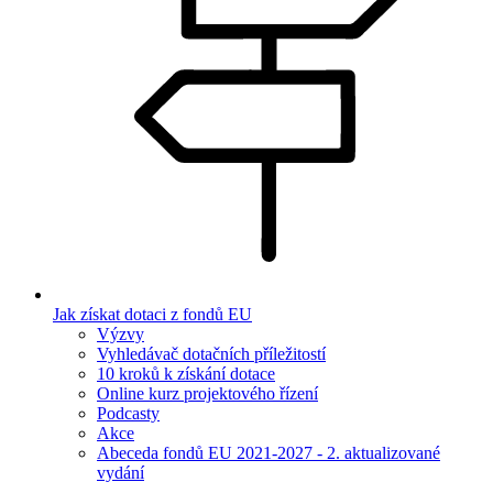
Jak získat dotaci z fondů EU
Výzvy
Vyhledávač dotačních příležitostí
10 kroků k získání dotace
Online kurz projektového řízení
Podcasty
Akce
Abeceda fondů EU 2021-2027 - 2. aktualizované
vydání