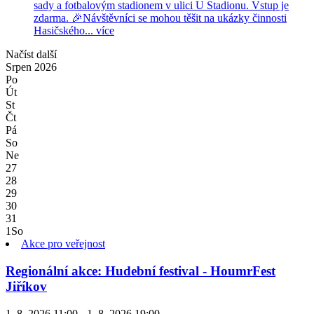
sady a fotbalovým stadionem v ulici U Stadionu. Vstup je
zdarma. 🎉Návštěvníci se mohou těšit na ukázky činnosti
Hasičského...
více
Načíst další
Srpen
2026
Po
Út
St
Čt
Pá
So
Ne
27
28
29
30
31
1
So
Akce pro veřejnost
Regionální akce: Hudební festival - HoumrFest
Jiříkov
1. 8. 2026 11:00 - 1. 8. 2026 19:00