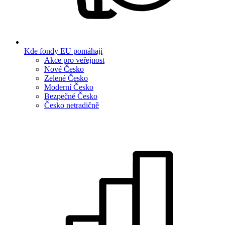
Kde fondy EU pomáhají
Akce pro veřejnost
Nové Česko
Zelené Česko
Moderní Česko
Bezpečné Česko
Česko netradičně