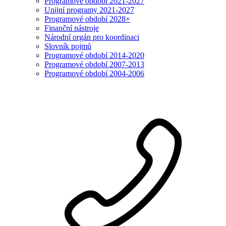
Programové období 2021-2027
Unijní programy 2021-2027
Programové období 2028+
Finanční nástroje
Národní orgán pro koordinaci
Slovník pojmů
Programové období 2014-2020
Programové období 2007-2013
Programové období 2004-2006