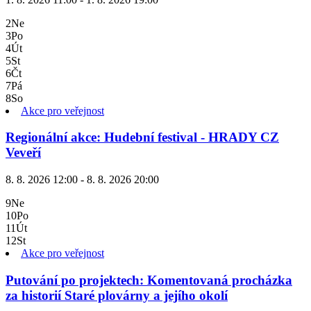
2
Ne
3
Po
4
Út
5
St
6
Čt
7
Pá
8
So
Akce pro veřejnost
Regionální akce: Hudební festival - HRADY CZ
Veveří
8. 8. 2026 12:00 - 8. 8. 2026 20:00
9
Ne
10
Po
11
Út
12
St
Akce pro veřejnost
Putování po projektech: Komentovaná procházka
za historií Staré plovárny a jejího okolí