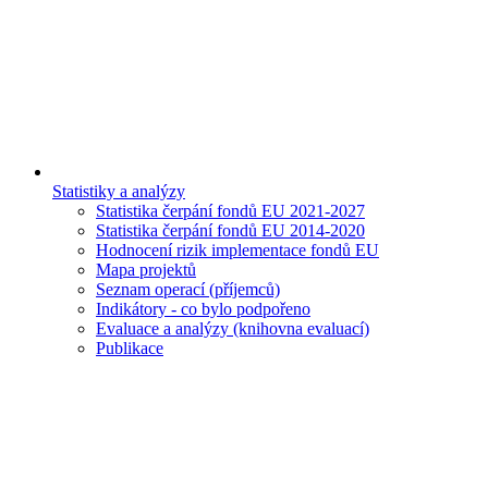
Statistiky a analýzy
Statistika čerpání fondů EU 2021-2027
Statistika čerpání fondů EU 2014-2020
Hodnocení rizik implementace fondů EU
Mapa projektů
Seznam operací (příjemců)
Indikátory - co bylo podpořeno
Evaluace a analýzy (knihovna evaluací)
Publikace