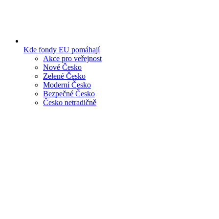
Kde fondy EU pomáhají
Akce pro veřejnost
Nové Česko
Zelené Česko
Moderní Česko
Bezpečné Česko
Česko netradičně